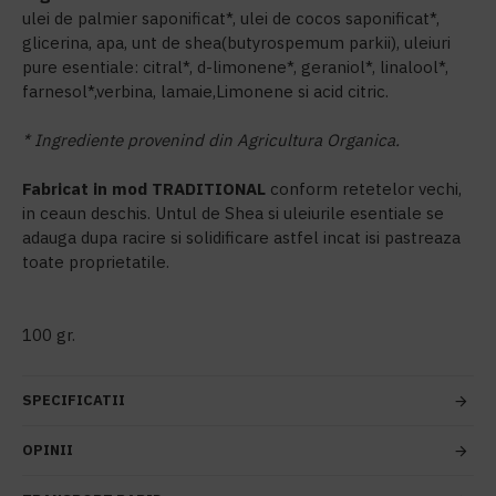
ulei de palmier saponificat*, ulei de cocos saponificat*,
glicerina, apa, unt de shea(butyrospemum parkii), uleiuri
pure esentiale: citral*, d-limonene*, geraniol*, linalool*,
farnesol*,verbina, lamaie,Limonene si acid citric.
* Ingrediente provenind din Agricultura Organica.
Fabricat in mod TRADITIONAL
conform retetelor vechi,
in ceaun deschis. Untul de Shea si uleiurile esentiale se
adauga dupa racire si solidificare astfel incat isi pastreaza
toate proprietatile.
100 gr.
SPECIFICATII
OPINII