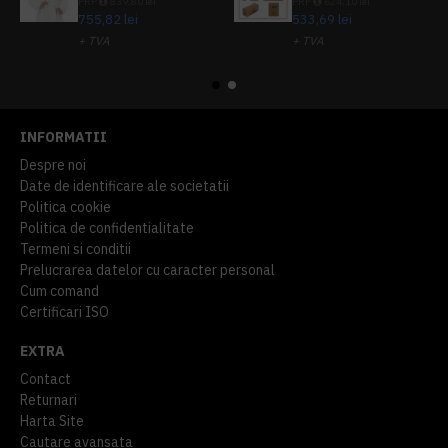
PRP
839,80 lei
PRP
624,10 lei
755,82 lei
533,69 lei
+ TVA
+ TVA
914,54 lei
TVA inclus
645,76 lei
TVA inclus
INFORMATII
Despre noi
Date de identificare ale societatii
Politica cookie
Politica de confidentialitate
Termeni si conditii
Prelucrarea datelor cu caracter personal
Cum comand
Certificari ISO
EXTRA
Contact
Returnari
Harta Site
Cautare avansata