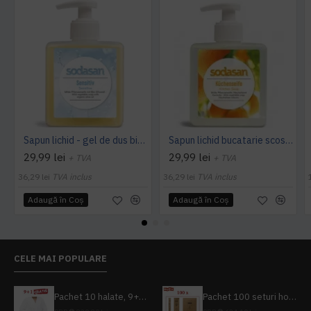
Sapun lichid - gel de dus bio sensitiv 300ml Sodasan
Sapun lichid bucatarie scos mirosuri degresat maini 300ml SODASAN
29,99 lei
29,99 lei
+ TVA
+ TVA
36,29 lei
TVA inclus
36,29 lei
TVA inclus
Adaugă în Coş
Adaugă în Coş
CELE MAI POPULARE
Pachet 10 halate, 9+1 gratuit
Pachet 100 seturi hoteliere, set dentar, set barbierit, casca de dus, pila unghii, set cusut