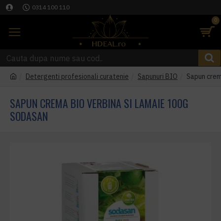
0314 100 110
0
Detergenti profesionali curatenie
Sapunuri BIO
Sapun crem
SAPUN CREMA BIO VERBINA SI LAMAIE 100G
SODASAN