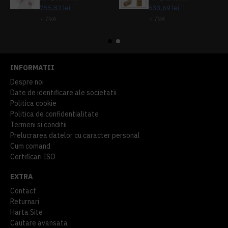
755,82 lei
533,69 lei
+ TVA
+ TVA
914,54 lei
TVA inclus
645,76 lei
TVA inclus
INFORMATII
Despre noi
Date de identificare ale societatii
Politica cookie
Politica de confidentialitate
Termeni si conditii
Prelucrarea datelor cu caracter personal
Cum comand
Certificari ISO
EXTRA
Contact
Returnari
Harta Site
Cautare avansata