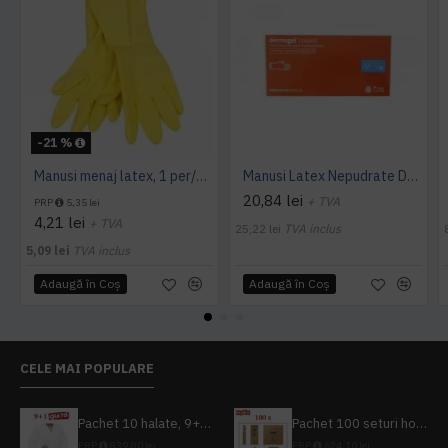
-21 %
Manusi menaj latex, 1 per/set, marimea L, OTI, galbene
Manusi Latex Nepudrate Dermagel - 100buc/cutie
20,84 lei
+ TVA
PRP
5,35 lei
4,21 lei
+ TVA
25,22 lei
TVA inclus
5,09 lei
TVA inclus
Adaugă în Coş
Adaugă în Coş
CELE MAI POPULARE
Pachet 10 halate, 9+1 gratuit
Pachet 100 seturi hoteliere, set dentar, set barbierit, casca de dus, pila unghii, set cusut
PRP
839,80 lei
PRP
624,10 lei