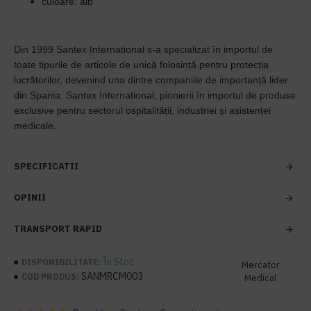
culoare: alb
Din 1999 Santex International s-a specializat în importul de
toate tipurile de articole de unică folosință pentru protecția
lucrătorilor, devenind una dintre companiile de importanță lider
din Spania. Santex International, pionierii în importul de produse
exclusive pentru sectorul ospitalității, industriei și asistenței
.
medicale
SPECIFICATII
OPINII
TRANSPORT RAPID
În Stoc
DISPONIBILITATE:
Mercator
SANMRCM003
COD PRODUS:
Medical