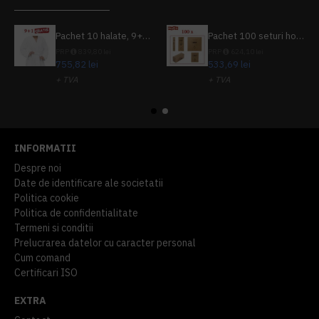
Pachet 10 halate, 9+1 gratuit
Pachet 100 seturi hoteliere, set dentar, set barbierit, casca de dus, pila unghii, set cusut
PRP
839,80 lei
PRP
624,10 lei
755,82 lei
533,69 lei
+ TVA
+ TVA
914,54 lei
TVA inclus
645,76 lei
TVA inclus
INFORMATII
Despre noi
Date de identificare ale societatii
Politica cookie
Politica de confidentialitate
Termeni si conditii
Prelucrarea datelor cu caracter personal
Cum comand
Certificari ISO
EXTRA