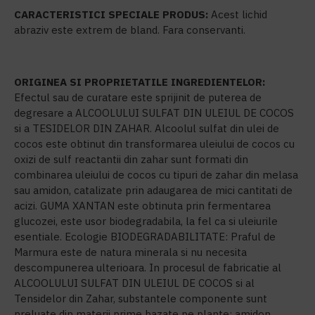
CARACTERISTICI SPECIALE PRODUS:
Acest lichid
abraziv este extrem de bland. Fara conservanti.
ORIGINEA SI PROPRIETATILE INGREDIENTELOR:
Efectul sau de curatare este sprijinit de puterea de
degresare a ALCOOLULUI SULFAT DIN ULEIUL DE COCOS
si a TESIDELOR DIN ZAHAR. Alcoolul sulfat din ulei de
cocos este obtinut din transformarea uleiului de cocos cu
oxizi de sulf reactantii din zahar sunt formati din
combinarea uleiului de cocos cu tipuri de zahar din melasa
sau amidon, catalizate prin adaugarea de mici cantitati de
acizi. GUMA XANTAN este obtinuta prin fermentarea
glucozei, este usor biodegradabila, la fel ca si uleiurile
esentiale. Ecologie BIODEGRADABILITATE: Praful de
Marmura este de natura minerala si nu necesita
descompunerea ulterioara. In procesul de fabricatie al
ALCOOLULUI SULFAT DIN ULEIUL DE COCOS si al
Tensidelor din Zahar, substantele componente sunt
preluate din materii prime bazate pe plante: amidon,