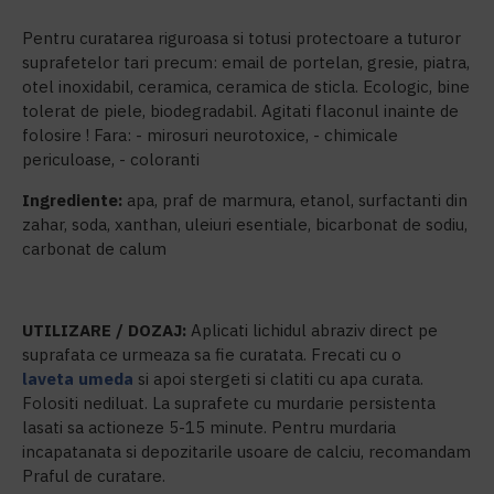
Pentru curatarea riguroasa si totusi protectoare a tuturor
suprafetelor tari precum: email de portelan, gresie, piatra,
otel inoxidabil, ceramica, ceramica de sticla. Ecologic, bine
tolerat de piele, biodegradabil. Agitati flaconul inainte de
folosire ! Fara: - mirosuri neurotoxice, - chimicale
periculoase, - coloranti
Ingrediente:
apa, praf de marmura, etanol, surfactanti din
zahar, soda, xanthan, uleiuri esentiale, bicarbonat de sodiu,
carbonat de calum
UTILIZARE / DOZAJ:
Aplicati lichidul abraziv direct pe
suprafata ce urmeaza sa fie curatata. Frecati cu o
laveta umeda
si apoi stergeti si clatiti cu apa curata.
Folositi nediluat. La suprafete cu murdarie persistenta
lasati sa actioneze 5-15 minute. Pentru murdaria
incapatanata si depozitarile usoare de calciu, recomandam
Praful de curatare.