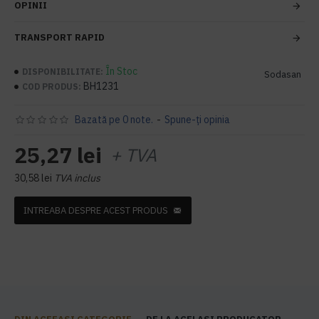
OPINII
TRANSPORT RAPID
În Stoc
DISPONIBILITATE:
Sodasan
BH1231
COD PRODUS:
Bazată pe 0 note.
-
Spune-ţi opinia
25,27 lei
+ TVA
30,58 lei
TVA inclus
INTREABA DESPRE ACEST PRODUS