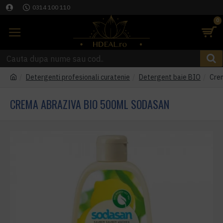
0314 100 110
0
Detergenti profesionali curatenie
Detergent baie BIO
Cre
CREMA ABRAZIVA BIO 500ML SODASAN