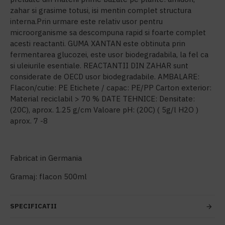
zahar si grasime totusi, isi mentin complet structura
interna.Prin urmare este relativ usor pentru
microorganisme sa descompuna rapid si foarte complet
acesti reactanti. GUMA XANTAN este obtinuta prin
fermentarea glucozei, este usor biodegradabila, la fel ca
si uleiurile esentiale. REACTANTII DIN ZAHAR sunt
considerate de OECD usor biodegradabile. AMBALARE:
Flacon/cutie: PE Etichete / capac: PE/PP Carton exterior:
Material reciclabil > 70 % DATE TEHNICE: Densitate:
(20C), aprox. 1.25 g/cm Valoare pH: (20C) ( 5g/l H2O )
aprox. 7 -8
Fabricat in Germania
Gramaj: flacon 500ml
SPECIFICATII