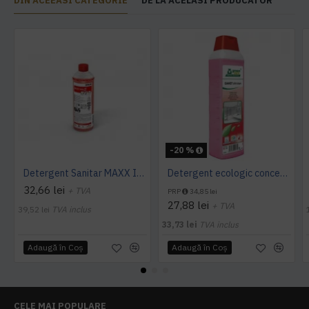
DIN ACEEASI CATEGORIE
DE LA ACELASI PRODUCATOR
-20 %
Detergent Sanitar MAXX INTO S 1L Ecolab
Detergent ecologic concentrat spatii sanitare SANET Zitrotan, 1L
32,66 lei
+ TVA
PRP
34,85 lei
27,88 lei
+ TVA
39,52 lei
TVA inclus
33,73 lei
TVA inclus
Adaugă în Coş
Adaugă în Coş
CELE MAI POPULARE