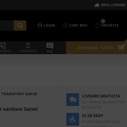
INFO LIVRARE
0
LOGIN
CONT NOU
FAVORITE
0 produs(e) - 0,00 lei
4100110
0740230170
Blog
TRANSPORT RAPID
LIVRARE GRATUITA
La comenzi de peste 550
lei fara TVA.
i sanitare Sanet
SI IN SEAP
Produs disponibil si pe
www.e-licitatie.ro