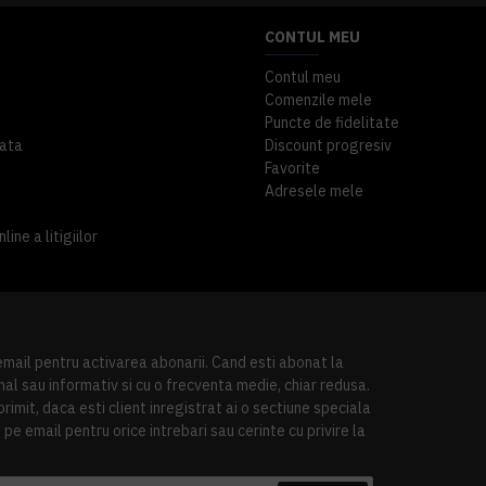
CONTUL MEU
Contul meu
Comenzile mele
Puncte de fidelitate
ata
Discount progresiv
Favorite
Adresele mele
ine a litigiilor
 email pentru activarea abonarii. Cand esti abonat la
al sau informativ si cu o frecventa medie, chiar redusa.
imit, daca esti client inregistrat ai o sectiune speciala
pe email pentru orice intrebari sau cerinte cu privire la