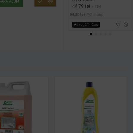
PRP
58,46 lei
PARA ACUM
44,79 lei
+ TVA
54,20 lei
TVA inclus
Adaugă în Coş