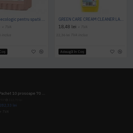
Detergent ecologic pentru spatii sanitare SANET PERFECT, 5 l
GREEN CARE CREAM CLEANER LAMAIE 500ML
i
18,48 lei
+ TVA
+ TVA
 inclus
22,36 lei
TVA inclus
 Coş
Adaugă în Coş
Pachet 10 prosoape 70 x 140cm 9 + 1 gratuit
PRP
313,70 lei
282,33 lei
+ TVA
341,62 lei
TVA inclus