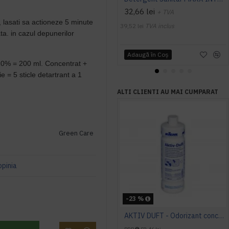
32,66 lei
+ TVA
, lasati sa actioneze 5 minute
39,52 lei
TVA inclus
ata. in cazul depunerilor
Adaugă în Coş
e 20% = 200 ml. Concentrat +
ie = 5 sticle detartrant a 1
ALTI CLIENTI AU MAI CUMPARAT
Green Care
opinia
-23 %
AKTIV DUFT - Odorizant concentrat pentru toalete, Kiehl, 1 L