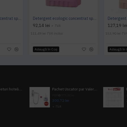
Detergent ecologic concentrat spatii sanitare SANET Zitrotan, 1L
Detergent ecologic concentrat spatii sanitare SANET Zitrotan, 5L
92,14 lei
127,19 le
+ TVA
111,49 lei
TVA inclus
153,90 lei
TVA
Adaugă în Coş
Adaugă în
Pachet 100 seturi hoteliere, set dentar, set barbierit, casca de dus, pila unghii, set cusut
Pachet Uscator par Valera Action Super Plus + GRATUIT Sampon si gel de dus Tork
i
PRP
377,99 lei
300,72 lei
+ TVA
A inclus
363,87 lei
TVA inclus