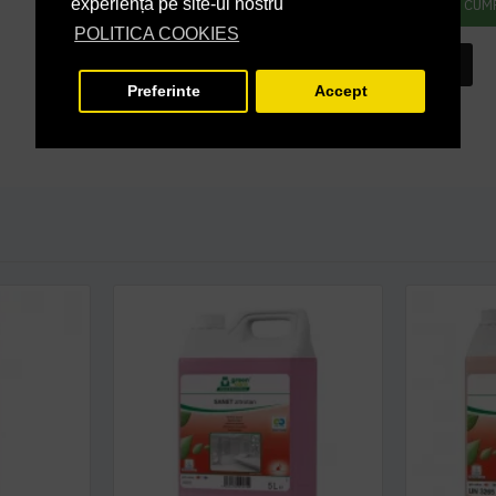
experiență pe site-ul nostru
ADAUGĂ ÎN COŞ
CUM
POLITICA COOKIES
INTREABA DESPRE ACEST PRODUS
Preferinte
Accept