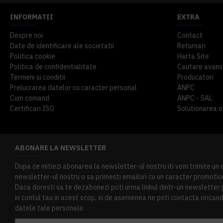
INFORMATII
EXTRA
Despre noi
Contact
Date de identificare ale societatii
Returnari
Politica cookie
Harta Site
Politica de confidentialitate
Cautare avans
Termeni si conditii
Producatori
Prelucrarea datelor cu caracter personal
ANPC
Cum comand
ANPC - SAL
Certificari ISO
Solutionarea onl
ABONARE LA NEWSLETTER
Dupa ce initiezi abonarea la newsletter-ul nostru iti vom trimite un
newsletter-ul nostru o sa primesti emailuri cu un caracter promotion
Daca doresti sa te dezabonezi poti urma linkul dintr-un newsletter pr
in contul tau in acest scop, si de asemenea ne poti contacta oricand 
datele tale personale.