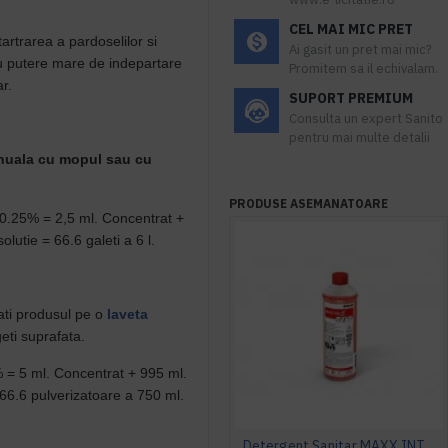
CEL MAI MIC PRET
tartrarea a pardoselilor si
Ai gasit un pret mai mic?
 cu putere mare de indepartare
Promitem sa il echivalam.
ar.
SUPORT PREMIUM
Consulta un expert Sanito
pentru mai multe detalii
anuala cu mopul sau cu
PRODUSE ASEMANATOARE
de 0.25% = 2,5 ml. Concentrat +
solutie = 66.6 galeti a 6 l.
ati produsul pe o
laveta
geti suprafata.
5% = 5 ml. Concentrat + 995 ml.
 266.6 pulverizatoare a 750 ml.
Detergent Sanitar MAXX INTO S 1L Ecolab