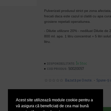
Pulverizati produsul strict pe zona afectata
frecati daca este cazul si clatiti cu apa cur
grosiere repetati operatiunea.
- Dilutie utilizare 20% - nediluat Dilutie d
800 ml. apa. 1 litru concentrat = 5 litri solut
litru.
În Stoc
DISPONIBILITATE:
50020057
COD PRODUS:
Bazată pe 0 note.
-
Spune-ţi 
29,39 lei
+ TVA
Acest site utilizează module cookie pentru a
35,56 lei
TVA inclus
vă asigura că beneficiați de cea mai bună