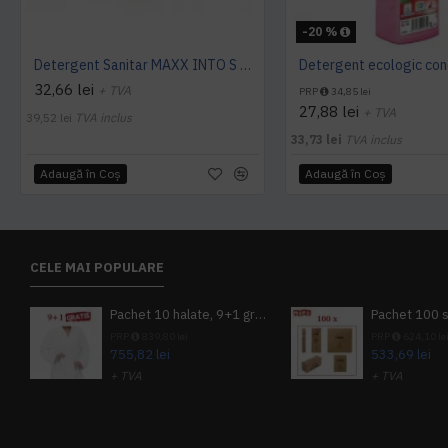
-20 %
Detergent Sanitar MAXX INTO S 1L Ecolab
32,66 lei
+ TVA
PRP
34,85 lei
27,88 lei
+ TVA
39,52 lei
TVA inclus
33,73 lei
TVA inclus
Adaugă în Coş
Adaugă în Coş
CELE MAI POPULARE
Pachet 10 halate, 9+1 gratuit
PRP
839,80 lei
PRP
624,10 le
755,82 lei
533,69 lei
+ TVA
+ TVA
914,54 lei
TVA inclus
645,76 lei
TV