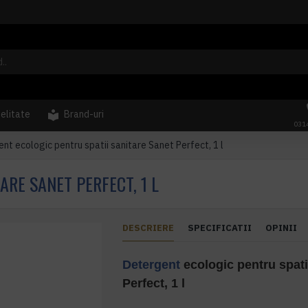
delitate
Brand-uri
031
nt ecologic pentru spatii sanitare Sanet Perfect, 1 l
ARE SANET PERFECT, 1 L
DESCRIERE
SPECIFICATII
OPINII
Detergent
ecologic pentru spati
Perfect, 1 l