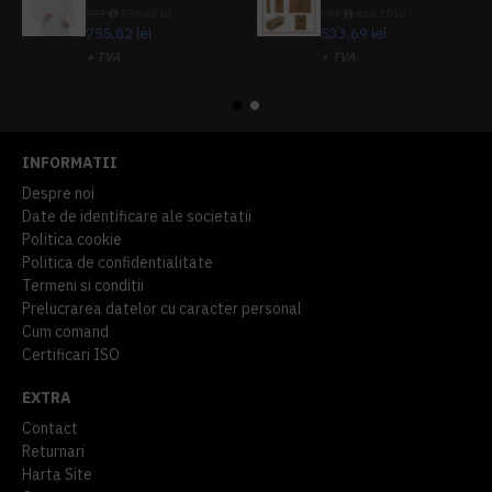
PRP
839,80 lei
PRP
624,10 lei
755,82 lei
533,69 lei
+ TVA
+ TVA
914,54 lei
TVA inclus
645,76 lei
TVA inclus
INFORMATII
Despre noi
Date de identificare ale societatii
Politica cookie
Politica de confidentialitate
Termeni si conditii
Prelucrarea datelor cu caracter personal
Cum comand
Certificari ISO
EXTRA
Contact
Returnari
Harta Site