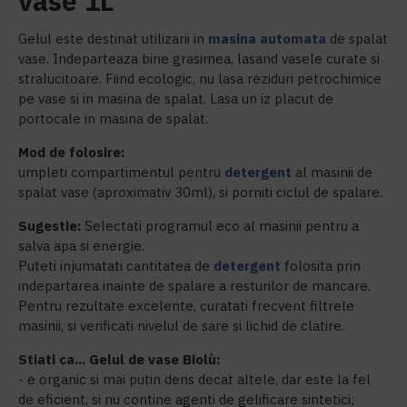
vase 1L
Gelul este destinat utilizarii in
masina automata
de spalat
vase. Indeparteaza bine grasimea, lasand vasele curate si
stralucitoare. Fiind ecologic, nu lasa reziduri petrochimice
pe vase si in masina de spalat. Lasa un iz placut de
portocale in masina de spalat.
Mod de folosire:
umpleti compartimentul pentru
detergent
al masinii de
spalat vase (aproximativ 30ml), si porniti ciclul de spalare.
Sugestie:
Selectati programul eco al masinii pentru a
salva apa si energie.
Puteti injumatati cantitatea de
detergent
folosita prin
indepartarea inainte de spalare a resturilor de mancare.
Pentru rezultate excelente, curatati frecvent filtrele
masinii, si verificati nivelul de sare si lichid de clatire.
Stiati ca... Gelul de vase Biolù:
- e organic si mai putin dens decat altele, dar este la fel
de eficient, si nu contine agenti de gelificare sintetici;