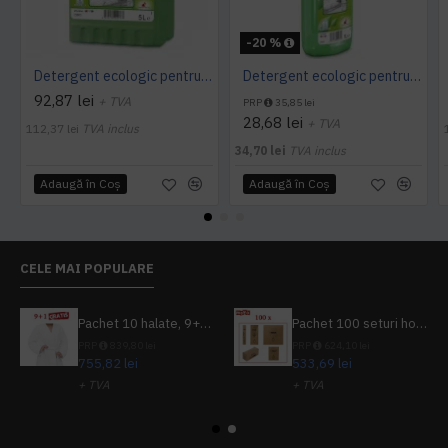
-20 %
Detergent ecologic pentru vase, MANUDISH original, 5L
Detergent ecologic pentru vase, MANUDISH original, 1L
92,87 lei
+ TVA
PRP
35,85 lei
28,68 lei
+ TVA
112,37 lei
TVA inclus
34,70 lei
TVA inclus
Adaugă în Coş
Adaugă în Coş
CELE MAI POPULARE
Pachet 10 halate, 9+1 gratuit
Pachet 100 seturi hoteliere, set dentar, set barbierit, casca de dus, pila unghii, set cusut
PRP
839,80 lei
PRP
624,10 lei
755,82 lei
533,69 lei
+ TVA
+ TVA
914,54 lei
TVA inclus
645,76 lei
TVA inclus