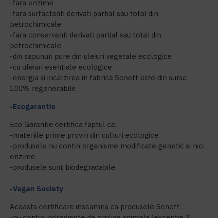
-fara enzime
-fara surfactanti derivati partial sau total din
petrochimicale
-fara conservanti derivati partial sau total din
petrochimicale
-din sapunuri pure din uleiuri vegetale ecologice
-cu uleiuri esentiale ecologice
-energia si incalzirea in fabrica Sonett este din surse
100% regenerabile
-
Ecogarantie
Eco Garantie certifica faptul ca:
-materiile prime provin din culturi ecologice
-produsele nu contin organisme modificate genetic si nici
enzime
-produsele sunt biodegradabile
-
Vegan Society
Aceasta certificare inseamna ca produsele Sonett:
-nu contin ingrediente de origine animala (exceptie 3