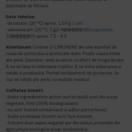
sistemele de filtrare.
Date tehnice:
-densitate: (20 °C) aprox. 1.03 g / cm³
-valoarea pH: (20 °C, 5 g/l H@@@@@32
Ecogarantie
33@@@@@O) aprox. 7.5 - 8.5
Atentionari:
Contine D-LIMONENE din ulei esential de
coaja de portocala si portocale dulci. Poate cauza iritatii
ale pielii. Daunator vietii acvatice cu efect de lunga durata.
A nu se lasa la indemana copiilor. A se evita eliberarea in
mediu a produsului. Purtati echipament de protectie. In
caz de iritatii ale pielii, consultati medicul.
Calitatea Sonett:
-
toate ingredientele active (surfactantii) sunt din surse
vegetale, fiind 100% biodegradabili;
-nu sunt folositi conservanti si aditivi petrochimici;
-toate produsele Sonett sunt fara enzime;
-folosim doar sapun vegetal pur din uleiuri provenite din
agricultura ecologica si/sau biodinamica;