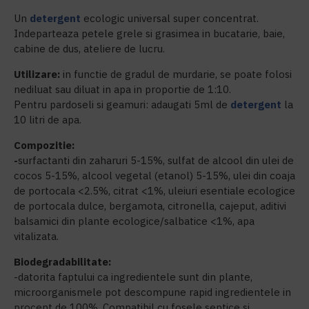
Un
detergent
ecologic universal super concentrat.
Indeparteaza petele grele si grasimea in bucatarie, baie,
cabine de dus, ateliere de lucru.
Utilizare:
in functie de gradul de murdarie, se poate folosi
nediluat sau diluat in apa in proportie de 1:10.
Pentru pardoseli si geamuri: adaugati 5ml de
detergent
la
10 litri de apa.
Compozitie:
-
surfactanti din zaharuri 5-15%, sulfat de alcool din ulei de
cocos 5-15%, alcool vegetal (etanol) 5-15%, ulei din coaja
de portocala <2.5%, citrat <1%, uleiuri esentiale ecologice
de portocala dulce, bergamota, citronella, cajeput, aditivi
balsamici din plante ecologice/salbatice <1%, apa
vitalizata.
Biodegradabilitate:
-datorita faptului ca ingredientele sunt din plante,
microorganismele pot descompune rapid ingredientele in
procent de 100%. Compatibil cu fosele septice si