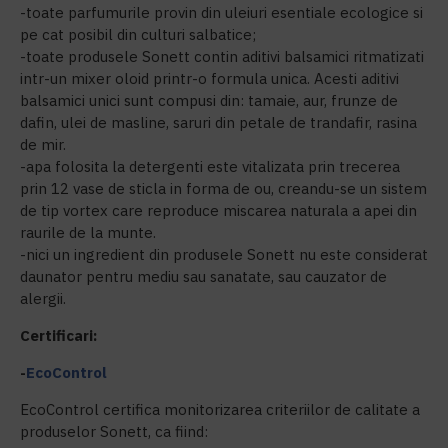
-toate parfumurile provin din uleiuri esentiale ecologice si
pe cat posibil din culturi salbatice;
-toate produsele Sonett contin aditivi balsamici ritmatizati
intr-un mixer oloid printr-o formula unica. Acesti aditivi
balsamici unici sunt compusi din: tamaie, aur, frunze de
dafin, ulei de masline, saruri din petale de trandafir, rasina
de mir.
-apa folosita la detergenti este vitalizata prin trecerea
prin 12 vase de sticla in forma de ou, creandu-se un sistem
de tip vortex care reproduce miscarea naturala a apei din
raurile de la munte.
-nici un ingredient din produsele Sonett nu este considerat
daunator pentru mediu sau sanatate, sau cauzator de
alergii.
Certificari:
-
EcoControl
EcoControl certifica monitorizarea criteriilor de calitate a
produselor Sonett, ca fiind: