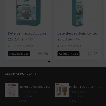
Detergent ecologic concentrat universal, TANET SR 15, 5L
Detergent ecologic concentrat universal, TANET SR 15, 1L
116,14 lei
27,30 lei
+ TVA
+ TVA
140,53 lei
TVA inclus
33,03 lei
TVA inclus
Adaugă în Coş
Adaugă în Coş
CELE MAI POPULARE
Pachet 10 halate, 9+1 gratuit
Pachet 100 seturi hoteliere, set dentar, set barbierit, casca de dus, pila unghii, set cusut
PRP
839,80 lei
PRP
624,10 lei
755,82 lei
533,69 lei
+ TVA
+ TVA
914,54 lei
TVA inclus
645,76 lei
TVA inclus