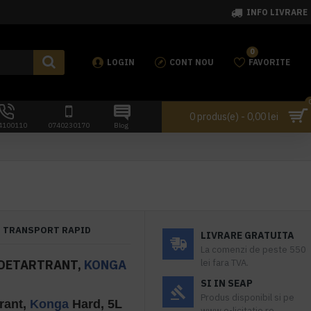
INFO LIVRARE
0
LOGIN
CONT NOU
FAVORITE
0 produs(e) - 0,00 lei
4100110
0740230170
Blog
TRANSPORT RAPID
LIVRARE GRATUITA
La comenzi de peste 550
 DETARTRANT,
KONGA
lei fara TVA.
SI IN SEAP
Produs disponibil si pe
trant,
Konga
Hard, 5L
www.e-licitatie.ro