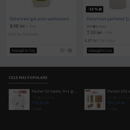
-18 %
Detartrant gel activ sanitarizant 750ml AQAS
Detartrant parfumat 1
8,98 lei
+ TVA
PRP
8,96 lei
7,33 lei
+ TVA
10,87 lei
TVA inclus
8,87 lei
TVA inclus
Adaugă în Coş
Adaugă în Coş
CELE MAI POPULARE
Pachet 10 halate, 9+1 gratuit
PRP
839,80 lei
PRP
624,10 le
755,82 lei
533,69 lei
+ TVA
+ TVA
914,54 lei
TVA inclus
645,76 lei
TV