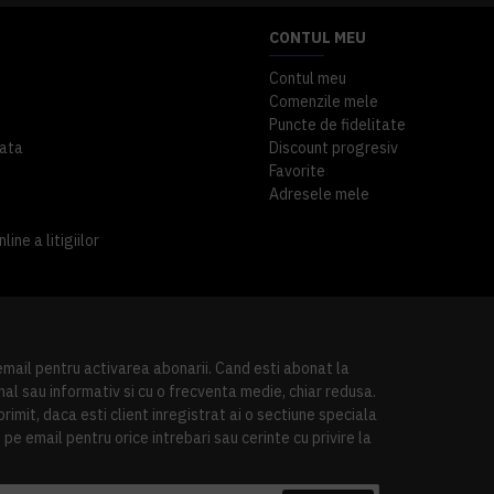
CONTUL MEU
Contul meu
Comenzile mele
Puncte de fidelitate
ata
Discount progresiv
Favorite
Adresele mele
ine a litigiilor
 email pentru activarea abonarii. Cand esti abonat la
al sau informativ si cu o frecventa medie, chiar redusa.
imit, daca esti client inregistrat ai o sectiune speciala
pe email pentru orice intrebari sau cerinte cu privire la