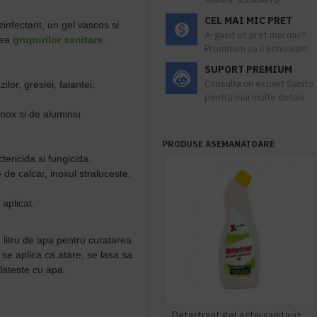
CEL MAI MIC PRET
infectant, un gel vascos si
Ai gasit un pret mai mic?
rea
grupurilor sanitare
.
Promitem sa il echivalam.
SUPORT PREMIUM
Consulta un expert Sanito
lor, gresiei, faiantei,
pentru mai multe detalii
inox si de aluminiu.
PRODUSE ASEMANATOARE
tericida si fungicida.
de calcar, inoxul straluceste.
aplicat.
 litru de apa pentru curatarea
 se aplica ca atare, se lasa sa
lateste cu apa.
Detartrant gel activ sanitarizant 750ml AQAS