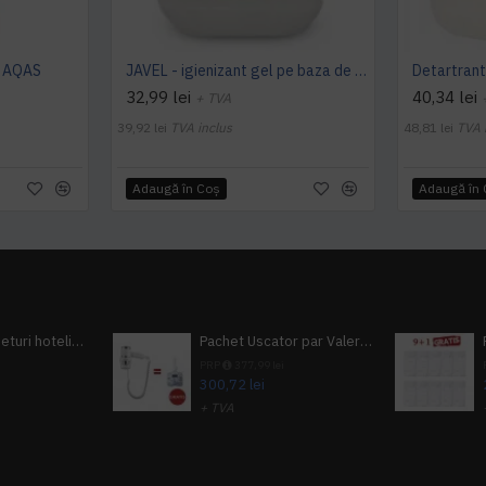
L AQAS
JAVEL - igienizant gel pe baza de clor 5 L AQAS
Detartran
32,99 lei
40,34 lei
+ TVA
39,92 lei
TVA inclus
48,81 lei
TVA 
Adaugă în Coş
Adaugă în
Pachet 100 seturi hoteliere, set dentar, set barbierit, casca de dus, pila unghii, set cusut
Pachet Uscator par Valera Action Super Plus + GRATUIT Sampon si gel de dus Tork
i
PRP
377,99 lei
300,72 lei
+ TVA
A inclus
363,87 lei
TVA inclus