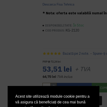
Descarca Fisa Tehnica
* Nota: oferta este valabilă numai în 
În Stoc
DISPONIBILITATE:
KG-2120
COD PRODUS:
Bazată pe 2 note.
-
Spune-ţi 
PRP
72,24 lei
53,51 lei
+ TVA
64,75 lei
TVA inclus
ADAUGĂ ÎN COŞ
CUM
Acest site utilizează module cookie pentru a
INTREABA DESPRE ACEST PRODUS
vă asigura că beneficiați de cea mai bună