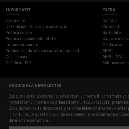
INFORMATII
EXTRA
Despre noi
Contact
Date de identificare ale societatii
Returnari
Politica cookie
Harta Site
Politica de confidentialitate
Cautare avans
Termeni si conditii
Producatori
Prelucrarea datelor cu caracter personal
ANPC
Cum comand
ANPC - SAL
Certificari ISO
Solutionarea onl
ABONARE LA NEWSLETTER
Dupa ce initiezi abonarea la newsletter-ul nostru iti vom trimite un
newsletter-ul nostru o sa primesti emailuri cu un caracter promotion
Daca doresti sa te dezabonezi poti urma linkul dintr-un newsletter pr
in contul tau in acest scop, si de asemenea ne poti contacta oricand 
datele tale personale.