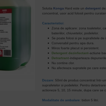
Solutia
Konga
Hard este un
detergent
dez
concentrat, usor acid folosit pentru curata
Caracteristici
:
Zona de aplicare: zona toaletelor, cazi
bateriilor, chiuvetelor, podelelor.
Se poate folosi si pe suprafetele de 
Convenabil pentru apa dura.
Miros foarte placut si persistent.
Detergent dezinfectant
-actiune bac
Detrartrant
-indaparteaza depunerile 
Nu contine clor.
Nu afecteaza supratele pe care este 
Dozare
: 50ml de produs concentrat într-un
suprafetelor si podelelor. Pentru detartrare
actioneze 5, 10, 15 minute, dupa care se c
Modalitate de ambalare
: bidon 5 litri.