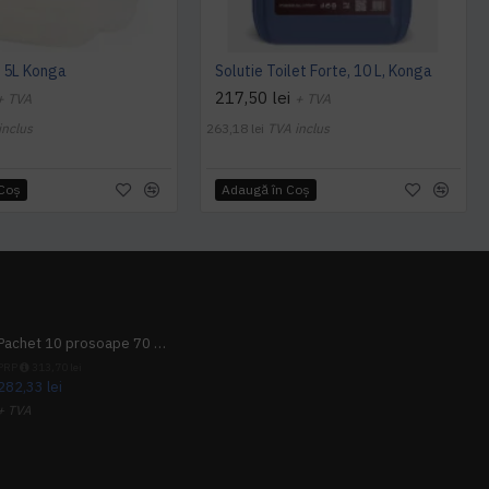
t 5L Konga
Solutie Toilet Forte, 10 L, Konga
217,50 lei
+ TVA
+ TVA
inclus
263,18 lei
TVA inclus
 Coş
Adaugă în Coş
Pachet 10 prosoape 70 x 140cm 9 + 1 gratuit
PRP
313,70 lei
282,33 lei
+ TVA
341,62 lei
TVA inclus