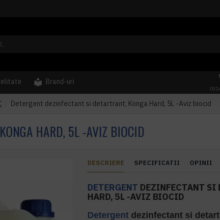
delitate
Brand-uri
031
C
Detergent dezinfectant si detartrant, Konga Hard, 5L -Aviz biocid
KONGA HARD, 5L -AVIZ BIOCID
DESCRIERE
SPECIFICATII
OPINII
DETERGENT
DEZINFECTANT SI
HARD, 5L -AVIZ BIOCID
Detergent
dezinfectant si detar