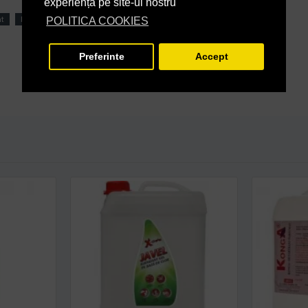
experiență pe site-ul nostru
nt
konga hard
aviz biocid
POLITICA COOKIES
Preferinte
Accept