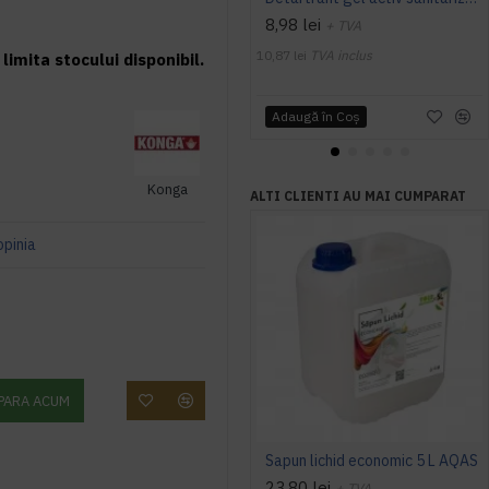
8,98 lei
+ TVA
10,87 lei
TVA inclus
limita stocului disponibil.
Adaugă în Coş
Konga
ALTI CLIENTI AU MAI CUMPARAT
opinia
PARA ACUM
Sapun lichid economic 5 L AQAS
23,80 lei
+ TVA