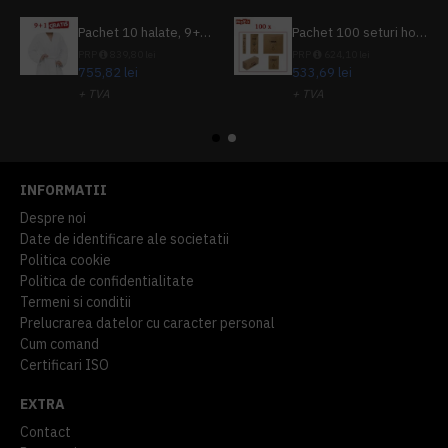
Pachet 10 halate, 9+1 gratuit
Pachet 100 seturi hoteliere, set dentar, set barbierit, casca de dus, pila unghii, set cusut
PRP
839,80 lei
PRP
624,10 lei
755,82 lei
533,69 lei
+ TVA
+ TVA
914,54 lei
TVA inclus
645,76 lei
TVA inclus
INFORMATII
Despre noi
Date de identificare ale societatii
Politica cookie
Politica de confidentialitate
Termeni si conditii
Prelucrarea datelor cu caracter personal
Cum comand
Certificari ISO
EXTRA
Contact