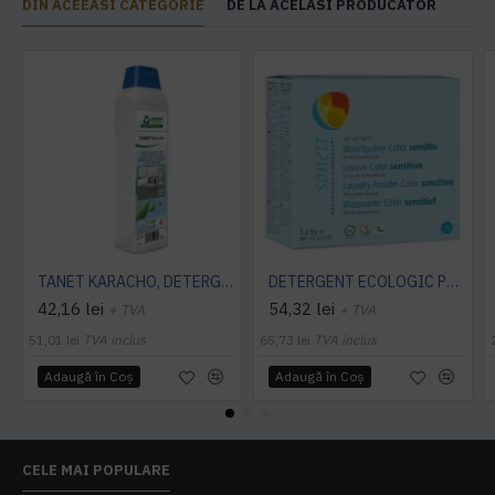
DIN ACEEASI CATEGORIE
DE LA ACELASI PRODUCATOR
TANET KARACHO, DETERGENT ENZIMATIC PENTRU COVOARE, 1 L
DETERGENT ECOLOGIC PRAF PT. RUFE NEUTRU 1.2KG Sonett
42,16 lei
54,32 lei
+ TVA
+ TVA
51,01 lei
TVA inclus
65,73 lei
TVA inclus
Adaugă în Coş
Adaugă în Coş
CELE MAI POPULARE