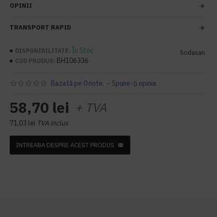
OPINII
TRANSPORT RAPID
În Stoc
DISPONIBILITATE:
Sodasan
BH106336
COD PRODUS:
Bazată pe 0 note.
-
Spune-ţi opinia
58,70 lei
+ TVA
71,03 lei
TVA inclus
INTREABA DESPRE ACEST PRODUS