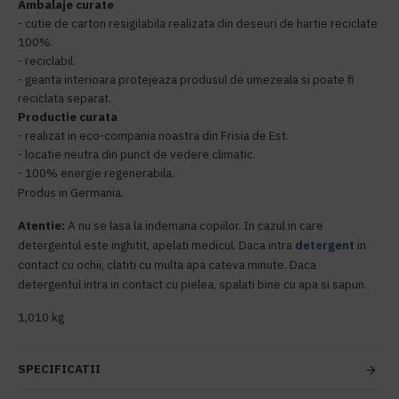
Ambalaje curate
- cutie de carton resigilabila realizata din deseuri de hartie reciclate
100%.
- reciclabil.
- geanta interioara protejeaza produsul de umezeala si poate fi
reciclata separat.
Productie curata
- realizat in eco-compania noastra din Frisia de Est.
- locatie neutra din punct de vedere climatic.
- 100% energie regenerabila.
Produs in Germania.
Atentie:
A nu se lasa la indemana copiilor. In cazul in care
detergentul este inghitit, apelati medicul. Daca intra
detergent
in
contact cu ochii, clatiti cu multa apa cateva minute. Daca
detergentul intra in contact cu pielea, spalati bine cu apa si sapun.
1,010 kg
SPECIFICATII