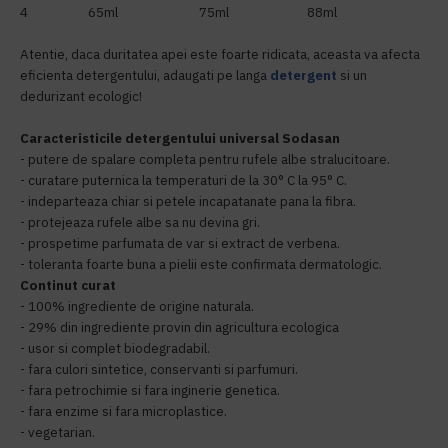
4 65ml 75ml 88ml
Atentie, daca duritatea apei este foarte ridicata, aceasta va afecta
eficienta detergentului, adaugati pe langa
detergent
si un
dedurizant ecologic!
Caracteristicile detergentului universal Sodasan
- putere de spalare completa pentru rufele albe stralucitoare.
- curatare puternica la temperaturi de la 30° C la 95° C.
- indeparteaza chiar si petele incapatanate pana la fibra.
- protejeaza rufele albe sa nu devina gri.
- prospetime parfumata de var si extract de verbena.
- toleranta foarte buna a pielii este confirmata dermatologic.
Continut curat
- 100% ingrediente de origine naturala.
- 29% din ingrediente provin din agricultura ecologica
- usor si complet biodegradabil.
- fara culori sintetice, conservanti si parfumuri.
- fara petrochimie si fara inginerie genetica.
- fara enzime si fara microplastice.
- vegetarian.