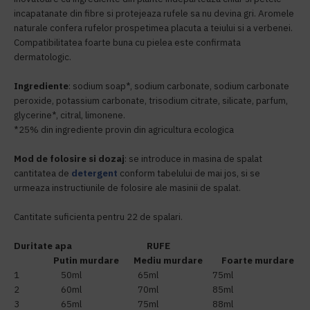
incapatanate din fibre si protejeaza rufele sa nu devina gri. Aromele
naturale confera rufelor prospetimea placuta a teiului si a verbenei.
Compatibilitatea foarte buna cu pielea este confirmata
dermatologic.
Ingrediente
:
sodium soap*, sodium carbonate, sodium carbonate
peroxide, potassium carbonate, trisodium citrate, silicate, parfum,
glycerine*, citral, limonene.
*25% din ingrediente provin din agricultura ecologica
Mod de folosire si dozaj
: se introduce in masina de spalat
cantitatea de
detergent
conform tabelului de mai jos, si se
urmeaza instructiunile de folosire ale masinii de spalat.
Cantitate suficienta pentru 22 de spalari.
Duritate apa RUFE
Putin murdare Mediu murdare Foarte murdare
1 50ml 65ml 75ml
2 60ml 70ml 85ml
3 65ml 75ml 88ml