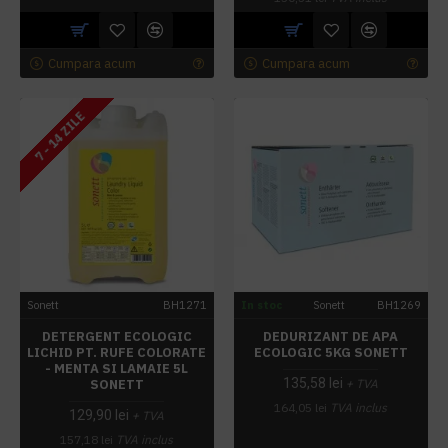
Cumpara acum
Cumpara acum
7 - 14 ZILE
Sonett
BH1271
In stoc
Sonett
BH1269
DETERGENT ECOLOGIC
DEDURIZANT DE APA
LICHID PT. RUFE COLORATE
ECOLOGIC 5KG SONETT
- MENTA SI LAMAIE 5L
135,58 lei
SONETT
+ TVA
164,05 lei
TVA inclus
129,90 lei
+ TVA
157,18 lei
TVA inclus