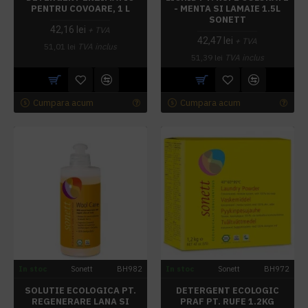
PENTRU COVOARE, 1 L
- MENTA SI LAMAIE 1.5L
SONETT
42,16 lei
+ TVA
42,47 lei
+ TVA
51,01 lei
TVA inclus
51,39 lei
TVA inclus
Cumpara acum
Cumpara acum
In stoc
Sonett
BH982
In stoc
Sonett
BH972
SOLUTIE ECOLOGICA PT.
DETERGENT ECOLOGIC
REGENERARE LANA SI
PRAF PT. RUFE 1.2KG