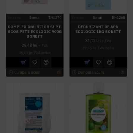
In stoc
Sonett
BH1270
In stoc
Sonett
BH1268
COMPLEX INALBITOR SI PT.
DEDURIZANT DE APA
SCOS PETE ECOLOGIC 900G
ECOLOGIC 1KG SONETT
SONETT
31,12 lei
+ TVA
29,48 lei
+ TVA
37,66 lei
TVA inclus
35,67 lei
TVA inclus
Cumpara acum
Cumpara acum