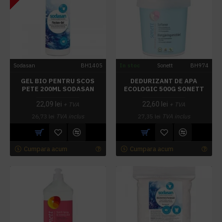
Sodasan
BH1405
In stoc
Sonett
BH974
GEL BIO PENTRU SCOS
DEDURIZANT DE APA
PETE 200ML SODASAN
ECOLOGIC 500G SONETT
22,09 lei
22,60 lei
+ TVA
+ TVA
26,73 lei
TVA inclus
27,35 lei
TVA inclus
Cumpara acum
Cumpara acum