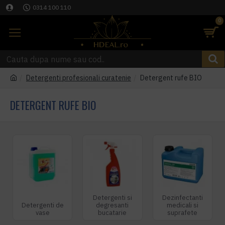
0314 100 110
0
Detergenti profesionali curatenie
Detergent rufe BIO
DETERGENT RUFE BIO
Detergenti si
Dezinfectanti
Detergenti de
degresanti
medicali si
vase
bucatarie
suprafete