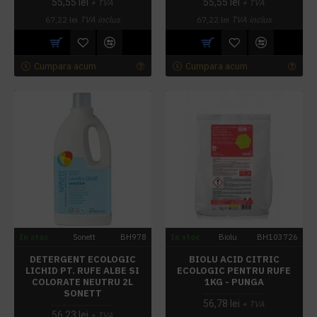
55,55 lei
55,55 lei
+ TVA
+ TVA
67,22 lei
TVA inclus
67,22 lei
TVA inclus
Cumpara acum
Cumpara acum
In stoc
Sonett
BH978
In stoc
Biolu
BH103726
DETERGENT ECOLOGIC
BIOLU ACID CITRIC
LICHID PT. RUFE ALBE SI
ECOLOGIC PENTRU RUFE
COLORATE NEUTRU 2L
1KG - PUNGA
SONETT
56,78 lei
+ TVA
56,23 lei
+ TVA