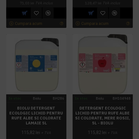
71,03 lei
TVA inclus
128,47 lei
TVA inclus
Cumpara acum
Cumpara acum
In stoc
Biolu
BH286
In stoc
Biolu
BH104948
BIOLU DETERGENT
DETERGENT ECOLOGIC
ECOLOGIC LICHID PENTRU
LICHID PENTRU RUFE ALBE
RUFE ALBE SI COLORATE
SI COLORATE, MERE ROSII,
LAMAIE 5L
5L - BIOLU
115,82 lei
115,82 lei
+ TVA
+ TVA