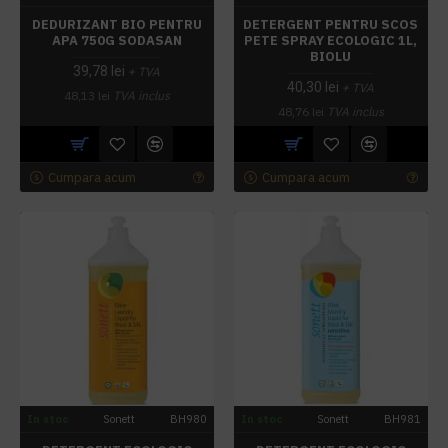
DEDURIZANT BIO PENTRU
DETERGENT PENTRU SCOS
APA 750G SODASAN
PETE SPRAY ECOLOGIC 1L,
BIOLU
39,78 lei
+ TVA
40,30 lei
+ TVA
48,13 lei
TVA inclus
48,76 lei
TVA inclus
Cumpara acum
Cumpara acum
In stoc
Sonett
BH980
In stoc
Sonett
BH981