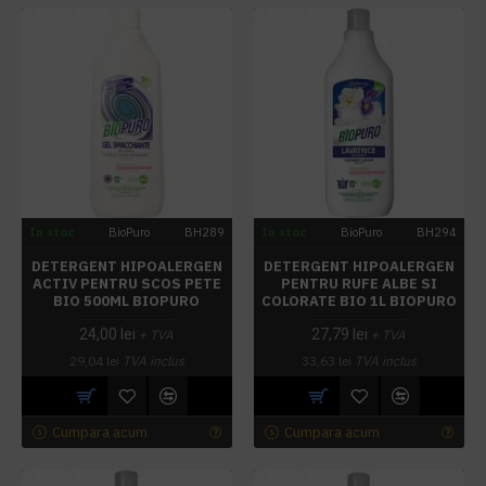
In stoc
BioPuro
BH289
In stoc
BioPuro
BH294
DETERGENT HIPOALERGEN
DETERGENT HIPOALERGEN
ACTIV PENTRU SCOS PETE
PENTRU RUFE ALBE SI
BIO 500ML BIOPURO
COLORATE BIO 1L BIOPURO
24,00 lei
27,79 lei
+ TVA
+ TVA
29,04 lei
TVA inclus
33,63 lei
TVA inclus
Cumpara acum
Cumpara acum