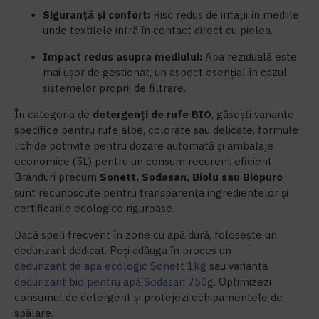
Siguranță și confort:
Risc redus de iritații în mediile
unde textilele intră în contact direct cu pielea.
Impact redus asupra mediului:
Apa reziduală este
mai ușor de gestionat, un aspect esențial în cazul
sistemelor proprii de filtrare.
În categoria de
detergenți de rufe BIO
, găsești variante
specifice pentru rufe albe, colorate sau delicate, formule
lichide potrivite pentru dozare automată și ambalaje
economice (5L) pentru un consum recurent eficient.
Branduri precum
Sonett, Sodasan, Biolu sau Biopuro
sunt recunoscute pentru transparența ingredientelor și
certificarile ecologice riguroase.
Dacă speli frecvent în zone cu apă dură, folosește un
dedurizant dedicat. Poți adăuga în proces un
dedurizant de apă ecologic Sonett 1kg
sau varianta
dedurizant bio pentru apă Sodasan 750g
. Optimizezi
consumul de detergent și protejezi echipamentele de
spălare.