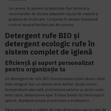
La cerere, îți punem la dispoziție fișe tehnice și
recomandări de dozare adaptate tipului de mașină și
gradului de încărcare. Curățenia în detaliu înseamnă
control asupra fiecărui pas din proces.
Detergent rufe BIO și
detergent ecologic rufe în
sistem complet de igienă
Eficiență și suport personalizat
pentru organizația ta
Un detergent de rufe BIO funcționează optim atunci când
este integrat într-un sistem bine definit: dozaj corect,
temperatură adecvată, pretratarea petelor și, acolo unde
este cazul, dedurizarea apei. Echipa Sanito îți oferă suport
aplicat, depășind simpla prezentare a produselor.
Dacă gestionezi o clădire de mari dimensiuni sau un lanț de