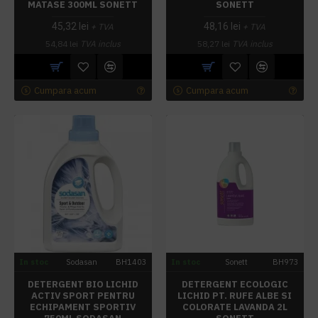
MATASE 300ML SONETT
SONETT
45,32 lei
48,16 lei
+ TVA
+ TVA
54,84 lei
TVA inclus
58,27 lei
TVA inclus
Cumpara acum
Cumpara acum
In stoc
Sodasan
BH1403
In stoc
Sonett
BH973
DETERGENT BIO LICHID
DETERGENT ECOLOGIC
ACTIV SPORT PENTRU
LICHID PT. RUFE ALBE SI
ECHIPAMENT SPORTIV
COLORATE LAVANDA 2L