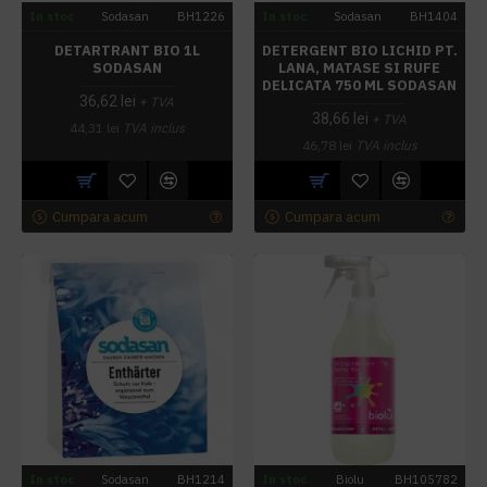
In stoc
Sodasan
BH1226
In stoc
Sodasan
BH1404
DETARTRANT BIO 1L
DETERGENT BIO LICHID PT.
SODASAN
LANA, MATASE SI RUFE
DELICATA 750 ML SODASAN
36,62 lei
+ TVA
38,66 lei
+ TVA
44,31 lei
TVA inclus
46,78 lei
TVA inclus
Cumpara acum
Cumpara acum
In stoc
Sodasan
BH1214
In stoc
Biolu
BH105782