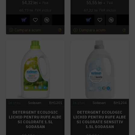
54,32 lei
55,55 lei
+ TVA
+ TVA
65,73 lei
TVA inclus
67,22 lei
TVA inclus
Cumpara acum
Cumpara acum
In stoc
Sodasan
BH1201
In stoc
Sodasan
BH1204
DETERGENT ECOLOGIC
DETERGENT ECOLOGIC
LICHID PENTRU RUFE ALBE
LICHID PENTRU RUFE ALBE
SI COLORATE 1.5L
SI COLORATE SENSITIV
SODASAN
1.5L SODASAN