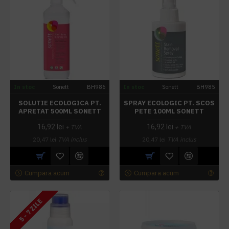
In stoc
Sonett
BH986
In stoc
Sonett
BH985
SOLUTIE ECOLOGICA PT.
SPRAY ECOLOGIC PT. SCOS
APRETAT 500ML SONETT
PETE 100ML SONETT
16,92 lei
16,92 lei
+ TVA
+ TVA
20,47 lei
TVA inclus
20,47 lei
TVA inclus
Cumpara acum
Cumpara acum
5 - 7 ZILE