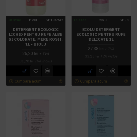
In stoc
Biolu
BH104947
In stoc
Biolu
BH98
DETERGENT ECOLOGIC
BIOLU DETERGENT
LICHID PENTRU RUFE ALBE
ECOLOGIC PENTRU RUFE
SI COLORATE, MERE ROSII,
DELICATE 1L
1L - BIOLU
27,38 lei
+ TVA
26,20 lei
+ TVA
33,13 lei
TVA inclus
31,70 lei
TVA inclus
Cumpara acum
Cumpara acum