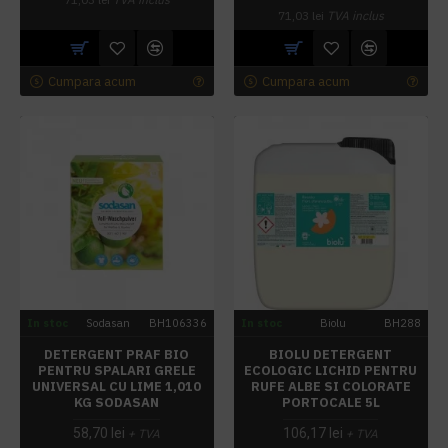
71,03 lei
TVA inclus
Cumpara acum
Cumpara acum
In stoc
Sodasan
BH106336
In stoc
Biolu
BH288
DETERGENT PRAF BIO
BIOLU DETERGENT
PENTRU SPALARI GRELE
ECOLOGIC LICHID PENTRU
UNIVERSAL CU LIME 1,010
RUFE ALBE SI COLORATE
KG SODASAN
PORTOCALE 5L
58,70 lei
106,17 lei
+ TVA
+ TVA