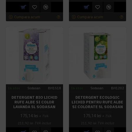
Cumpara acum
Cumpara acum
In stoc
Sodasan
BH1518
In stoc
Sodasan
BH1202
DETERGENT BIO LICHID
DETERGENT ECOLOGIC
RUFE ALBE SI COLOR
LICHID PENTRU RUFE ALBE
LAVANDA 5L SODASAN
SI COLORATE 5L SODASAN
175,14 lei
175,14 lei
+ TVA
+ TVA
211,92 lei
TVA inclus
211,92 lei
TVA inclus