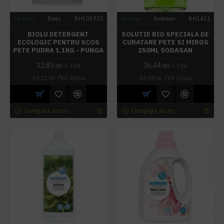
In stoc
Biolu
BH103725
In stoc
Sodasan
BH1411
BIOLU DETERGENT
SOLUTIE BIO SPECIALA DE
ECOLOGIC PENTRU SCOS
CURATARE PETE SI MIROS
PETE PUDRA 1,1KG - PUNGA
250ML SODASAN
32,83 lei
36,44 lei
+ TVA
+ TVA
39,72 lei
TVA inclus
44,09 lei
TVA inclus
Cumpara acum
Cumpara acum