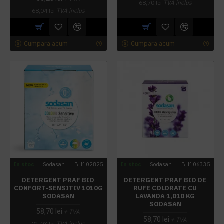
68,70 lei
TVA inclus
68,04 lei
TVA inclus
Cumpara acum
Cumpara acum
In stoc
Sodasan
BH102825
In stoc
Sodasan
BH106335
DETERGENT PRAF BIO
DETERGENT PRAF BIO DE
CONFORT-SENSITIV 1010G
RUFE COLORATE CU
SODASAN
LAVANDA 1,010 KG
SODASAN
58,70 lei
+ TVA
58,70 lei
+ TVA
71,03 lei
TVA inclus