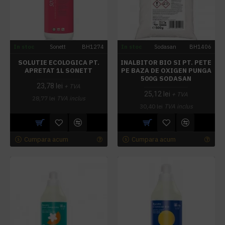
In stoc
Sonett
BH1274
In stoc
Sodasan
BH1406
SOLUTIE ECOLOGICA PT.
INALBITOR BIO SI PT. PETE
APRETAT 1L SONETT
PE BAZA DE OXIGEN PUNGA
500G SODASAN
23,78 lei
+ TVA
25,12 lei
+ TVA
28,77 lei
TVA inclus
30,40 lei
TVA inclus
Cumpara acum
Cumpara acum