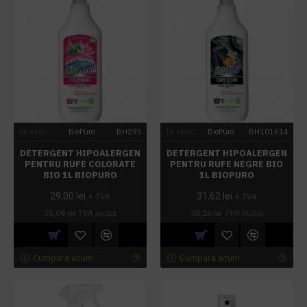
In stoc
BioPuro
BH295
In stoc
BioPuro
BH101614
DETERGENT HIPOALERGEN
DETERGENT HIPOALERGEN
PENTRU RUFE COLORATE
PENTRU RUFE NEGRE BIO
BIO 1L BIOPURO
1L BIOPURO
29,00 lei
31,62 lei
+ TVA
+ TVA
35,09 lei
TVA inclus
38,26 lei
TVA inclus
Cumpara acum
Cumpara acum