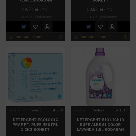
750ML SODASAN
SONETT
49,72 lei
53,83 lei
+ TVA
+ TVA
60,16 lei
TVA inclus
65,13 lei
TVA inclus
Cumpara acum
Cumpara acum
In stoc
Sonett
BH979
In stoc
Sodasan
BH1517
DETERGENT ECOLOGIC
DETERGENT BIO LICHID
PRAF PT. RUFE NEUTRU
RUFE ALBE SI COLOR
1.2KG SONETT
LAVANDA 1.5L SODASAN