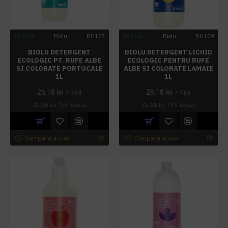
In stoc
Biolu
BH103
In stoc
Biolu
BH109
BIOLU DETERGENT
BIOLU DETERGENT LICHID
ECOLOGIC PT. RUFE ALBE
ECOLOGIC PENTRU RUFE
SI COLORATE PORTOCALE
ALBE SI COLORATE LAMAIE
1L
1L
26,18 lei
26,18 lei
+ TVA
+ TVA
31,68 lei
TVA inclus
31,68 lei
TVA inclus
Cumpara acum
Cumpara acum