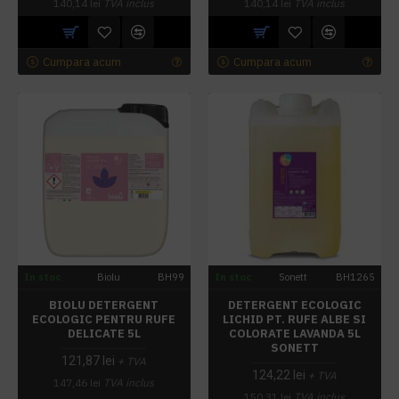
140,14 lei
TVA inclus
140,14 lei
TVA inclus
Cumpara acum
Cumpara acum
In stoc
Biolu
BH99
In stoc
Sonett
BH1265
BIOLU DETERGENT
DETERGENT ECOLOGIC
ECOLOGIC PENTRU RUFE
LICHID PT. RUFE ALBE SI
DELICATE 5L
COLORATE LAVANDA 5L
SONETT
121,87 lei
+ TVA
124,22 lei
+ TVA
147,46 lei
TVA inclus
150,31 lei
TVA inclus