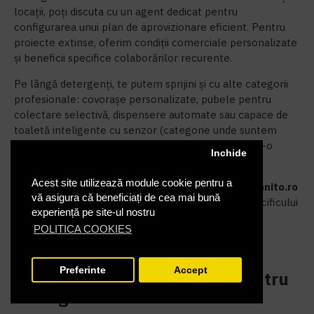
locații, poți discuta cu un agent dedicat pentru
configurarea unui plan de aprovizionare eficient. Pentru
proiecte extinse, oferim condiții comerciale personalizate
și beneficii specifice colaborărilor recurente.
Pe lângă detergenți, te putem sprijini și cu alte categorii
profesionale: covorașe personalizate, pubele pentru
colectare selectivă, dispensere automate sau capace de
toaletă inteligente cu senzor (categorie unde suntem
distribuitor principal). Toate acestea fac parte dintr-o
Inchide
abordare coerentă a igienei pentru organizația ta.
Acest site utilizează module cookie pentru a
Explorează gama de
detergenți de rufe BIO
pe
sanito.ro
vă asigura că beneficiați de cea mai bună
și solicită o recomandare adaptată volumului și specificului
experiență pe site-ul nostru
activității tale.
POLITICA COOKIES
Întrebări frecvente (FAQ)
Preferinte
Accept
Care este timpul de livrare pentru
FILTRARE PRODUSE
detergentul de rufe BIO?