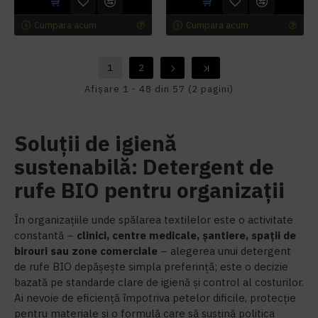
Cumpara acum
Cumpara acum
1
2
Afişare 1 - 48 din 57 (2 pagini)
Soluții de igienă
sustenabilă: Detergent de
rufe BIO pentru organizații
În organizațiile unde spălarea textilelor este o activitate
constantă –
clinici, centre medicale, șantiere, spații de
birouri sau zone comerciale
– alegerea unui detergent
de rufe BIO depășește simpla preferință; este o decizie
bazată pe standarde clare de igienă și control al costurilor.
Ai nevoie de eficiență împotriva petelor dificile, protecție
pentru materiale și o formulă care să susțină politica