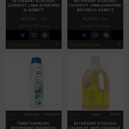
DETERGENT ECOLOGIC
DETERGENT ECOLOGIC
LICHID PT. LANA SI MATASE
LICHID PT. LANA SI MATASE
1L SONETT
NEUTRU 1L SONETT
40,93 lei
40,93 lei
+ TVA
+ TVA
49,53 lei
TVA inclus
49,53 lei
TVA inclus
Cumpara acum
Cumpara acum
In stoc
Green Care
50010063
In stoc
Sonett
BH976
TANET KARACHO,
DETERGENT ECOLOGIC
DETERGENT ENZIMATIC
LICHID PT. RUFE COLORATE