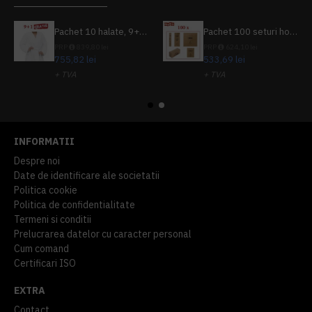
Pachet 10 halate, 9+1 gratuit
Pachet 100 seturi hoteliere, set dentar, set barbierit, casca de dus, pila unghii, set cusut
PRP
839,80 lei
PRP
624,10 lei
755,82 lei
533,69 lei
+ TVA
+ TVA
914,54 lei
TVA inclus
645,76 lei
TVA inclus
INFORMATII
Despre noi
Date de identificare ale societatii
Politica cookie
Politica de confidentialitate
Termeni si conditii
Prelucrarea datelor cu caracter personal
Cum comand
Certificari ISO
EXTRA
Contact