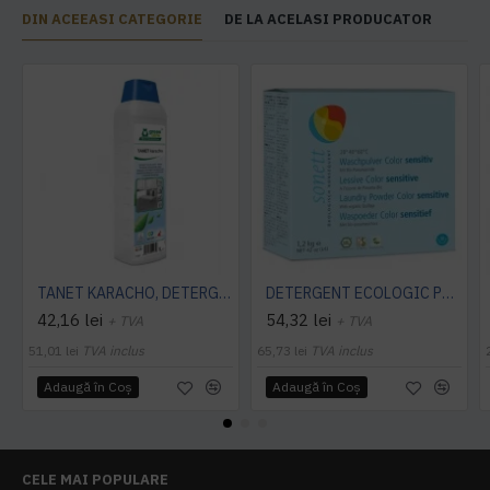
DIN ACEEASI CATEGORIE
DE LA ACELASI PRODUCATOR
TANET KARACHO, DETERGENT ENZIMATIC PENTRU COVOARE, 1 L
DETERGENT ECOLOGIC PRAF PT. RUFE NEUTRU 1.2KG Sonett
42,16 lei
54,32 lei
+ TVA
+ TVA
51,01 lei
TVA inclus
65,73 lei
TVA inclus
Adaugă în Coş
Adaugă în Coş
CELE MAI POPULARE