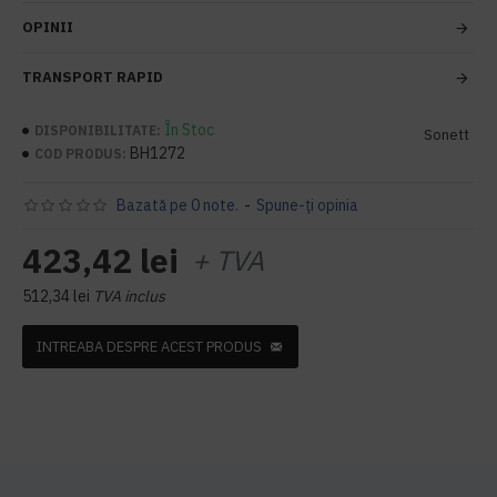
OPINII
TRANSPORT RAPID
În Stoc
DISPONIBILITATE:
Sonett
BH1272
COD PRODUS:
Bazată pe 0 note.
-
Spune-ţi opinia
423,42 lei
+ TVA
512,34 lei
TVA inclus
INTREABA DESPRE ACEST PRODUS