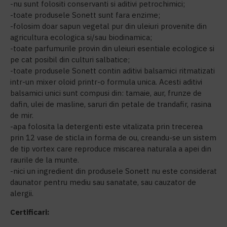
-nu sunt folositi conservanti si aditivi petrochimici;
-toate produsele Sonett sunt fara enzime;
-folosim doar sapun vegetal pur din uleiuri provenite din
agricultura ecologica si/sau biodinamica;
-toate parfumurile provin din uleiuri esentiale ecologice si
pe cat posibil din culturi salbatice;
-toate produsele Sonett contin aditivi balsamici ritmatizati
intr-un mixer oloid printr-o formula unica. Acesti aditivi
balsamici unici sunt compusi din: tamaie, aur, frunze de
dafin, ulei de masline, saruri din petale de trandafir, rasina
de mir.
-apa folosita la detergenti este vitalizata prin trecerea
prin 12 vase de sticla in forma de ou, creandu-se un sistem
de tip vortex care reproduce miscarea naturala a apei din
raurile de la munte.
-nici un ingredient din produsele Sonett nu este considerat
daunator pentru mediu sau sanatate, sau cauzator de
alergii.
Certificari: