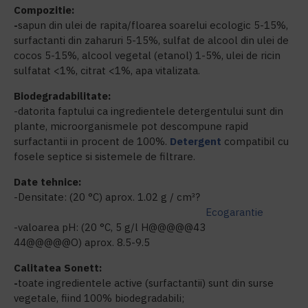
Compozitie:
-
sapun din ulei de rapita/floarea soarelui ecologic 5-15%,
surfactanti din zaharuri 5-15%, sulfat de alcool din ulei de
cocos 5-15%, alcool vegetal (etanol) 1-5%, ulei de ricin
sulfatat <1%, citrat <1%, apa vitalizata.
Biodegradabilitate:
-datorita faptului ca ingredientele detergentului sunt din
plante, microorganismele pot descompune rapid
surfactantii in procent de 100%.
Detergent
compatibil cu
fosele septice si sistemele de filtrare.
Date tehnice:
-Densitate: (20 °C) aprox. 1.02 g / cm³?
Ecogarantie
-valoarea pH: (20 °C, 5 g/l H@@@@@43
44@@@@@O) aprox. 8.5-9.5
Calitatea Sonett:
-
toate ingredientele active (surfactantii) sunt din surse
vegetale, fiind 100% biodegradabili;