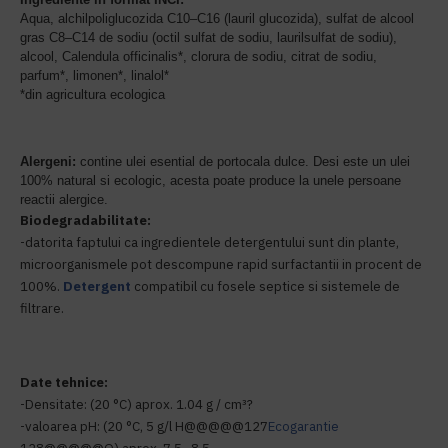
Aqua, alchilpoliglucozida C10–C16 (lauril glucozida), sulfat de alcool
gras C8–C14 de sodiu (octil sulfat de sodiu, laurilsulfat de sodiu),
alcool, Calendula officinalis*, clorura de sodiu, citrat de sodiu,
parfum*, limonen*, linalol*
*din agricultura ecologica
Alergeni:
contine ulei esential de portocala dulce. Desi este un ulei
100% natural si ecologic, acesta poate produce la unele persoane
reactii alergice.
Biodegradabilitate:
-datorita faptului ca ingredientele detergentului sunt din plante,
microorganismele pot descompune rapid surfactantii in procent de
100%.
Detergent
compatibil cu fosele septice si sistemele de
filtrare.
Date tehnice:
-Densitate: (20 °C) aprox. 1.04 g / cm³?
-valoarea pH: (20 °C, 5 g/l H@@@@@127
Ecogarantie