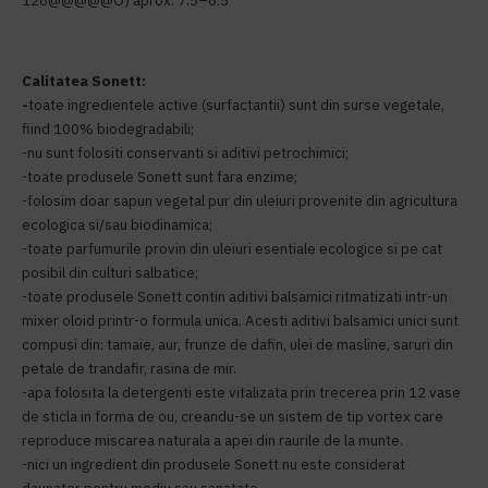
128@@@@@O) aprox. 7.5–8.5
Calitatea Sonett:
-
toate ingredientele active (surfactantii) sunt din surse vegetale,
fiind 100% biodegradabili;
-nu sunt folositi conservanti si aditivi petrochimici;
-toate produsele Sonett sunt fara enzime;
-folosim doar sapun vegetal pur din uleiuri provenite din agricultura
ecologica si/sau biodinamica;
-toate parfumurile provin din uleiuri esentiale ecologice si pe cat
posibil din culturi salbatice;
-toate produsele Sonett contin aditivi balsamici ritmatizati intr-un
mixer oloid printr-o formula unica. Acesti aditivi balsamici unici sunt
compusi din: tamaie, aur, frunze de dafin, ulei de masline, saruri din
petale de trandafir, rasina de mir.
-apa folosita la detergenti este vitalizata prin trecerea prin 12 vase
de sticla in forma de ou, creandu-se un sistem de tip vortex care
reproduce miscarea naturala a apei din raurile de la munte.
-nici un ingredient din produsele Sonett nu este considerat