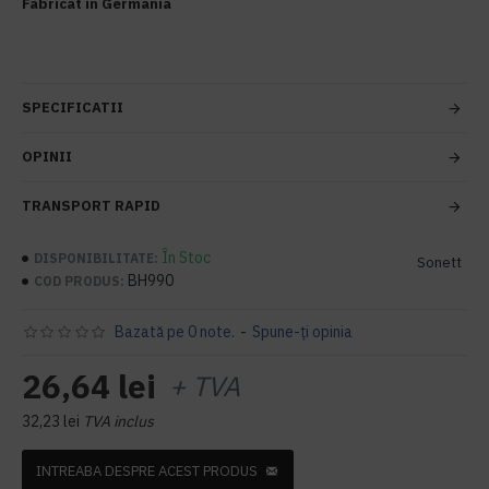
Fabricat in Germania
SPECIFICATII
OPINII
TRANSPORT RAPID
În Stoc
DISPONIBILITATE:
Sonett
BH990
COD PRODUS:
Bazată pe 0 note.
-
Spune-ţi opinia
26,64 lei
+ TVA
32,23 lei
TVA inclus
INTREABA DESPRE ACEST PRODUS