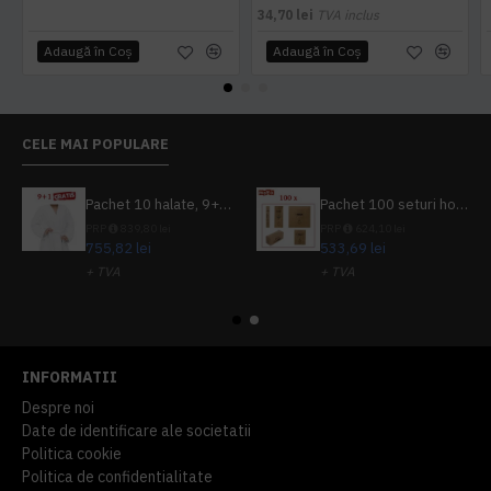
34,70 lei
TVA inclus
Adaugă în Coş
Adaugă în Coş
CELE MAI POPULARE
Pachet 10 halate, 9+1 gratuit
Pachet 100 seturi hoteliere, set dentar, set barbierit, casca de dus, pila unghii, set cusut
PRP
839,80 lei
PRP
624,10 lei
755,82 lei
533,69 lei
+ TVA
+ TVA
914,54 lei
TVA inclus
645,76 lei
TVA inclus
INFORMATII
Despre noi
Date de identificare ale societatii
Politica cookie
Politica de confidentialitate