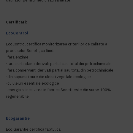
daunator pentru mediu sau sanatate.
Certificari:
EcoControl
EcoControl certifica monitorizarea criteriilor de calitate a
produselor Sonett, ca fiind:
-fara enzime
-fara surfactanti derivati partial sau total din petrochimicale
-fara conservanti derivati partial sau total din petrochimicale
-din sapunuri pure din uleiuri vegetale ecologice
-cu uleiuri esentiale ecologice
-energia si incalzirea in fabrica Sonett este din surse 100%
regenerabile
Ecogarantie
Eco Garantie certifica faptul ca: