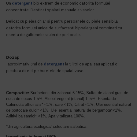
Un
detergent
bio extrem de economic datorita formulei
concentrate. Destinat spalarii manuale a vaselor.
Delicat cu pielea chiar si pentru persoanele cu piele sensibila,
datorita formulei unice de surfactanti hipoalergeni combinati cu
esenta de galbenele si ulei de portocale.
Dozaj:
-aproximativ 3ml de
detergent
la 5 litri de apa, sau aplicati o
picatura direct pe buretele de spalat vase.
Compozitie:
Surfactanti din zaharuri
5-15%,
Sulfat de alcool gras de
nuca de cocos 1-5%,
Alcool vegetal (etanol) 1–5%,
Esenta de
Calendula officinalis* <1%,
sare <1%,
Citrat <1%,
Ulei esential natural
de portocale dulci* <1%,
Ulei esential natural de bergamota*<1%,
Aditivi balsamici* <1%, Apa vitalizata 100%.
*din agricultura ecologica/ colectare salbatica
Ingrediente in format INCI: