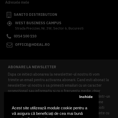
Adresele mele
SANITO DISTRIBUTION
WEST BUSINESS CAMPUS
Strada Preciziei, Nr, 3W, Sector 6, Bucuresti
0314 100 110
OFFICE@HDEAL.RO
ABONARE LA NEWSLETTER
Dupa ce initiezi abonarea la newsletter-ul nostru iti vom
trimite un email pentru activarea abonarii. Cand esti abonat la
newsletter-ul nostru o sa primesti emailuri cu un caracter
promotional sau informativ si cu o frecventa medie, chiar
redusa. Daca doresti sa te dezabonezi poti urma linkul dintr-un
Inchide
newsletter primit, daca esti client inregistrat ai o sectiune
speciala in contul tau in acest scop, si de asemenea ne poti
Acest site utilizează module cookie pentru a
contacta oricand pe email pentru orice intrebari sau cerinte cu
vă asigura că beneficiați de cea mai bună