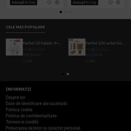
Adaugă în Coş
Adaugă în Coş
CELE MAI POPULARE
Pachet 10 halate, 9+1 gratuit
Pachet 100 seturi hoteliere, set dentar, set barbierit, casca de dus, pila unghii, set cusut
PRP
839,80 lei
PRP
624,10 lei
755,82 lei
533,69 lei
+ TVA
+ TVA
914,54 lei
TVA inclus
645,76 lei
TVA inclus
INFORMATII
Despre noi
Date de identificare ale societatii
Politica cookie
Politica de confidentialitate
Termeni si conditii
Prelucrarea datelor cu caracter personal