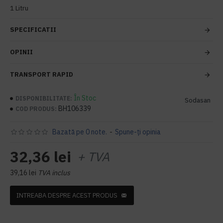
1 Litru
SPECIFICATII
OPINII
TRANSPORT RAPID
În Stoc
DISPONIBILITATE:
Sodasan
BH106339
COD PRODUS:
Bazată pe 0 note.
-
Spune-ţi opinia
32,36 lei
+ TVA
39,16 lei
TVA inclus
INTREABA DESPRE ACEST PRODUS