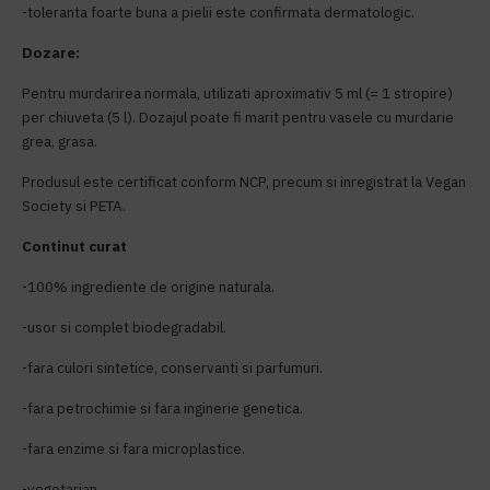
-toleranta foarte buna a pielii este confirmata dermatologic.
Dozare:
Pentru murdarirea normala, utilizati aproximativ 5 ml (= 1 stropire)
per chiuveta (5 l). Dozajul poate fi marit pentru vasele cu murdarie
grea, grasa.
Produsul este certificat conform NCP, precum si inregistrat la Vegan
Society si PETA.
Continut curat
-100% ingrediente de origine naturala.
-usor si complet biodegradabil.
-fara culori sintetice, conservanti si parfumuri.
-fara petrochimie si fara inginerie genetica.
-fara enzime si fara microplastice.
-vegetarian.