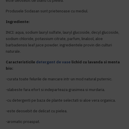
este deosebit de bland cu pielea.
Produsele Sodasan sunt prietenoase cu mediul.
Ingrediente:
INCI: aqua, sodium lauryl sulfate, lauryl glucoside, decyl glucoside,
sodium chloride, potassium citrate, parfum, linalool, aloe
barbadensis leaf juice powder. ingredientele provin din culturi
naturale.
Caracteristicile
detergent de vase
lichid cu lavanda si menta
bio:
-curata toate felurile de mancare intr-un mod natural puternic.
-slabeste fara efort si indeparteaza grasimea si murdaria.
-cu detergenti pe baza de plante selectati si aloe vera organica.
-este deosebit de delicat cu pielea.
-aromatic proaspat.