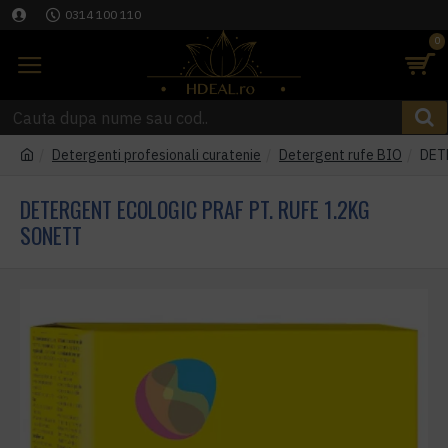
0314 100 110
0
Detergenti profesionali curatenie
Detergent rufe BIO
DET
DETERGENT ECOLOGIC PRAF PT. RUFE 1.2KG
SONETT