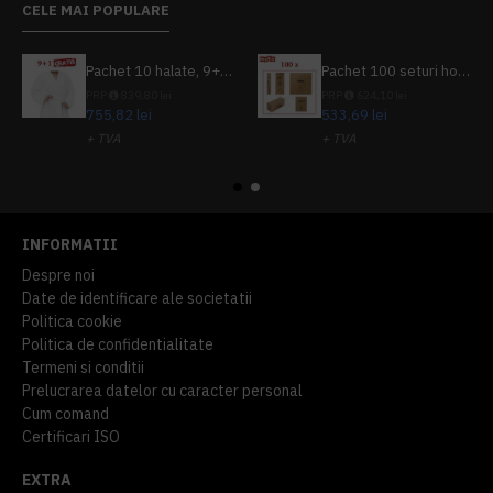
CELE MAI POPULARE
Pachet 10 halate, 9+1 gratuit
Pachet 100 seturi hoteliere, set dentar, set barbierit, casca de dus, pila unghii, set cusut
PRP
839,80 lei
PRP
624,10 lei
755,82 lei
533,69 lei
+ TVA
+ TVA
914,54 lei
TVA inclus
645,76 lei
TVA inclus
INFORMATII
Despre noi
Date de identificare ale societatii
Politica cookie
Politica de confidentialitate
Termeni si conditii
Prelucrarea datelor cu caracter personal
Cum comand
Certificari ISO
EXTRA