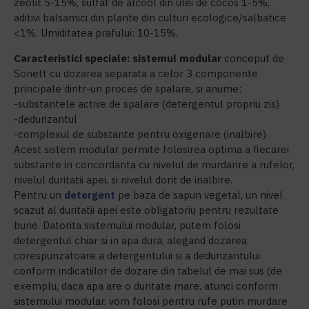
zeolit 5-15%, sulfat de alcool din ulei de cocos 1-5%,
aditivi balsamici din plante din culturi ecologice/salbatice
<1%. Umiditatea prafului: 10-15%.
Caracteristici speciale: sistemul modular
conceput de
Sonett cu dozarea separata a celor 3 componente
principale dintr-un proces de spalare, si anume:
-substantele active de spalare (detergentul propriu zis)
-dedurizantul
-complexul de substante pentru oxigenare (inalbire)
Acest sistem modular permite folosirea optima a fiecarei
substante in concordanta cu nivelul de murdarire a rufelor,
nivelul duritatii apei, si nivelul dorit de inalbire.
Pentru un
detergent
pe baza de sapun vegetal, un nivel
scazut al duritatii apei este obligatoriu pentru rezultate
bune. Datorita sistemului modular, putem folosi
detergentul chiar si in apa dura, alegand dozarea
corespunzatoare a detergentului si a dedurizantului
conform indicatiilor de dozare din tabelul de mai sus (de
exemplu, daca apa are o duritate mare, atunci conform
sistemului modular, vom folosi pentru rufe putin murdare