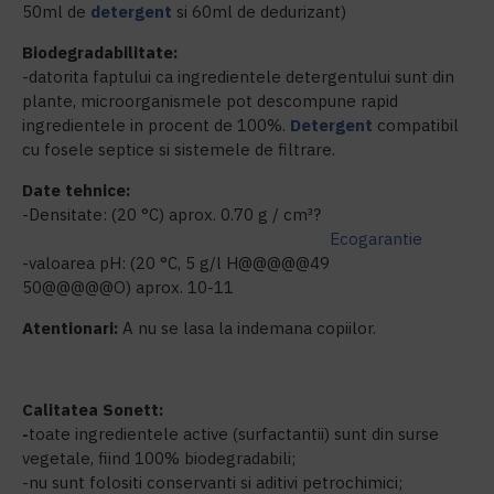
50ml de
detergent
si 60ml de dedurizant)
Biodegradabilitate:
-datorita faptului ca ingredientele detergentului sunt din
plante, microorganismele pot descompune rapid
ingredientele in procent de 100%.
Detergent
compatibil
cu fosele septice si sistemele de filtrare.
Date tehnice:
-Densitate: (20 °C) aprox. 0.70 g / cm³?
Ecogarantie
-valoarea pH: (20 °C, 5 g/l H@@@@@49
50@@@@@O) aprox. 10-11
Atentionari:
A nu se lasa la indemana copiilor.
Calitatea Sonett:
-
toate ingredientele active (surfactantii) sunt din surse
vegetale, fiind 100% biodegradabili;
-nu sunt folositi conservanti si aditivi petrochimici;