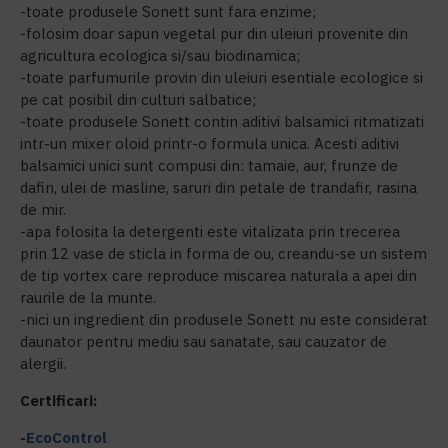
-toate produsele Sonett sunt fara enzime;
-folosim doar sapun vegetal pur din uleiuri provenite din
agricultura ecologica si/sau biodinamica;
-toate parfumurile provin din uleiuri esentiale ecologice si
pe cat posibil din culturi salbatice;
-toate produsele Sonett contin aditivi balsamici ritmatizati
intr-un mixer oloid printr-o formula unica. Acesti aditivi
balsamici unici sunt compusi din: tamaie, aur, frunze de
dafin, ulei de masline, saruri din petale de trandafir, rasina
de mir.
-apa folosita la detergenti este vitalizata prin trecerea
prin 12 vase de sticla in forma de ou, creandu-se un sistem
de tip vortex care reproduce miscarea naturala a apei din
raurile de la munte.
-nici un ingredient din produsele Sonett nu este considerat
daunator pentru mediu sau sanatate, sau cauzator de
alergii.
Certificari:
-
EcoControl