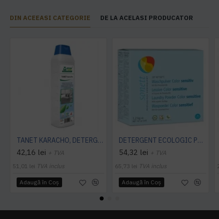
DIN ACEEASI CATEGORIE
DE LA ACELASI PRODUCATOR
TANET KARACHO, DETERGENT ENZIMATIC PENTRU COVOARE, 1 L
DETERGENT ECOLOGIC PRAF PT. RUFE NEUTRU 1.2KG Sonett
42,16 lei
54,32 lei
+ TVA
+ TVA
51,01 lei
TVA inclus
65,73 lei
TVA inclus
Adaugă în Coş
Adaugă în Coş