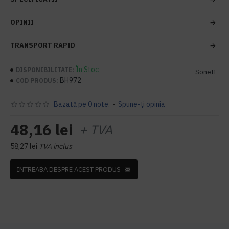
OPINII
TRANSPORT RAPID
În Stoc
DISPONIBILITATE:
Sonett
BH972
COD PRODUS:
Bazată pe 0 note.
-
Spune-ţi opinia
48,16 lei
+ TVA
58,27 lei
TVA inclus
INTREABA DESPRE ACEST PRODUS