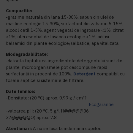
Compozitie:
-
grasime naturala din lana 15-30%, sapun din ulei de
masline ecologic 15-30%, surfactant din zaharuri 5-15%,
alcool cetil 1-5%, agent vegetal de ingrosare <1%, citrat
<1%, ulei esential de lavanda ecologic <1%, aditivi
balsamici din plante ecologice/salbatice, apa vitalizata.
Biodegradabilitate:
-datorita faptului ca ingredientele detergentului sunt din
plante, microorganismele pot descompune rapid
surfactantii in procent de 100%.
Detergent
compatibil cu
fosele septice si sistemele de filtrare.
Date tehnice:
-Densitate: (20 °C) aprox. 0.99 g / cm³?
Ecogarantie
-valoarea pH: (20 °C, 5 g/l H@@@@@36
37@@@@@O) aprox. 7.8
Atentionari:
A nu se lasa la indemana copiilor.