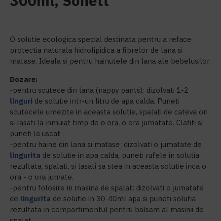
300ml, Sonett
O solutie ecologica special destinata pentru a reface
protectia naturala hidrolipidica a fibrelor de lana si
matase. Ideala si pentru hainutele din lana ale bebelusilor.
Dozare:
-
pentru scutece din lana (nappy pants): dizolvati 1-2
linguri
de solutie intr-un litru de apa calda. Puneti
scutecele umezite in aceasta solutie, spalati de cateva ori
si lasati la inmuiat timp de o ora, o ora jumatate. Clatiti si
puneti la uscat.
-pentru haine din lana si matase: dizolvati o jumatate de
lingurita
de solutie in apa calda, puneti rufele in solutia
rezultata, spalati, si lasati sa stea in aceasta solutie inca o
ora - o ora jumate.
-pentru folosire in masina de spalat: dizolvati o jumatate
de
lingurita
de solutie in 30-40ml apa si puneti solutia
rezultata in compartimentul pentru balsam al masinii de
spalat.