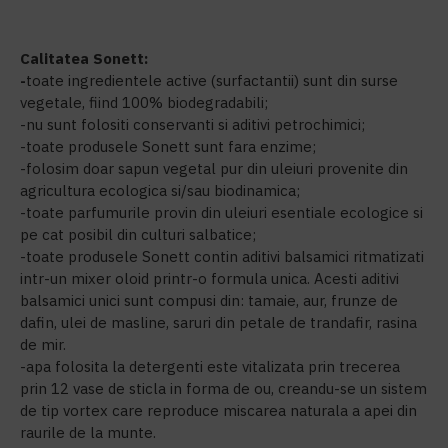
Calitatea Sonett:
-
toate ingredientele active (surfactantii) sunt din surse
vegetale, fiind 100% biodegradabili;
-nu sunt folositi conservanti si aditivi petrochimici;
-toate produsele Sonett sunt fara enzime;
-folosim doar sapun vegetal pur din uleiuri provenite din
agricultura ecologica si/sau biodinamica;
-toate parfumurile provin din uleiuri esentiale ecologice si
pe cat posibil din culturi salbatice;
-toate produsele Sonett contin aditivi balsamici ritmatizati
intr-un mixer oloid printr-o formula unica. Acesti aditivi
balsamici unici sunt compusi din: tamaie, aur, frunze de
dafin, ulei de masline, saruri din petale de trandafir, rasina
de mir.
-apa folosita la detergenti este vitalizata prin trecerea
prin 12 vase de sticla in forma de ou, creandu-se un sistem
de tip vortex care reproduce miscarea naturala a apei din
raurile de la munte.