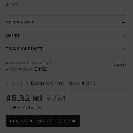
300ml
SPECIFICATII
OPINII
TRANSPORT RAPID
În Stoc
DISPONIBILITATE:
Sonett
BH982
COD PRODUS:
Bazată pe 0 note.
-
Spune-ţi opinia
45,32 lei
+ TVA
54,84 lei
TVA inclus
INTREABA DESPRE ACEST PRODUS