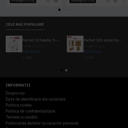
Adaugă în Coş
Adaugă în Coş
CELE MAI POPULARE
Pachet 10 halate, 9+1 gratuit
Pachet 100 seturi hoteliere, set dentar, set barbierit, casca de dus, pila unghii, set cusut
PRP
839,80 lei
PRP
624,10 lei
755,82 lei
533,69 lei
+ TVA
+ TVA
914,54 lei
TVA inclus
645,76 lei
TVA inclus
INFORMATII
Despre noi
Date de identificare ale societatii
Politica cookie
Politica de confidentialitate
Termeni si conditii
Prelucrarea datelor cu caracter personal