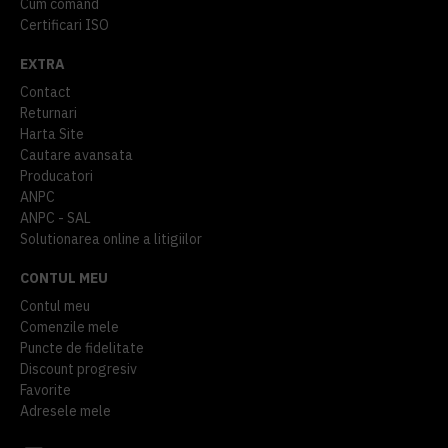
Cum comand
Certificari ISO
EXTRA
Contact
Returnari
Harta Site
Cautare avansata
Producatori
ANPC
ANPC - SAL
Solutionarea online a litigiilor
CONTUL MEU
Contul meu
Comenzile mele
Puncte de fidelitate
Discount progresiv
Favorite
Adresele mele