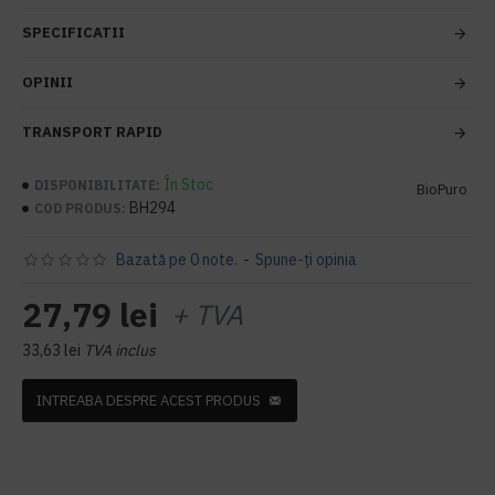
SPECIFICATII
OPINII
TRANSPORT RAPID
În Stoc
DISPONIBILITATE:
BioPuro
BH294
COD PRODUS:
Bazată pe 0 note.
-
Spune-ţi opinia
27,79 lei
+ TVA
33,63 lei
TVA inclus
INTREABA DESPRE ACEST PRODUS