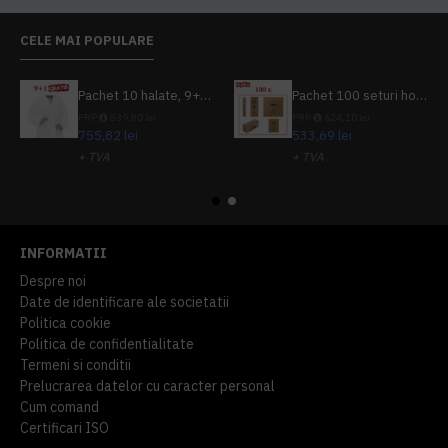
CELE MAI POPULARE
Pachet 10 halate, 9+1 gratuit
Pachet 100 seturi hoteliere, set dentar, set barbierit, casca de dus, pila unghii, set cusut
PRP
839,80 lei
PRP
624,10 lei
755,82 lei
533,69 lei
+ TVA
+ TVA
914,54 lei
TVA inclus
645,76 lei
TVA inclus
INFORMATII
Despre noi
Date de identificare ale societatii
Politica cookie
Politica de confidentialitate
Termeni si conditii
Prelucrarea datelor cu caracter personal
Cum comand
Certificari ISO