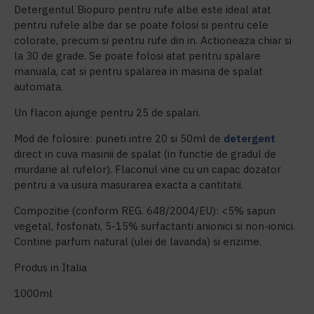
Detergentul Biopuro pentru rufe albe este ideal atat
pentru rufele albe dar se poate folosi si pentru cele
colorate, precum si pentru rufe din in. Actioneaza chiar si
la 30 de grade. Se poate folosi atat pentru spalare
manuala, cat si pentru spalarea in masina de spalat
automata.
Un flacon ajunge pentru 25 de spalari.
Mod de folosire: puneti intre 20 si 50ml de
detergent
direct in cuva masinii de spalat (in functie de gradul de
murdarie al rufelor). Flaconul vine cu un capac dozator
pentru a va usura masurarea exacta a cantitatii.
Compozitie (conform REG. 648/2004/EU): <5% sapun
vegetal, fosfonati, 5-15% surfactanti anionici si non-ionici.
Contine parfum natural (ulei de lavanda) si enzime.
Produs in Italia
1000ml