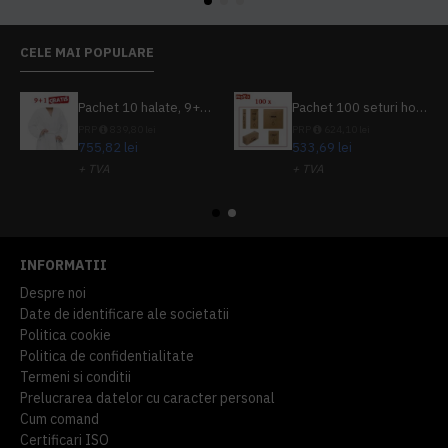
CELE MAI POPULARE
Pachet 10 halate, 9+1 gratuit
Pachet 100 seturi hoteliere, set dentar, set barbierit, casca de dus, pila unghii, set cusut
PRP
839,80 lei
PRP
624,10 lei
755,82 lei
533,69 lei
+ TVA
+ TVA
914,54 lei
TVA inclus
645,76 lei
TVA inclus
INFORMATII
Despre noi
Date de identificare ale societatii
Politica cookie
Politica de confidentialitate
Termeni si conditii
Prelucrarea datelor cu caracter personal
Cum comand
Certificari ISO