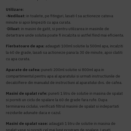
Utilizare:
-Nediluat:
in toalete, pe fitinguri, lasati-l sa actioneze cateva
minute si apoi limpeziti cu apa curata.
-
Diluat:
in masini de gatit, si pentru utilizarea in masinile de
detartrare unde solutia poate fi incalzita si astfel fiind mai eficienta.
Fierbatoare de apa:
adaugati 100ml solutie la 500ml apa, incalziti
la 60 de grade, lasati sa actioneze pana la 30 de minute, apoi clatiti
cu apa curata.
Aparate de cafea:
puneti 200ml solutie si 800ml apa in
compartimentul pentru apa al aparatului si urmati instructiunile de
decalcifiere din manualul de instructiuni al aparatului dvs. de cafea.
Masini de spalat rufe:
puneti 1 litru de solutie in masina de spalat
si porniti un ciclu de spalare la 60 de grade fara rufe. Dupa
terminarea ciclului, verificati filtrul masinii de spalat si indepartati
rezidurile adunate daca e cazul.
Masini de spalat vase:
adaugati 1 litru de solutie in masina de
spalat vase si porniti cel mai lung program de spalare. Lasati