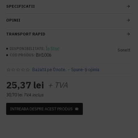
SPECIFICATII
OPINII
TRANSPORT RAPID
În Stoc
DISPONIBILITATE:
Sonett
BH1006
COD PRODUS:
Bazată pe 0 note.
-
Spune-ţi opinia
25,37 lei
+ TVA
30,70 lei
TVA inclus
INTREABA DESPRE ACEST PRODUS