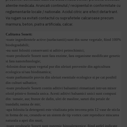
atentie medicala. Aruncati continutul / recipientul in conformitate cu
reglementarile locale / nationale. Acidul citric are efect detartrant.
Va rugam sa evitati contactul cu suprafetele calcaroase precum
marmura, beton, piatra artificiala, calcar.
Calitatea Sonett:
-
toate ingredientele active (surfactantii) sunt din surse vegetale, fiind 100%
biodegradabili;
-nu sunt folositi conservanti si aditivi petrochimici;
-toate produsele Sonett sunt fara enzime, fara organisme modificate genetic
si fara nanotehnologie;
-folosim doar sapun vegetal pur din uleiuri provenite din agricultura
ecologica si/sau biodinamica;
-toate parfumurile provin din uleiuri esentiale ecologice si pe cat posibil
din culturi salbatice;
-toate produsele Sonett contin aditivi balsamici ritmatizati intr-un mixer
oloid printr-o formula unica. Acesti aditivi balsamici unici sunt compusi
din: tamaie, aur, frunze de dafin, ulei de masline, saruri din petale de
trandafir, rasina de mir;
-apa folosita la detergenti este vitalizata prin trecerea prin 12 vase de sticla
in forma de ou, creandu-se un sistem de tip vortex care reproduce miscarea
naturala a apei din rauri;
-toate produsele Sonett sunt puternic hipoalergenice, fiind astfel indicate