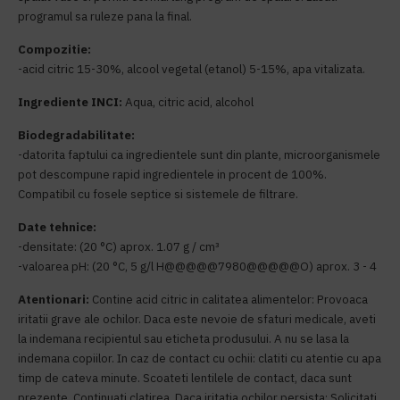
programul sa ruleze pana la final.
Compozitie:
-acid citric 15-30%, alcool vegetal (etanol) 5-15%, apa vitalizata.
Ingrediente INCI:
Aqua, citric acid, alcohol
Biodegradabilitate:
-datorita faptului ca ingredientele sunt din plante, microorganismele
pot descompune rapid ingredientele in procent de 100%.
Compatibil cu fosele septice si sistemele de filtrare.
Date tehnice:
-densitate: (20 °C) aprox. 1.07 g / cm³
-valoarea pH: (20 °C, 5 g/l H@@@@@7980@@@@@O) aprox. 3 - 4
Atentionari:
Contine acid citric in calitatea alimentelor: Provoaca
iritatii grave ale ochilor. Daca este nevoie de sfaturi medicale, aveti
la indemana recipientul sau eticheta produsului. A nu se lasa la
indemana copiilor. In caz de contact cu ochii: clatiti cu atentie cu apa
timp de cateva minute. Scoateti lentilele de contact, daca sunt
prezente. Continuati clatirea. Daca iritatia ochilor persista: Solicitati