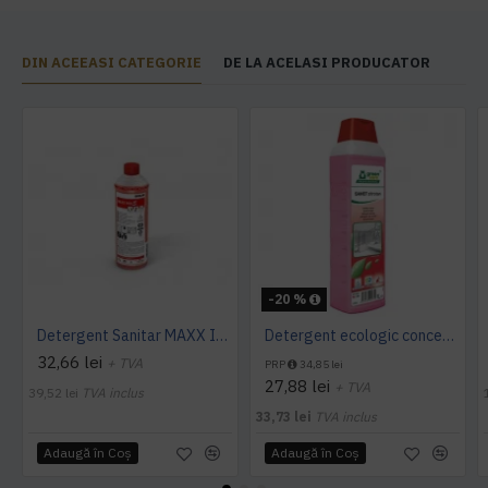
DIN ACEEASI CATEGORIE
DE LA ACELASI PRODUCATOR
-20 %
Detergent Sanitar MAXX INTO S 1L Ecolab
Detergent ecologic concentrat spatii sanitare SANET Zitrotan, 1L
32,66 lei
+ TVA
PRP
34,85 lei
27,88 lei
+ TVA
39,52 lei
TVA inclus
33,73 lei
TVA inclus
Adaugă în Coş
Adaugă în Coş