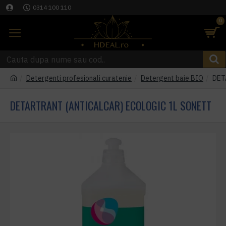
0314 100 110
0
Detergenti profesionali curatenie
Detergent baie BIO
DET
DETARTRANT (ANTICALCAR) ECOLOGIC 1L SONETT