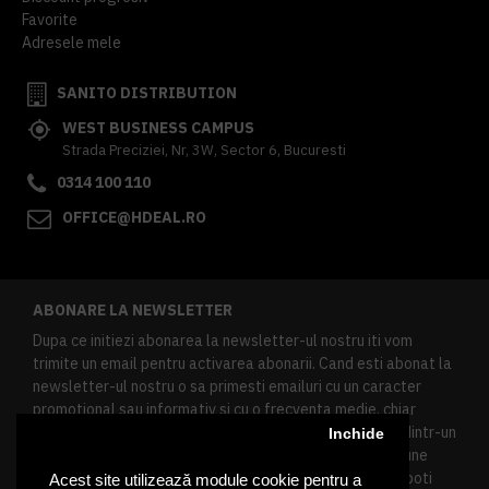
Favorite
Adresele mele
SANITO DISTRIBUTION
WEST BUSINESS CAMPUS
Strada Preciziei, Nr, 3W, Sector 6, Bucuresti
0314 100 110
OFFICE@HDEAL.RO
ABONARE LA NEWSLETTER
Dupa ce initiezi abonarea la newsletter-ul nostru iti vom
trimite un email pentru activarea abonarii. Cand esti abonat la
newsletter-ul nostru o sa primesti emailuri cu un caracter
promotional sau informativ si cu o frecventa medie, chiar
redusa. Daca doresti sa te dezabonezi poti urma linkul dintr-un
Inchide
newsletter primit, daca esti client inregistrat ai o sectiune
speciala in contul tau in acest scop, si de asemenea ne poti
Acest site utilizează module cookie pentru a