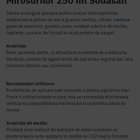
Mirosurilor 250 ml Sodasan
Solutia ecologica speciala pentru curatat multisuprafete,
indeparteaza petele de ulei si grasimi, machiaj, stilouri,
carioca
,
guma de mestecat, grasimi, rasini, reziduuri adezive din textile,
tapiterie, covoare. Nu folositi in cazul petelor de sange!
Avantaje:
Reda curatenia dorita, cu eficacitate excelenta de a indeparta
murdaria, continut de agenti activi de suprafata vegetal pur, fara
coloranti sintetici sau conservanti.
Recomandari utilizare:
Posibilitatile de aplicare sunt versatile si pentru suprafete mari.
Poate fi utilizat oriunde in casa, insa se recomanda intotdeauna
verificarea compatibilitatii materialului si rezistenta culorii de
textile.
Avantaje de mediu:
Produsul este realizat din extracte de uleiuri esentiale iar
producerea lui este realizata in conditii de CO2 neutru folosind