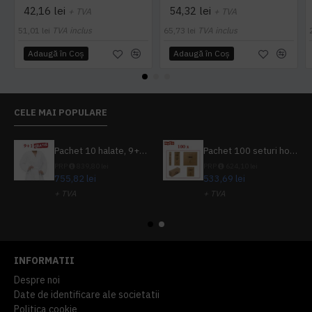
42,16 lei
54,32 lei
+ TVA
+ TVA
51,01 lei
TVA inclus
65,73 lei
TVA inclus
Adaugă în Coş
Adaugă în Coş
CELE MAI POPULARE
Pachet 10 halate, 9+1 gratuit
Pachet 100 seturi hoteliere, set dentar, set barbierit, casca de dus, pila unghii, set cusut
PRP
839,80 lei
PRP
624,10 lei
755,82 lei
533,69 lei
+ TVA
+ TVA
914,54 lei
TVA inclus
645,76 lei
TVA inclus
INFORMATII
Despre noi
Date de identificare ale societatii
Politica cookie