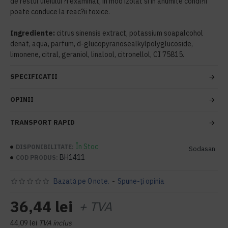
de restul uleiului ?i examinat, în mod izolat si în anumite condi?ii
poate conduce la reac?ii toxice.
Ingrediente:
citrus sinensis extract, potassium soapalcohol
denat, aqua, parfum, d-glucopyranosealkylpolyglucoside,
limonene, citral, geraniol, linalool, citronellol, CI 75815.
SPECIFICATII
OPINII
TRANSPORT RAPID
În Stoc
DISPONIBILITATE:
Sodasan
BH1411
COD PRODUS:
Bazată pe 0 note.
-
Spune-ţi opinia
36,44 lei
+ TVA
44,09 lei
TVA inclus