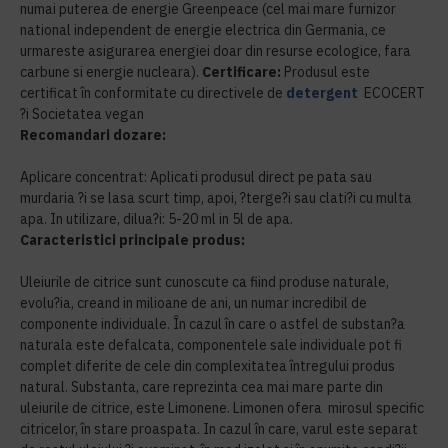
numai puterea de energie Greenpeace (cel mai mare furnizor
national independent de energie electrica din Germania, ce
urmareste asigurarea energiei doar din resurse ecologice, fara
carbune si energie nucleara).
Certificare:
Produsul este
certificat în conformitate cu directivele de
detergent
ECOCERT
?i Societatea vegan
Recomandari dozare:
Aplicare concentrat: Aplicati produsul direct pe pata sau
murdaria ?i se lasa scurt timp, apoi, ?terge?i sau clati?i cu multa
apa. In utilizare, dilua?i: 5-20 ml in 5l de apa.
Caracteristici principale produs:
Uleiurile de citrice sunt cunoscute ca fiind produse naturale,
evolu?ia, creand in milioane de ani, un numar incredibil de
componente individuale. În cazul în care o astfel de substan?a
naturala este defalcata, componentele sale individuale pot fi
complet diferite de cele din complexitatea întregului produs
natural. Substanta, care reprezinta cea mai mare parte din
uleiurile de citrice, este Limonene. Limonen ofera mirosul specific
citricelor, în stare proaspata. In cazul în care, varul este separat