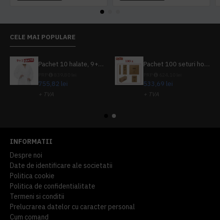
CELE MAI POPULARE
Pachet 10 halate, 9+1 gratuit
Pachet 100 seturi hoteliere, set dentar, set barbierit, casca de dus, pila unghii, set cusut
PRP
839,80 lei
PRP
624,10 lei
755,82 lei
533,69 lei
+ TVA
+ TVA
914,54 lei
TVA inclus
645,76 lei
TVA inclus
INFORMATII
Despre noi
Date de identificare ale societatii
Politica cookie
Politica de confidentialitate
Termeni si conditii
Prelucrarea datelor cu caracter personal
Cum comand