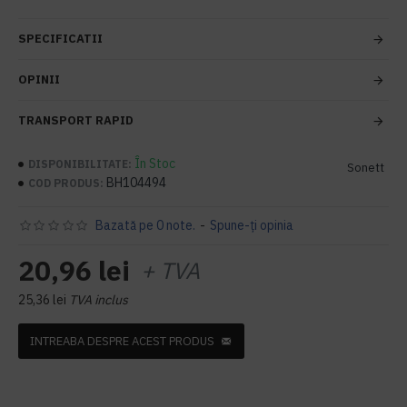
SPECIFICATII
OPINII
TRANSPORT RAPID
În Stoc
DISPONIBILITATE:
Sonett
BH104494
COD PRODUS:
Bazată pe 0 note.
-
Spune-ţi opinia
20,96 lei
+ TVA
25,36 lei
TVA inclus
INTREABA DESPRE ACEST PRODUS