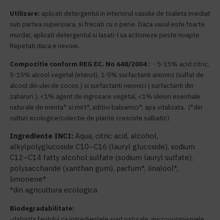
Utilizare:
aplicati detergentul in interiorul vasului de toaleta imediat
sub partea superioara, si frecati cu o perie. Daca vasul este foarte
murdar, aplicati detergentul si lasati-l sa actioneze peste noapte.
Repetati daca e nevoie.
Compozitie conform REG EC. No 648/2004 :
- 5-15% acid citric,
5-15% alcool vegetal (etanol), 1-5% surfactanti anionici (sulfat de
alcool din ulei de cocos ) si surfactanti neionici ( surfactanti din
zaharuri ), <1% agent de ingrosare vegetal, <1% uleiuri esentiale
naturale de menta* si mirt*, aditivi balsamici*, apa vitalizata. (*din
culturi ecologice/colectie de plante crescute salbatic)
Ingrediente INCI:
Aqua, citric acid, alcohol,
alkylpolyglucoside C10–C16 (lauryl glucoside), sodium
C12–C14 fatty alcohol sulfate (sodium lauryl sulfate),
polysaccharide (xanthan gum), parfum*, linalool*,
limonene*
*din agricultura ecologica
Biodegradabilitate:
-datorita faptului ca ingredientele sunt naturale, microorganismele