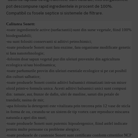
pot descompune rapid ingredientele in procent de 100%.
Compatibil cu fosele septice si sistemele de filtrare.
Calitatea Sonett:
-
toate ingredientele active (surfactantii) sunt din surse vegetale, fiind 100%
biodegradabili;
-nu sunt folositi conservanti si aditivi petrochimici;
-toate produsele Sonett sunt fara enzime, fara organisme modificate genetic
si fara nanotehnologie;
-folosim doar sapun vegetal pur din uleiuri provenite din agricultura
ecologica si/sau biodinamica;
-toate parfumurile provin din uleiuri esentiale ecologice si pe cat posibil
din culturi salbatice;
-toate produsele Sonett contin aditivi balsamici ritmatizati intr-un mixer
oloid printr-o formula unica. Acesti aditivi balsamici unici sunt compusi
din: tamaie, aur, frunze de dafin, ulei de masline, saruri din petale de
trandafir, rasina de mir;
-apa folosita la detergenti este vitalizata prin trecerea prin 12 vase de sticla
in forma de ou, creandu-se un sistem de tip vortex care reproduce miscarea
naturala a apei din rauri;
-toate produsele Sonett sunt puternic hipoalergenice, fiind astfel indicate
pentru multe persoane cu probleme alergice;
-toate produsele de curatenie Sonett sunt certificate conform criteriilor NCP