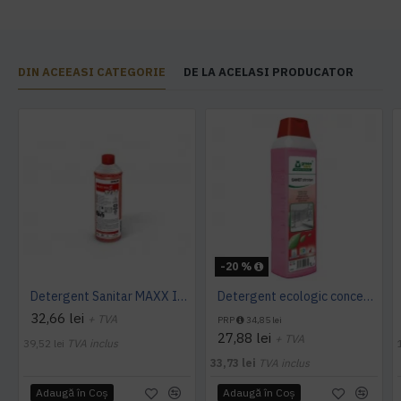
DIN ACEEASI CATEGORIE
DE LA ACELASI PRODUCATOR
-20 %
Detergent Sanitar MAXX INTO S 1L Ecolab
Detergent ecologic concentrat spatii sanitare SANET Zitrotan, 1L
32,66 lei
+ TVA
PRP
34,85 lei
27,88 lei
+ TVA
39,52 lei
TVA inclus
33,73 lei
TVA inclus
Adaugă în Coş
Adaugă în Coş