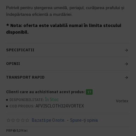
Potrivit pentru ștergerea umedă, periajul, curățarea prafului și
îndepărtarea eficientă a murdăriei.
* Nota: oferta este valabilă numai în limita stocului
disponibil.
SPECIFICATII
OPINII
TRANSPORT RAPID
Clienti care au achizitionat acest produs:
17
În Stoc
DISPONIBILITATE:
Vortex
AFVISCLOTH324VORTEX
COD PRODUS:
Bazată pe 0 note.
-
Spune-ţi opinia
PRP
5,39 lei