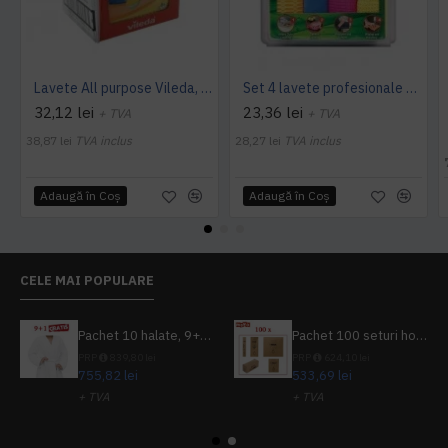
Lavete All purpose Vileda, 38 x 40 cm, 10 buc. / pachet
Set 4 lavete profesionale din microfibre Sano Sushi
32,12 lei
23,36 lei
+ TVA
+ TVA
38,87 lei
TVA inclus
28,27 lei
TVA inclus
Adaugă în Coş
Adaugă în Coş
CELE MAI POPULARE
Pachet 10 halate, 9+1 gratuit
Pachet 100 seturi hoteliere, set dentar, set barbierit, casca de dus, pila unghii, set cusut
PRP
839,80 lei
PRP
624,10 lei
755,82 lei
533,69 lei
+ TVA
+ TVA
914,54 lei
TVA inclus
645,76 lei
TVA inclus