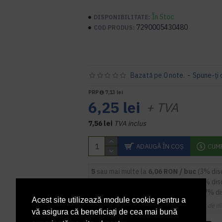
În Stoc
DISPONIBILITATE:
7290005430480
COD PRODUS:
Bazată pe 0 note.
-
Spune-ţi 
PRP
7,13 lei
6,25 lei
+ TVA
7,56 lei
TVA inclus
ADAUGĂ ÎN COŞ
CUM
5
sau mai multe la
6,06 RON / buc
(3% dis
9
sau mai multe la
5,94 RON / buc
(5% dis
14
sau mai multe la
5,81 RON / buc
(7% d
Acest site utilizează module cookie pentru a
Cupoanele de di
vă asigura că beneficiați de cea mai bună