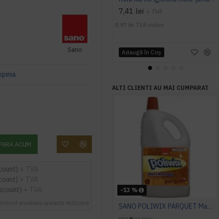
7,41 lei
+ TVA
8,97 lei
TVA inclus
Sano
Adaugă în Coş
opinia
ALTI CLIENTI AU MAI CUMPARAT
PARA ACUM
count)
+ TVA
count)
+ TVA
iscount)
+ TVA
-13 %
scount anuleaza aceasta reducere
SANO POLIWIX PARQUET Manual, 2l, detergent parchet