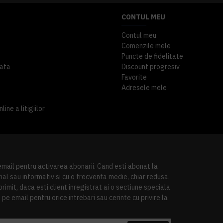
CONTUL MEU
Contul meu
Comenzile mele
Puncte de fidelitate
ata
Discount progresiv
Favorite
Adresele mele
ine a litigiilor
 email pentru activarea abonarii. Cand esti abonat la
al sau informativ si cu o frecventa medie, chiar redusa.
imit, daca esti client inregistrat ai o sectiune speciala
pe email pentru orice intrebari sau cerinte cu privire la