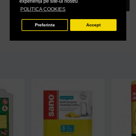
experiență pe site-ul nostru
INTREABA DESPRE ACEST PRODUS
POLITICA COOKIES
Preferinte
Accept