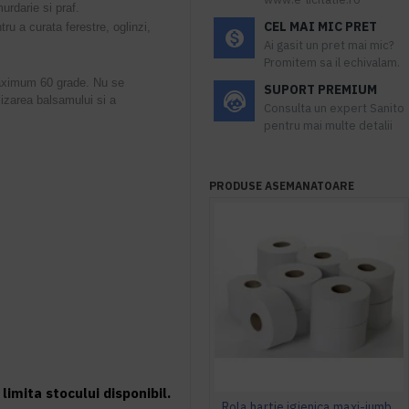
urdarie si praf.
CEL MAI MIC PRET
ru a curata ferestre, oglinzi,
Ai gasit un pret mai mic?
Promitem sa il echivalam.
maximum 60 grade. Nu se
SUPORT PREMIUM
izarea balsamului si a
Consulta un expert Sanito
pentru mai multe detalii
PRODUSE ASEMANATOARE
limita stocului disponibil.
Rola hartie igienica maxi-jumbo, extra alba, in 2 straturi, Maxi Jumbo, AQAS, 150 m