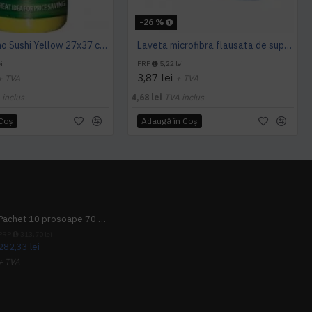
-26 %
Lavete Sano Sushi Yellow 27x37 cm, 40 buc. / pachet
Laveta microfibra flausata de suprafete 40x40cm, PRIMA
i
PRP
5,22 lei
3,87 lei
+ TVA
+ TVA
 inclus
4,68 lei
TVA inclus
 Coş
Adaugă în Coş
Pachet 10 prosoape 70 x 140cm 9 + 1 gratuit
PRP
313,70 lei
282,33 lei
+ TVA
341,62 lei
TVA inclus