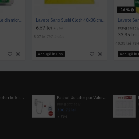
-16 %
Set 4 lavete profesionale din microfibre Sano Sushi
Lavete Sano Sushi Cloth 40x38 cm, 3 buc. / pachet
6,67 lei
+ TVA
PRP
39,80 le
33,35 lei
8,07 lei
TVA inclus
40,35 lei
TVA
Adaugă în Coş
Adaugă în
Pachet 100 seturi hoteliere, set dentar, set barbierit, casca de dus, pila unghii, set cusut
Pachet Uscator par Valera Action Super Plus + GRATUIT Sampon si gel de dus Tork
i
PRP
377,99 lei
300,72 lei
+ TVA
A inclus
363,87 lei
TVA inclus