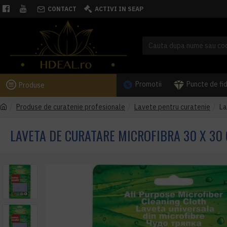
CONTACT
ACTIVI IN SEAP
Promotii
Puncte de fi
Produse
Produse de curatenie profesionale
Lavete pentru curatenie
La
LAVETA DE CURATARE MICROFIBRA 30 X 30 