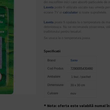
din microfibre mici care absorb particulele de m
Laveta
poate fi utilizata uscata sau umeda pent
ecrane TV si
calculator
si toate suprafetele.
Laveta
poate fi spalata la o temperatura de 
deterioreaza. Nu se recomanda stoarcerea, util
inalbitorului pentru tesaturi.
Se usuca la o temperatura joasa.
Specificatii
Brand
Sano
Cod Produs
7290005430480
Ambalare
1 buc. / pachet
Dimensiune
30 x 30 cm
Culoare
mov
* Nota: oferta este valabilă numai în 