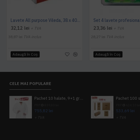
Lavete All purpose Vileda, 38 x 40 cm, 10 buc. / pachet
32,12 lei
23,36 lei
+ TVA
+ TVA
38,87 lei
TVA inclus
28,27 lei
TVA inclus
Adaugă în Coş
Adaugă în Coş
CELE MAI POPULARE
Pachet 10 halate, 9+1 gratuit
PRP
839,80 lei
PRP
624,10 le
755,82 lei
533,69 lei
+ TVA
+ TVA
914,54 lei
TVA inclus
645,76 lei
TV