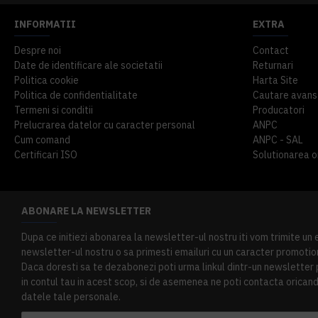
INFORMATII
EXTRA
Despre noi
Contact
Date de identificare ale societatii
Returnari
Politica cookie
Harta Site
Politica de confidentialitate
Cautare avans
Termeni si conditii
Producatori
Prelucrarea datelor cu caracter personal
ANPC
Cum comand
ANPC - SAL
Certificari ISO
Solutionarea onl
ABONARE LA NEWSLETTER
Dupa ce initiezi abonarea la newsletter-ul nostru iti vom trimite un
newsletter-ul nostru o sa primesti emailuri cu un caracter promotion
Daca doresti sa te dezabonezi poti urma linkul dintr-un newsletter pr
in contul tau in acest scop, si de asemenea ne poti contacta oricand 
datele tale personale.