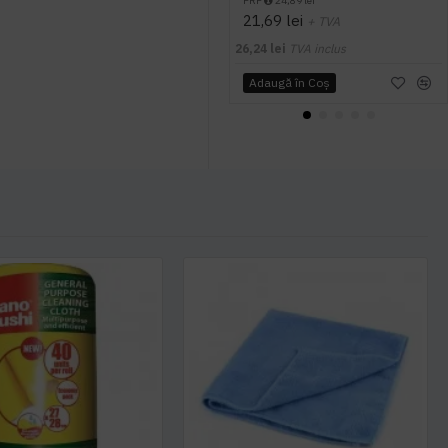
PRP
24,89 lei
21,69 lei
+ TVA
26,24 lei
TVA inclus
Adaugă în Coş