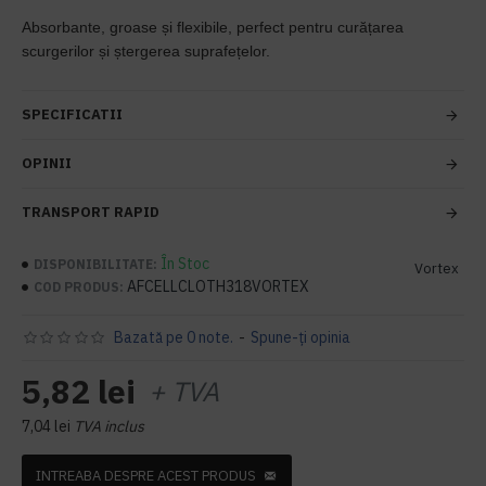
Absorbante, groase și flexibile, perfect pentru curățarea
scurgerilor și ștergerea suprafețelor.
SPECIFICATII
OPINII
TRANSPORT RAPID
În Stoc
DISPONIBILITATE:
Vortex
AFCELLCLOTH318VORTEX
COD PRODUS:
Bazată pe 0 note.
-
Spune-ţi opinia
5,82 lei
+ TVA
7,04 lei
TVA inclus
INTREABA DESPRE ACEST PRODUS