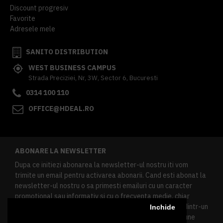
Discount progresiv
Favorite
Adresele mele
SANITO DISTRIBUTION
WEST BUSINESS CAMPUS
Strada Preciziei, Nr, 3W, Sector 6, Bucuresti
0314 100 110
OFFICE@HDEAL.RO
ABONARE LA NEWSLETTER
Dupa ce initiezi abonarea la newsletter-ul nostru iti vom
trimite un email pentru activarea abonarii. Cand esti abonat la
newsletter-ul nostru o sa primesti emailuri cu un caracter
promotional sau informativ si cu o frecventa medie, chiar
redusa. Daca doresti sa te dezabonezi poti urma linkul dintr-un
Inchide
newsletter primit, daca esti client inregistrat ai o sectiune