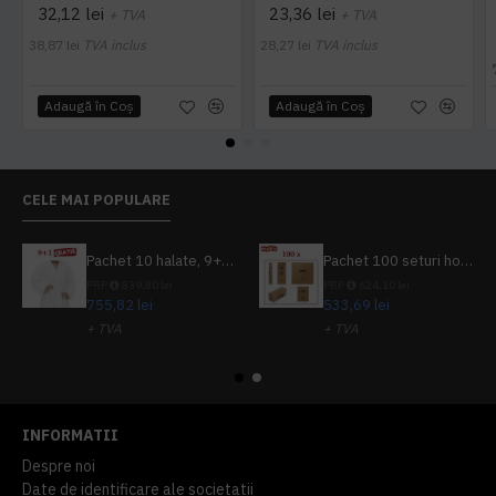
32,12 lei
23,36 lei
+ TVA
+ TVA
38,87 lei
TVA inclus
28,27 lei
TVA inclus
Adaugă în Coş
Adaugă în Coş
CELE MAI POPULARE
Pachet 10 halate, 9+1 gratuit
Pachet 100 seturi hoteliere, set dentar, set barbierit, casca de dus, pila unghii, set cusut
PRP
839,80 lei
PRP
624,10 lei
755,82 lei
533,69 lei
+ TVA
+ TVA
914,54 lei
TVA inclus
645,76 lei
TVA inclus
INFORMATII
Despre noi
Date de identificare ale societatii