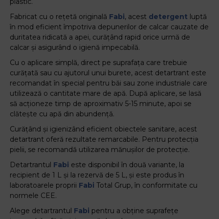
plastic.
Fabricat cu o rețetă originală
Fabi
, acest
detergent
luptă
în mod eficient împotriva depunerilor de calcar cauzate de
duritatea ridicată a apei, curățând rapid orice urmă de
calcar și asigurând o igienă impecabilă.
Cu o aplicare simplă, direct pe suprafața care trebuie
curățată sau cu ajutorul unui burete, acest detartrant este
recomandat în special pentru băi sau zone industriale care
utilizează o cantitate mare de apă. După aplicare, se lasă
să acționeze timp de aproximativ 5-15 minute, apoi se
clătește cu apă din abundență.
Curățând și igienizând eficient obiectele sanitare, acest
detartrant oferă rezultate remarcabile. Pentru protecția
pielii, se recomandă utilizarea mănușilor de protecție.
Detartrantul
Fabi
este disponibil în două variante, la
recipient de 1 L și la rezervă de 5 L, și este produs în
laboratoarele proprii
Fabi
Total Grup, în conformitate cu
normele CEE.
Alege detartrantul
Fabi
pentru a obține suprafețe