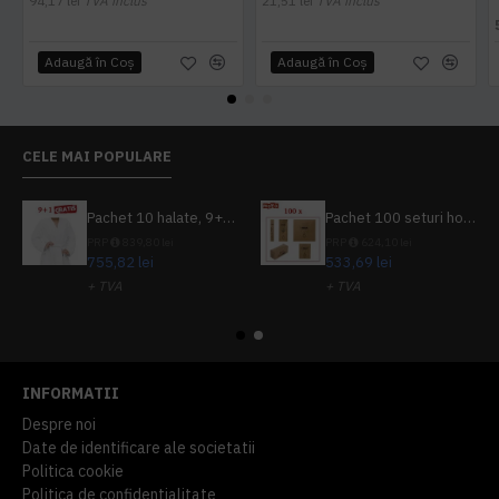
94,17 lei
TVA inclus
21,51 lei
TVA inclus
Adaugă în Coş
Adaugă în Coş
CELE MAI POPULARE
Pachet 10 halate, 9+1 gratuit
Pachet 100 seturi hoteliere, set dentar, set barbierit, casca de dus, pila unghii, set cusut
PRP
839,80 lei
PRP
624,10 lei
755,82 lei
533,69 lei
+ TVA
+ TVA
914,54 lei
TVA inclus
645,76 lei
TVA inclus
INFORMATII
Despre noi
Date de identificare ale societatii
Politica cookie
Politica de confidentialitate