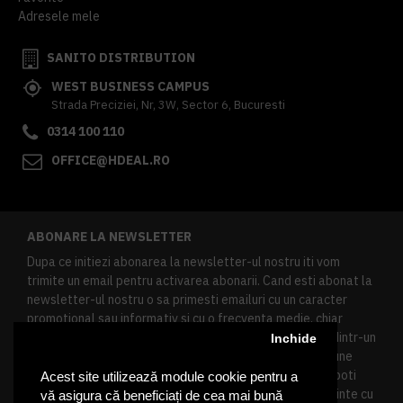
Adresele mele
SANITO DISTRIBUTION
WEST BUSINESS CAMPUS
Strada Preciziei, Nr, 3W, Sector 6, Bucuresti
0314 100 110
OFFICE@HDEAL.RO
ABONARE LA NEWSLETTER
Dupa ce initiezi abonarea la newsletter-ul nostru iti vom
trimite un email pentru activarea abonarii. Cand esti abonat la
newsletter-ul nostru o sa primesti emailuri cu un caracter
promotional sau informativ si cu o frecventa medie, chiar
redusa. Daca doresti sa te dezabonezi poti urma linkul dintr-un
Inchide
newsletter primit, daca esti client inregistrat ai o sectiune
speciala in contul tau in acest scop, si de asemenea ne poti
Acest site utilizează module cookie pentru a
contacta oricand pe email pentru orice intrebari sau cerinte cu
vă asigura că beneficiați de cea mai bună