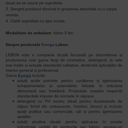
lasati sa se usuce pe suprafata.
3. Stergeti produsul dizolvat in grasimea absorbita cu o carpa
umeda.
4. Clatiti suprafata cu apa curata.
Modalitate de ambalare
: bidon 5 litri.
Despre produsele
Konga
Lebon
LEBON este o companie locală focusată pe dezvoltarea și
producerea unei game largi de cosmetice, detergenți, la cele
mai înalte și actuale standarde calitative, destinată aplicațiilor de
interes general și profesional.
Gama
Konga
include:
soluții acide potrivite pentru curățarea și igienizarea
echipamentelor și ustensilelor folosite în industria
alimentară sau hotelieră. Produsele noastre respectă
standardele impuse de normele în vigoare.
detergenți cu PH neutru ideali pentru dozatoarele de
săpun lichid din restaurante, hoteluri, birouri și inclusiv
spații publice sau comerciale, cât și pentru igienizarea
spațiilor.
soluții alcaline ideale pentru aplicarea în zonele
industriale, unități de producție sau fabrici, service-uri