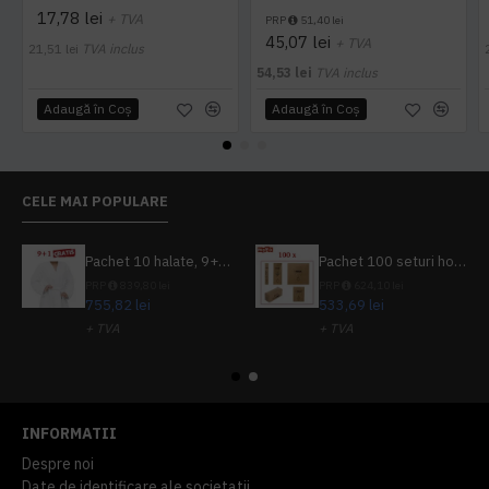
17,78 lei
+ TVA
PRP
51,40 lei
45,07 lei
+ TVA
21,51 lei
TVA inclus
54,53 lei
TVA inclus
Adaugă în Coş
Adaugă în Coş
CELE MAI POPULARE
Pachet 10 halate, 9+1 gratuit
Pachet 100 seturi hoteliere, set dentar, set barbierit, casca de dus, pila unghii, set cusut
PRP
839,80 lei
PRP
624,10 lei
755,82 lei
533,69 lei
+ TVA
+ TVA
914,54 lei
TVA inclus
645,76 lei
TVA inclus
INFORMATII
Despre noi
Date de identificare ale societatii