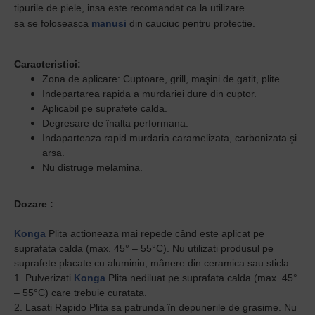
tipurile de piele, insa este recomandat ca la utilizare
sa se foloseasca
manusi
din cauciuc pentru protectie.
Caracteristici:
Zona de aplicare: Cuptoare, grill, maşini de gatit, plite.
Indepartarea rapida a murdariei dure din cuptor.
Aplicabil pe suprafete calda.
Degresare de înalta performana.
Indaparteaza rapid murdaria caramelizata, carbonizata şi
arsa.
Nu distruge melamina.
Dozare :
Konga
Plita actioneaza mai repede când este aplicat pe
suprafata calda (max. 45° – 55°C). Nu utilizati produsul pe
suprafete placate cu aluminiu, mânere din ceramica sau sticla.
1. Pulverizati
Konga
Plita nediluat pe suprafata calda (max. 45°
– 55°C) care trebuie curatata.
2. Lasati Rapido Plita sa patrunda în depunerile de grasime. Nu