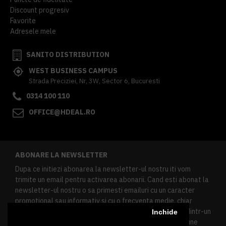
Discount progresiv
Favorite
Adresele mele
SANITO DISTRIBUTION
WEST BUSINESS CAMPUS
Strada Preciziei, Nr, 3W, Sector 6, Bucuresti
0314 100 110
OFFICE@HDEAL.RO
ABONARE LA NEWSLETTER
Dupa ce initiezi abonarea la newsletter-ul nostru iti vom
trimite un email pentru activarea abonarii. Cand esti abonat la
newsletter-ul nostru o sa primesti emailuri cu un caracter
promotional sau informativ si cu o frecventa medie, chiar
redusa. Daca doresti sa te dezabonezi poti urma linkul dintr-un
Inchide
newsletter primit, daca esti client inregistrat ai o sectiune