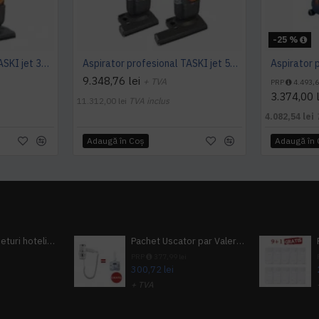
-25 %
Aspirator profesional TASKI jet 38 Euro, 900 W, TASKI
Aspirator profesional TASKI jet 50 Euro, 920 W, TASKI
9.348,76 lei
+ TVA
PRP
4.493,6
3.374,00 l
11.312,00 lei
TVA inclus
4.082,54 lei
Adaugă în Coş
Adaugă în
Pachet 100 seturi hoteliere, set dentar, set barbierit, casca de dus, pila unghii, set cusut
Pachet Uscator par Valera Action Super Plus + GRATUIT Sampon si gel de dus Tork
i
PRP
377,99 lei
300,72 lei
+ TVA
A inclus
363,87 lei
TVA inclus