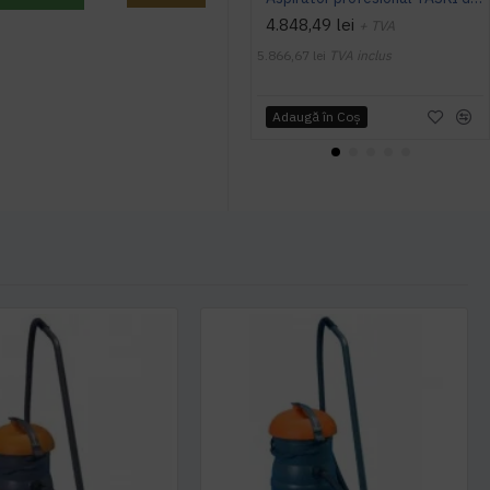
4.848,49 lei
+ TVA
5.866,67 lei
TVA inclus
Adaugă în Coş