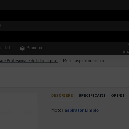
delitate
Brand-uri
031
are Profesionale de lichid si praf
Motor aspirator Limpio
DESCRIERE
SPECIFICATII
OPINII
Motor
aspirator
Limpio