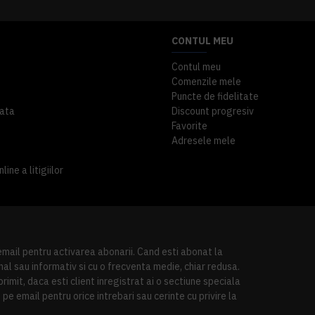
CONTUL MEU
Contul meu
Comenzile mele
Puncte de fidelitate
ata
Discount progresiv
Favorite
Adresele mele
ine a litigiilor
 email pentru activarea abonarii. Cand esti abonat la
al sau informativ si cu o frecventa medie, chiar redusa.
imit, daca esti client inregistrat ai o sectiune speciala
pe email pentru orice intrebari sau cerinte cu privire la