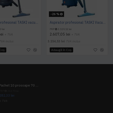
-26 %
Aspirator profesional TASKI vacumat 12, 1000 W, TASKI
Aspirator profesional TASKI Vacumat 22, 1000 W, TASKI
3 lei
PRP
3.519,52 lei
ei
2.607,05 lei
+ TVA
+ TVA
TVA inclus
3.154,53 lei
TVA inclus
 Coş
Adaugă în Coş
Pachet 10 prosoape 70 x 140cm 9 + 1 gratuit
PRP
313,70 lei
282,33 lei
+ TVA
341,62 lei
TVA inclus