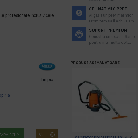
CEL MAI MIC PRET
e profesionale inclusiv cele
Ai gasit un pret mai mic?
Promitem sa il echivalam.
SUPORT PREMIUM
Consulta un expert Sanito
pentru mai multe detalii
PRODUSE ASEMANATOARE
Limpio
opinia
PARA ACUM
Aspirator profesional TASKI dorsalino EURO, 900 W, TASKI