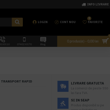
INFO LIVRARE
0
LOGIN
CONT NOU
FAVORITE
0 produs(e) - 0,00 lei
4100110
0740230170
Blog
TRANSPORT RAPID
LIVRARE GRATUITA
La comenzi de peste 550
lei fara TVA.
SI IN SEAP
Produs disponibil si pe
www.e-licitatie.ro