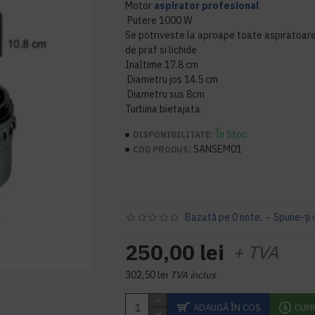
Motor
aspirator profesional
Putere 1000 W
Se potriveste la aproape toate aspiratoarel
de praf si lichide
Inaltime 17.8 cm
Diametru jos 14.5 cm
Diametru sus 8cm
Turbina bietajata
În Stoc
DISPONIBILITATE:
SANSEM01
COD PRODUS:
Bazată pe 0 note.
-
Spune-ţi 
250,00 lei
+ TVA
302,50 lei
TVA inclus
ADAUGĂ ÎN COŞ
CUM