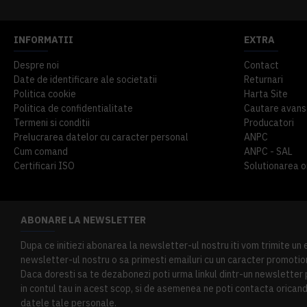
INFORMATII
EXTRA
Despre noi
Contact
Date de identificare ale societatii
Returnari
Politica cookie
Harta Site
Politica de confidentialitate
Cautare avans
Termeni si conditii
Producatori
Prelucrarea datelor cu caracter personal
ANPC
Cum comand
ANPC - SAL
Certificari ISO
Solutionarea onl
ABONARE LA NEWSLETTER
Dupa ce initiezi abonarea la newsletter-ul nostru iti vom trimite un
newsletter-ul nostru o sa primesti emailuri cu un caracter promotion
Daca doresti sa te dezabonezi poti urma linkul dintr-un newsletter pr
in contul tau in acest scop, si de asemenea ne poti contacta oricand 
datele tale personale.