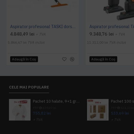
Aspirator profesional TASKI dorsalino EURO, 900 W, TASKI
4.848,49 lei
9.348,76 lei
+ TVA
+ TVA
5.866,67 lei
TVA inclus
11.312,00 lei
TVA inclus
Adaugă în Coş
Adaugă în Coş
CELE MAI POPULARE
Pachet 10 halate, 9+1 gratuit
PRP
839,80 lei
PRP
624,10 le
755,82 lei
533,69 lei
+ TVA
+ TVA
914,54 lei
TVA inclus
645,76 lei
TV