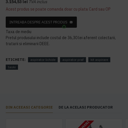
3.154,53 lei
TVA inclus
Acest produs se poate comanda doar cu plata Card sau OP
INTREABA DESPRE ACEST PRODUS
Taxa de mediu
Pretul produsului include costul de 36,30 lei aferent colectarii,
tratarii si eliminarii DEEE.
ETICHETE:
aspirator lichide
aspirator praf
kit aspirare
taski
DIN ACEEASI CATEGORIE
DE LA ACELASI PRODUCATOR