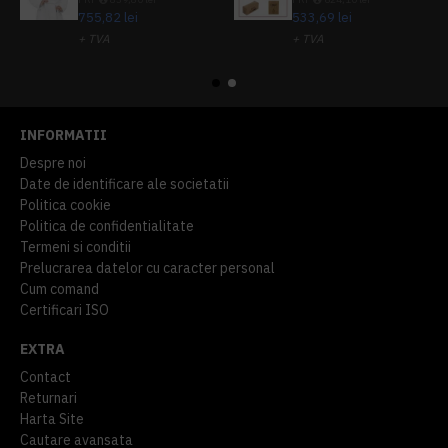
755,82 lei
533,69 lei
+ TVA
+ TVA
914,54 lei
TVA inclus
645,76 lei
TVA inclus
INFORMATII
Despre noi
Date de identificare ale societatii
Politica cookie
Politica de confidentialitate
Termeni si conditii
Prelucrarea datelor cu caracter personal
Cum comand
Certificari ISO
EXTRA
Contact
Returnari
Harta Site
Cautare avansata