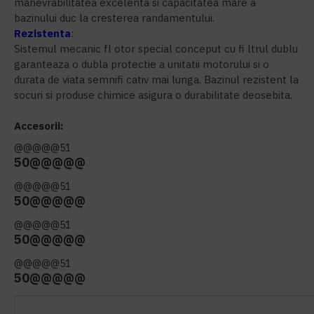
manevrabilitatea excelenta si capacitatea mare a
bazinului duc la cresterea randamentului.
Rezistenta
:
Sistemul mecanic fl otor special conceput cu fi ltrul dublu
garanteaza o dubla protectie a unitatii motorului si o
durata de viata semnifi cativ mai lunga. Bazinul rezistent la
socuri si produse chimice asigura o durabilitate deosebita.
Accesorii:
@@@@@51
50@@@@@
@@@@@51
50@@@@@
@@@@@51
50@@@@@
@@@@@51
50@@@@@