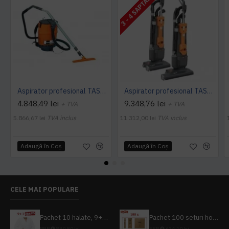
3 - 4 SAPTAMANI
Aspirator profesional TASKI dorsalino EURO, 900 W, TASKI
Aspirator profesional TASKI jet 38 Euro, 900 W, TASKI
4.848,49 lei
9.348,76 lei
+ TVA
+ TVA
5.866,67 lei
TVA inclus
11.312,00 lei
TVA inclus
Adaugă în Coş
Adaugă în Coş
CELE MAI POPULARE
Pachet 10 halate, 9+1 gratuit
Pachet 100 seturi hoteliere, set dentar, set barbierit, casca de dus, pila unghii, set cusut
PRP
839,80 lei
PRP
624,10 lei