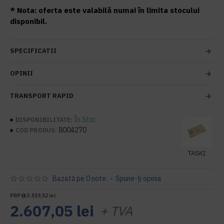
* Nota: oferta este valabilă numai în limita stocului
disponibil.
SPECIFICATII
OPINII
TRANSPORT RAPID
În Stoc
DISPONIBILITATE:
8004270
COD PRODUS:
TASKI
Bazată pe 0 note.
-
Spune-ţi opinia
PRP
3.519,52 lei
2.607,05 lei
+ TVA