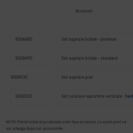
Accesorii
8504480
Set aspirare lichide - premium
8504490
Set aspirare lichide - standard
8504930
Set aspirare praf
8504530
Set curatare suprafete verticale -
Tas
NOTA: Pretul initial al produsului este fara accesorii. La acest pre
t se
vor adauga dupa caz accesoriile.