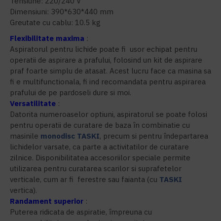
Tensiune: 220/240 V
Dimensiuni: 390*630*440 mm
Greutate cu cablu: 10.5 kg
Flexibilitate maxima
:
Aspiratorul pentru lichide poate fi usor echipat pentru
operatii de aspirare a prafului, folosind un kit de aspirare
praf foarte simplu de atasat. Acest lucru face ca masina sa
fi e multifunctionala, fi ind recomandata pentru aspirarea
prafului de pe pardoseli dure si moi.
Versatilitate
:
Datorita numeroaselor optiuni, aspiratorul se poate folosi
pentru operatii de curatare de baza în combinatie cu
masinile
monodisc
TASKI
, precum si pentru îndepartarea
lichidelor varsate, ca parte a activitatilor de curatare
zilnice. Disponibilitatea accesoriilor speciale permite
utilizarea pentru curatarea scarilor si suprafetelor
verticale, cum ar fi ferestre sau faianta (cu
TASKI
vertica).
Randament superior
:
Puterea ridicata de aspiratie, împreuna cu