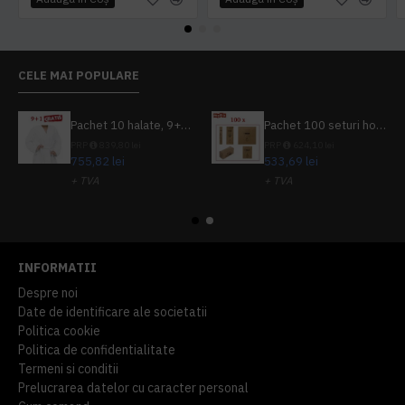
CELE MAI POPULARE
Pachet 10 halate, 9+1 gratuit
Pachet 100 seturi hoteliere, set dentar, set barbierit, casca de dus, pila unghii, set cusut
PRP
839,80 lei
PRP
624,10 lei
755,82 lei
533,69 lei
+ TVA
+ TVA
914,54 lei
TVA inclus
645,76 lei
TVA inclus
INFORMATII
Despre noi
Date de identificare ale societatii
Politica cookie
Politica de confidentialitate
Termeni si conditii
Prelucrarea datelor cu caracter personal