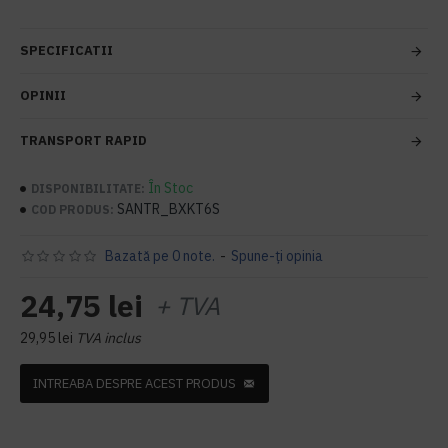
SPECIFICATII
OPINII
TRANSPORT RAPID
În Stoc
DISPONIBILITATE:
SANTR_BXKT6S
COD PRODUS:
Bazată pe 0 note.
-
Spune-ţi opinia
24,75 lei
+ TVA
29,95 lei
TVA inclus
INTREABA DESPRE ACEST PRODUS