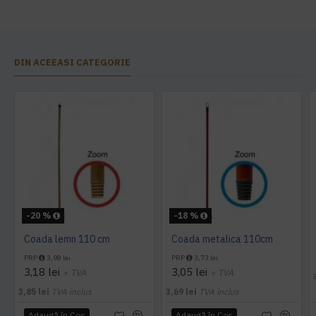
DIN ACEEASI CATEGORIE
-20 %
-18 %
Coada lemn 110 cm
Coada metalica 110cm
PRP
3,98 lei
PRP
3,73 lei
3,18 lei
3,05 lei
+ TVA
+ TVA
3,85 lei
TVA inclus
3,69 lei
TVA inclus
Adaugă în Coş
Adaugă în Coş