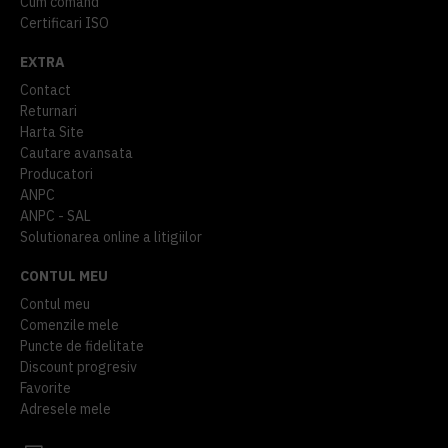
Cum comand
Certificari ISO
EXTRA
Contact
Returnari
Harta Site
Cautare avansata
Producatori
ANPC
ANPC - SAL
Solutionarea online a litigiilor
CONTUL MEU
Contul meu
Comenzile mele
Puncte de fidelitate
Discount progresiv
Favorite
Adresele mele