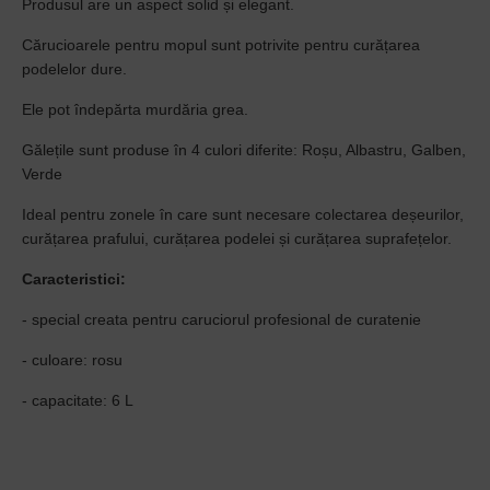
Produsul are un aspect solid și elegant.
Cărucioarele pentru mopul sunt potrivite pentru curățarea
podelelor dure.
Ele pot îndepărta murdăria grea.
Gălețile sunt produse în 4 culori diferite: Roșu, Albastru, Galben,
Verde
Ideal pentru zonele în care sunt necesare colectarea deșeurilor,
curățarea prafului, curățarea podelei și curățarea suprafețelor.
Caracteristici:
- special creata pentru caruciorul profesional de curatenie
- culoare: rosu
- capacitate: 6 L