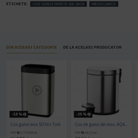
ETICHETE:
COS GUNOI PERETE 40L INOX
MEDICLINICS
DIN ACEEASI CATEGORIE
DE LA ACELASI PRODUCATOR
-18 %
-25 %
Cos gunoi inox 50 litri Tork
Cos de gunoi din inox, AQAS 5L
PRP
1.175,88 lei
PRP
44,25 lei