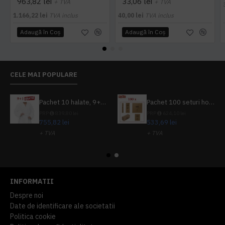
963,82 lei
33,06 lei
+ TVA
+ TVA
1.166,22 lei
TVA inclus
40,00 lei
TVA inclus
Adaugă în Coş
Adaugă în Coş
CELE MAI POPULARE
Pachet 10 halate, 9+1 gratuit
Pachet 100 seturi hoteliere, set dentar, set barbierit, casca de dus, pila unghii, set cusut
PRP
839,80 lei
PRP
624,10 lei
755,82 lei
533,69 lei
+ TVA
+ TVA
914,54 lei
TVA inclus
645,76 lei
TVA inclus
INFORMATII
Despre noi
Date de identificare ale societatii
Politica cookie