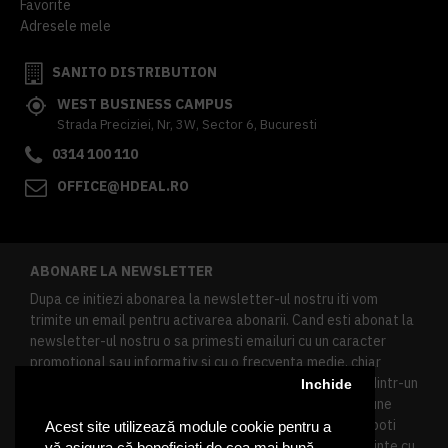
Favorite
Adresele mele
SANITO DISTRIBUTION
WEST BUSINESS CAMPUS
Strada Preciziei, Nr, 3W, Sector 6, Bucuresti
0314 100 110
OFFICE@HDEAL.RO
ABONARE LA NEWSLETTER
Dupa ce initiezi abonarea la newsletter-ul nostru iti vom
trimite un email pentru activarea abonarii. Cand esti abonat la
newsletter-ul nostru o sa primesti emailuri cu un caracter
promotional sau informativ si cu o frecventa medie, chiar
redusa. Daca doresti sa te dezabonezi poti urma linkul dintr-un
Inchide
newsletter primit, daca esti client inregistrat ai o sectiune
speciala in contul tau in acest scop, si de asemenea ne poti
Acest site utilizează module cookie pentru a
contacta oricand pe email pentru orice intrebari sau cerinte cu
vă asigura că beneficiați de cea mai bună