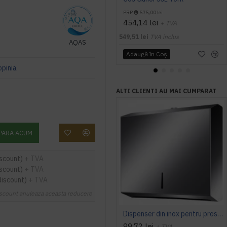
PRP
575,00 lei
454,14 lei
+ TVA
549,51 lei
TVA inclus
AQAS
Adaugă în Coş
opinia
ALTI CLIENTI AU MAI CUMPARAT
PARA ACUM
iscount)
+ TVA
iscount)
+ TVA
discount)
+ TVA
scount anuleaza aceasta reducere
Dispenser din inox pentru prosoape pliate, AQAS
99,72 lei
+ TVA