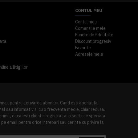
CONTUL MEU
Contul meu
Comenzile mele
Puncte de fidelitate
ata
Discount progresiv
Favorite
Adresele mele
ine a litigiilor
 email pentru activarea abonarii. Cand esti abonat la
al sau informativ si cu o frecventa medie, chiar redusa.
imit, daca esti client inregistrat ai o sectiune speciala
pe email pentru orice intrebari sau cerinte cu privire la