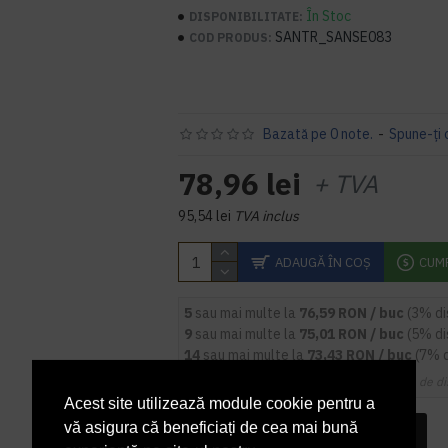
În Stoc
DISPONIBILITATE:
SANTR_SANSE083
COD PRODUS:
Bazată pe 0 note.
-
Spune-ţi 
78,96 lei
+ TVA
95,54 lei
TVA inclus
ADAUGĂ ÎN COŞ
CUM
5
sau mai multe la
76,59 RON / buc
(3% d
9
sau mai multe la
75,01 RON / buc
(5% d
14
sau mai multe la
73,43 RON / buc
(7% 
Cupoanele de di
Acest site utilizează module cookie pentru a
vă asigura că beneficiați de cea mai bună
INTREABA DESPRE ACEST PRODUS