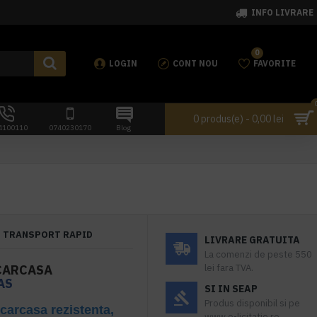
INFO LIVRARE
0
LOGIN
CONT NOU
FAVORITE
0 produs(e) - 0,00 lei
4100110
0740230170
Blog
TRANSPORT RAPID
LIVRARE GRATUITA
La comenzi de peste 550
, CARCASA
lei fara TVA.
AS
SI IN SEAP
Produs disponibil si pe
 carcasa rezistenta,
www.e-licitatie.ro