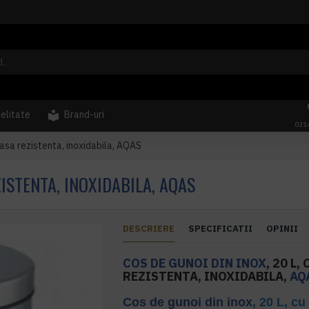
delitate
Brand-uri
031
casa rezistenta, inoxidabila, AQAS
ZISTENTA, INOXIDABILA, AQAS
DESCRIERE
SPECIFICATII
OPINII
COS DE GUNOI DIN INOX
, 20 L
REZISTENTA, INOXIDABILA,
AQ
Cos de gunoi din inox
, 20 L, cu