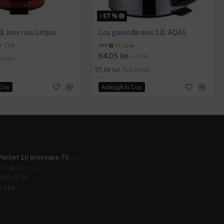
-17 %
5L inox rosu Limpio
Cos gunoi din inox 12L AQAS
+ TVA
PRP
77,20 lei
64,05 lei
+ TVA
inclus
77,50 lei
TVA inclus
 Coş
Adaugă în Coş
Pachet 10 prosoape 70 x 140cm 9 + 1 gratuit
PRP
313,70 lei
282,33 lei
+ TVA
341,62 lei
TVA inclus