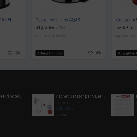
AQAS 5L
Cos gunoi 3L inox AQAS
Cos gunoi 
31,03 lei
53,59 lei
+ TVA
37,55 lei
TVA inclus
64,84 lei
TVA 
Adaugă în Coş
Adaugă în
Pachet 100 seturi hoteliere, set dentar, set barbierit, casca de dus, pila unghii, set cusut
Pachet Uscator par Valera Action Super Plus + GRATUIT Sampon si gel de dus Tork
i
PRP
377,99 lei
300,72 lei
+ TVA
A inclus
363,87 lei
TVA inclus