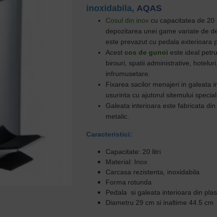
inoxidabila,
AQAS
Cosul din inox
cu
capacitatea de 20 L
depozitarea unei game variate de d
este prevazut cu pedala exterioara 
Acest
cos de gunoi
este ideal petru 
birouri, s
patii administrative, hotelu
infrumusetare.
Fixarea sacilor menajeri in galeata 
usurinta cu ajutorul sitemului specia
Galeata interioara este fabricata din
metalic.
Caracteristici:
Capacitate: 20 litri
Material: Inox
Carcasa rezistenta, inoxidabila
Forma rotunda
Pedala si galeata interioara din plas
Diametru 29 cm si inaltime 44.5 cm