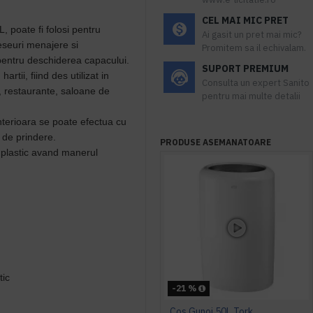
CEL MAI MIC PRET
, poate fi folosi pentru
Ai gasit un pret mai mic?
eseuri menajere si
Promitem sa il echivalam.
pentru deschiderea capacului.
SUPORT PREMIUM
hartii, fiind des utilizat in
Consulta un expert Sanito
ri, restaurante, saloane de
pentru mai multe detalii
interioara se poate efectua cu
l de prindere.
PRODUSE ASEMANATOARE
 pl
astic avand manerul
tic
-21 %
Cos Gunoi 50L Tork