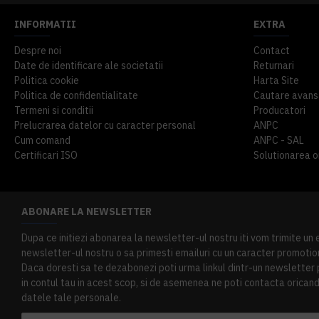
INFORMATII
EXTRA
Despre noi
Contact
Date de identificare ale societatii
Returnari
Politica cookie
Harta Site
Politica de confidentialitate
Cautare avans
Termeni si conditii
Producatori
Prelucrarea datelor cu caracter personal
ANPC
Cum comand
ANPC - SAL
Certificari ISO
Solutionarea onl
ABONARE LA NEWSLETTER
Dupa ce initiezi abonarea la newsletter-ul nostru iti vom trimite un
newsletter-ul nostru o sa primesti emailuri cu un caracter promotion
Daca doresti sa te dezabonezi poti urma linkul dintr-un newsletter pr
in contul tau in acest scop, si de asemenea ne poti contacta oricand 
datele tale personale.