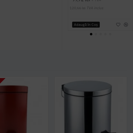
120,66 lei
TVA inclus
Adaugă în Coş
T