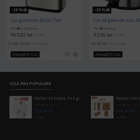
-18 %
-25 %
Cos gunoi inox 50 litri Tork
Cos de gunoi din inox, 
PRP
1.175,88 lei
PRP
44,25 lei
963,82 lei
33,06 lei
+ TVA
+ TVA
1.166,22 lei
TVA inclus
40,00 lei
TVA inclus
Adaugă în Coş
Adaugă în Coş
CELE MAI POPULARE
Pachet 10 halate, 9+1 gratuit
PRP
839,80 lei
PRP
624,10 le
755,82 lei
533,69 lei
+ TVA
+ TVA
914,54 lei
TVA inclus
645,76 lei
TV