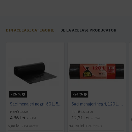
DIN ACEEASI CATEGORIE
DE LA ACELASI PRODUCATOR
-26 %
-24 %
Saci menajeri negri, 60 L, 50 buc/rola
Saci menajeri negri, 120 L, Alufix, 10 buc/rola
PRP
6,56 lei
PRP
16,23 lei
4,86 lei
12,31 lei
+ TVA
+ TVA
5,88 lei
TVA inclus
14,90 lei
TVA inclus