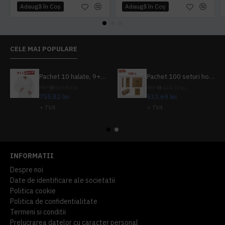
Adaugă în Coş
Adaugă în Coş
CELE MAI POPULARE
Pachet 10 halate, 9+1 gratuit
Pachet 100 seturi hoteliere, set dentar, set barbierit, casca de dus, pila unghii, set cusut
PRP
839,80 lei
PRP
624,10 lei
755,82 lei
533,69 lei
+ TVA
+ TVA
914,54 lei
TVA inclus
645,76 lei
TVA inclus
INFORMATII
Despre noi
Date de identificare ale societatii
Politica cookie
Politica de confidentialitate
Termeni si conditii
Prelucrarea datelor cu caracter personal