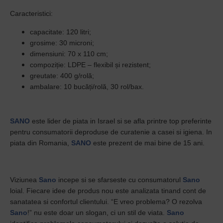
Caracteristici:
capacitate: 120 litri;
grosime: 30 microni;
dimensiuni: 70 x 110 cm;
compoziție: LDPE – flexibil și rezistent;
greutate: 400 g/rolă;
ambalare: 10 bucăți/rolă, 30 rol/bax.
SANO
este lider de piata in Israel si se afla printre top preferinte
pentru consumatorii deproduse de curatenie a casei si igiena. In
piata din Romania,
SANO
este prezent de mai bine de 15 ani.
Viziunea
Sano
incepe si se sfarseste cu consumatorul
Sano
loial. Fiecare idee de produs nou este analizata tinand cont de
sanatatea si confortul clientului. “E vreo problema? O rezolva
Sano
!” nu este doar un slogan, ci un stil de viata.
Sano