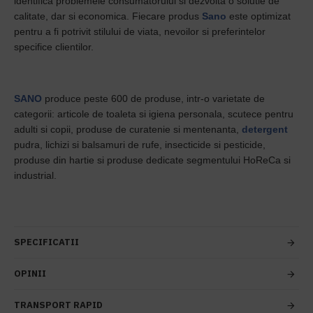
identifica problemele consumatorului si dezvolta o solutie de
calitate, dar si economica. Fiecare produs
Sano
este optimizat
pentru a fi potrivit stilului de viata, nevoilor si preferintelor
specifice clientilor.
SANO
produce peste 600 de produse, intr-o varietate de
categorii: articole de toaleta si igiena personala, scutece pentru
adulti si copii, produse de curatenie si mentenanta,
detergent
pudra, lichizi si balsamuri de rufe, insecticide si pesticide,
produse din hartie si produse dedicate segmentului HoReCa si
industrial.
SPECIFICATII
OPINII
TRANSPORT RAPID