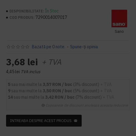
În Stoc
DISPONIBILITATE:
7290014007017
COD PRODUS:
Sano
Bazată pe 0 note.
-
Spune-ţi opinia
3,68 lei
+ TVA
4,45 lei
TVA inclus
5
sau mai multe la
3,57 RON / buc
(3% discount)
+ TVA
9
sau mai multe la
3,50 RON / buc
(5% discount)
+ TVA
14
sau mai multe la
3,42 RON / buc
(7% discount)
+ TVA
Cupoanele de discount anuleaza aceasta reducere
INTREABA DESPRE ACEST PRODUS