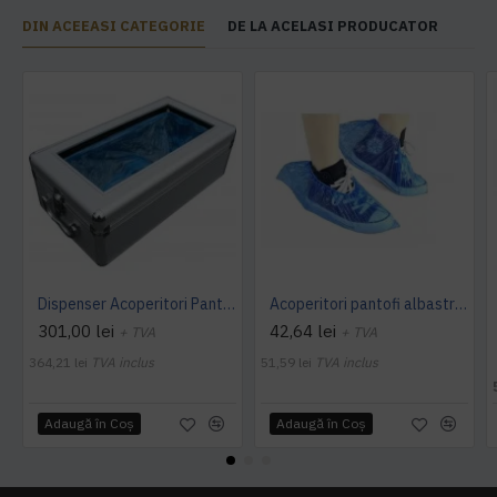
DIN ACEEASI CATEGORIE
DE LA ACELASI PRODUCATOR
Dispenser Acoperitori Pantofi, StepN go' DeLuxe, model MS 106
Acoperitori pantofi albastri, 1000buc/set, grosime 22 microni
301,00 lei
42,64 lei
+ TVA
+ TVA
364,21 lei
TVA inclus
51,59 lei
TVA inclus
Adaugă în Coş
Adaugă în Coş