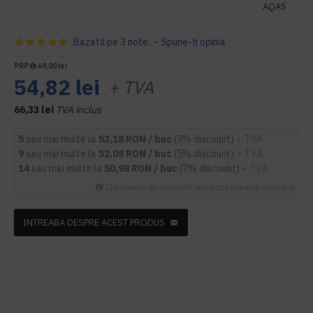
AQAS
Bazată pe 3 note.
-
Spune-ţi opinia
PRP
69,00 lei
54,82 lei
+ TVA
66,33 lei
TVA inclus
5
sau mai multe la
53,18 RON / buc
(3% discount)
+ TVA
9
sau mai multe la
52,08 RON / buc
(5% discount)
+ TVA
14
sau mai multe la
50,98 RON / buc
(7% discount)
+ TVA
Cupoanele de discount anuleaza aceasta reducere
INTREABA DESPRE ACEST PRODUS