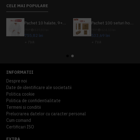
CELE MAI POPULARE
Pachet 10 halate, 9+1 gratuit
Pachet 100 seturi hoteliere, set dentar, set barbierit, casca de dus, pila unghii, set cusut
PRP
839,80 lei
PRP
624,10 lei
755,82 lei
533,69 lei
+ TVA
+ TVA
914,54 lei
TVA inclus
645,76 lei
TVA inclus
INFORMATII
Despre noi
Date de identificare ale societatii
Politica cookie
Politica de confidentialitate
Termeni si conditii
Prelucrarea datelor cu caracter personal
Cum comand
Certificari ISO
EXTRA