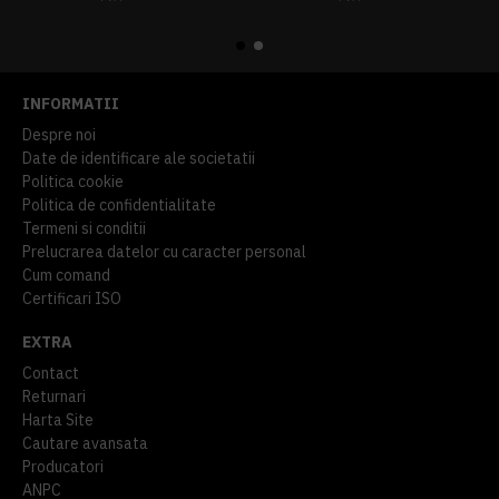
914,54 lei
TVA inclus
645,76 lei
TVA inclus
INFORMATII
Despre noi
Date de identificare ale societatii
Politica cookie
Politica de confidentialitate
Termeni si conditii
Prelucrarea datelor cu caracter personal
Cum comand
Certificari ISO
EXTRA
Contact
Returnari
Harta Site
Cautare avansata
Producatori
ANPC