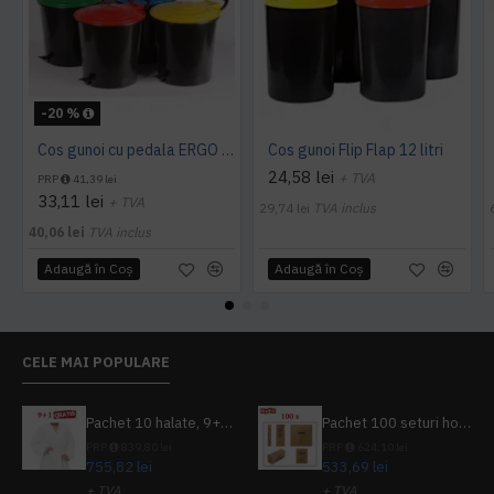
-20 %
Cos gunoi cu pedala ERGO - 10 litri
Cos gunoi Flip Flap 12 litri
24,58 lei
+ TVA
PRP
41,39 lei
33,11 lei
+ TVA
29,74 lei
TVA inclus
40,06 lei
TVA inclus
Adaugă în Coş
Adaugă în Coş
CELE MAI POPULARE
Pachet 10 halate, 9+1 gratuit
Pachet 100 seturi hoteliere, set dentar, set barbierit, casca de dus, pila unghii, set cusut
PRP
839,80 lei
PRP
624,10 lei
755,82 lei
533,69 lei
+ TVA
+ TVA