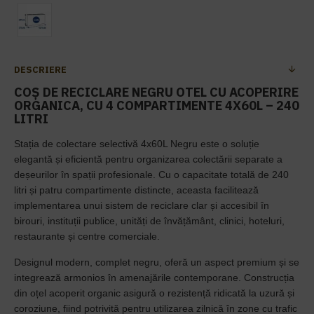
DESCRIERE
COȘ DE RECICLARE NEGRU OTEL CU ACOPERIRE
ORGANICA, CU 4 COMPARTIMENTE 4X60L – 240
LITRI
Stația de colectare selectivă 4x60L Negru este o soluție
elegantă și eficientă pentru organizarea colectării separate a
deșeurilor în spații profesionale. Cu o capacitate totală de 240
litri și patru compartimente distincte, aceasta facilitează
implementarea unui sistem de reciclare clar și accesibil în
birouri, instituții publice, unități de învățământ, clinici, hoteluri,
restaurante și centre comerciale.
Designul modern, complet negru, oferă un aspect premium și se
integrează armonios în amenajările contemporane. Construcția
din oțel acoperit organic asigură o rezistență ridicată la uzură și
coroziune, fiind potrivită pentru utilizarea zilnică în zone cu trafic