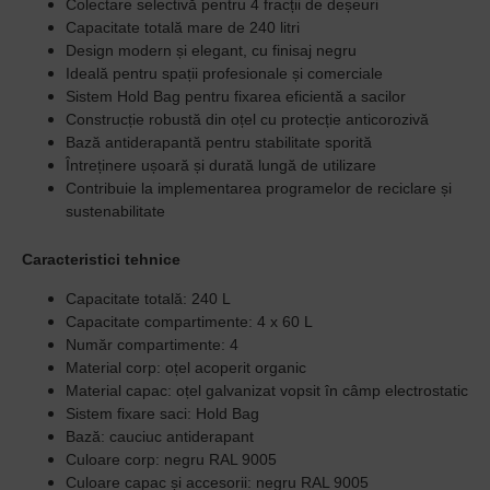
Colectare selectivă pentru 4 fracții de deșeuri
Capacitate totală mare de 240 litri
Design modern și elegant, cu finisaj negru
Ideală pentru spații profesionale și comerciale
Sistem Hold Bag pentru fixarea eficientă a sacilor
Construcție robustă din oțel cu protecție anticorozivă
Bază antiderapantă pentru stabilitate sporită
Întreținere ușoară și durată lungă de utilizare
Contribuie la implementarea programelor de reciclare și
sustenabilitate
Caracteristici tehnice
Capacitate totală: 240 L
Capacitate compartimente: 4 x 60 L
Număr compartimente: 4
Material corp: oțel acoperit organic
Material capac: oțel galvanizat vopsit în câmp electrostatic
Sistem fixare saci: Hold Bag
Bază: cauciuc antiderapant
Culoare corp: negru RAL 9005
Culoare capac și accesorii: negru RAL 9005