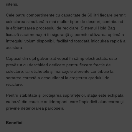
intens.
Cele patru compartimente cu capacitate de 60 litri fiecare permit
colectarea simultană a mai multor tipuri de deșeuri, contribuind
la eficientizarea procesului de reciclare. Sistemul Hold Bag
fixează sacii menajeri în siguranță și permite utilizarea optimă a
întregului volum disponibil, facilitând totodată înlocuirea rapidă a
acestora.
Capacul din oțel galvanizat vopsit în câmp electrostatic este
prevăzut cu deschideri dedicate pentru fiecare fracție de
colectare, iar etichetele și marcajele aferente contribuie la
sortarea corectă a deșeurilor și la creșterea gradului de
reciclare.
Pentru stabilitate și protejarea suprafețelor, stația este echipată
cu bază din cauciuc antiderapant, care împiedică alunecarea și
previne deteriorarea pardoselii.
Beneficii