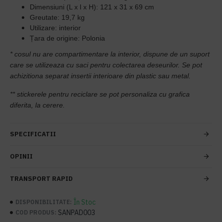
Dimensiuni (L x l x H): 121 x 31 x 69 cm
Greutate: 19,7 kg
Utilizare: interior
Țara de origine: Polonia
* cosul nu are compartimentare la interior, dispune de un suport
care se utilizeaza cu saci pentru colectarea deseurilor. Se pot
achizitiona separat insertii interioare din plastic sau metal.
** stickerele pentru reciclare se pot personaliza cu grafica
diferita, la cerere.
SPECIFICATII
OPINII
TRANSPORT RAPID
În Stoc
DISPONIBILITATE:
SANPAD003
COD PRODUS: