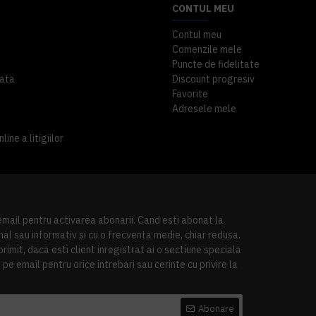
CONTUL MEU
Contul meu
Comenzile mele
Puncte de fidelitate
ata
Discount progresiv
Favorite
Adresele mele
ine a litigiilor
 email pentru activarea abonarii. Cand esti abonat la
al sau informativ si cu o frecventa medie, chiar redusa.
imit, daca esti client inregistrat ai o sectiune speciala
pe email pentru orice intrebari sau cerinte cu privire la
Abonare