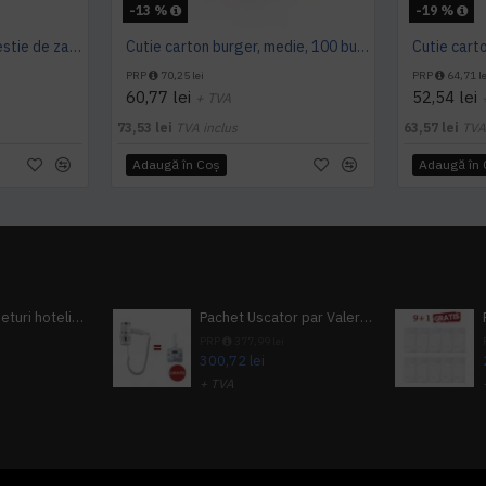
-13 %
-19 %
Caserola hamburger, trestie de zahar, 15*15 cm, 50 buc/set
Cutie carton burger, medie, 100 buc/set
PRP
70,25 lei
PRP
64,71 le
60,77 lei
52,54 lei
+ TVA
73,53 lei
TVA inclus
63,57 lei
TVA
Adaugă în Coş
Adaugă în
Pachet 100 seturi hoteliere, set dentar, set barbierit, casca de dus, pila unghii, set cusut
Pachet Uscator par Valera Action Super Plus + GRATUIT Sampon si gel de dus Tork
i
PRP
377,99 lei
300,72 lei
+ TVA
A inclus
363,87 lei
TVA inclus