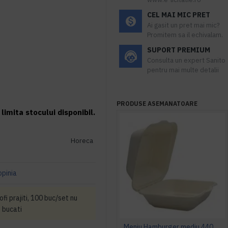
CEL MAI MIC PRET
Ai gasit un pret mai mic?
Promitem sa il echivalam.
SUPORT PREMIUM
Consulta un expert Sanito
pentru mai multe detalii
PRODUSE ASEMANATOARE
limita stocului disponibil.
Horeca
opinia
i prajiti, 100 buc/set nu
 bucati
Meniu Hamburger mediu 440 ml, 125 buc/set