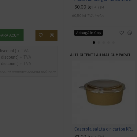
50,00 lei
+ TVA
60,50 lei
TVA inclus
Adaugă în Coş
PARA ACUM
discount)
+ TVA
ALTI CLIENTI AU MAI CUMPARAT
 discount)
+ TVA
 discount)
+ TVA
scount anuleaza aceasta reducere
Caserola salata din carton KRAFT, cu capac transparent, 550 cc, 50 buc/set
31,00 lei
+ TVA