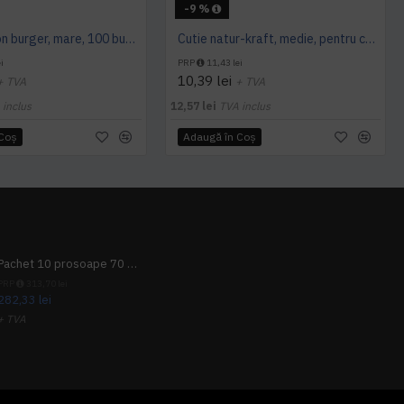
-9 %
Cutie carton burger, mare, 100 buc/set
Cutie natur-kraft, medie, pentru cartofi prajiti, 108x94mm, 50 buc/set, 20 set/bax
i
PRP
11,43 lei
10,39 lei
+ TVA
+ TVA
 inclus
12,57 lei
TVA inclus
 Coş
Adaugă în Coş
Pachet 10 prosoape 70 x 140cm 9 + 1 gratuit
PRP
313,70 lei
282,33 lei
+ TVA
341,62 lei
TVA inclus