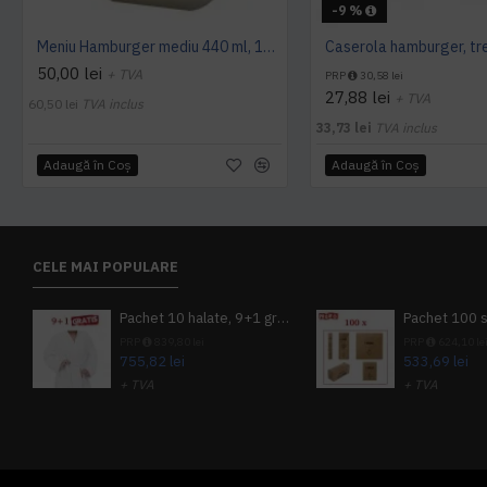
-9 %
Meniu Hamburger mediu 440 ml, 125 buc/set
50,00 lei
+ TVA
PRP
30,58 lei
27,88 lei
+ TVA
60,50 lei
TVA inclus
33,73 lei
TVA inclus
Adaugă în Coş
Adaugă în Coş
CELE MAI POPULARE
Pachet 10 halate, 9+1 gratuit
PRP
839,80 lei
PRP
624,10 le
755,82 lei
533,69 lei
+ TVA
+ TVA
914,54 lei
TVA inclus
645,76 lei
TV