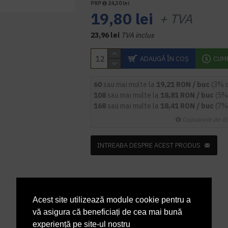
PRP
24,30 lei
19,80 lei
+ TVA
23,96 lei
TVA inclus
ADAUGĂ ÎN COŞ
CUM
60
sau mai multe la
19,21 RON / buc
(3% 
108
sau mai multe la
18,81 RON / buc
(5%
168
sau mai multe la
18,41 RON / buc
(7%
Cupoanele de di
INTREABA DESPRE ACEST PRODUS
Acest site utilizează module cookie pentru a
vă asigura că beneficiați de cea mai bună
experiență pe site-ul nostru