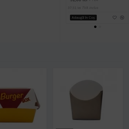
37,51 lei
TVA inclus
Adaugă în Coş