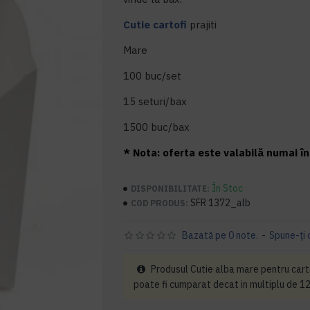
Cutie cartofi
prajiti
Mare
100 buc/set
15 seturi/bax
1500 buc/bax
* Nota: oferta este valabilă numai în 
În Stoc
DISPONIBILITATE:
SFR 1372_alb
COD PRODUS:
Bazată pe 0 note.
-
Spune-ţi 
Produsul Cutie alba mare pentru cartof
poate fi cumparat decat in multiplu de 12