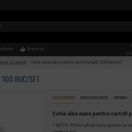
delitate
Brand-uri
031
urger si cartofi
Cutie alba mare pentru cartofi prajiti, 100 buc/set
, 100 BUC/SET
DESCRIERE
SPECIFICATII
OPINII
Cutie alba mare pentru cartofi p
* NOTA: Pretul afisat este pentru un s
vinde la bax.