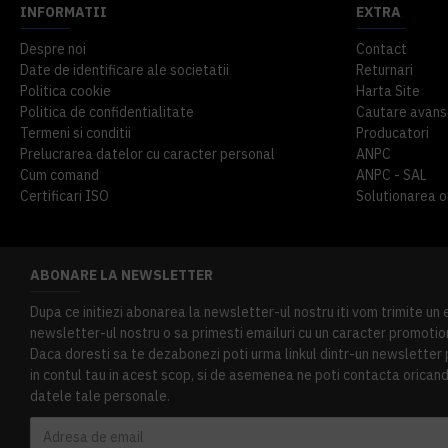
INFORMATII
EXTRA
Despre noi
Contact
Date de identificare ale societatii
Returnari
Politica cookie
Harta Site
Politica de confidentialitate
Cautare avans
Termeni si conditii
Producatori
Prelucrarea datelor cu caracter personal
ANPC
Cum comand
ANPC - SAL
Certificari ISO
Solutionarea onl
ABONARE LA NEWSLETTER
Dupa ce initiezi abonarea la newsletter-ul nostru iti vom trimite un
newsletter-ul nostru o sa primesti emailuri cu un caracter promotion
Daca doresti sa te dezabonezi poti urma linkul dintr-un newsletter pr
in contul tau in acest scop, si de asemenea ne poti contacta oricand 
datele tale personale.