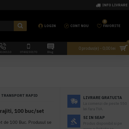
INFO LIVRARE
0
LOGIN
CONT NOU
FAVORITE
0 produs(e) - 0,00 lei
4100110
0740230170
Blog
TRANSPORT RAPID
LIVRARE GRATUITA
La comenzi de peste 550
lei fara TVA.
rajiti, 100 buc/set
SI IN SEAP
et de 100 Buc. Produsul se
Produs disponibil si pe
www.e-licitatie.ro