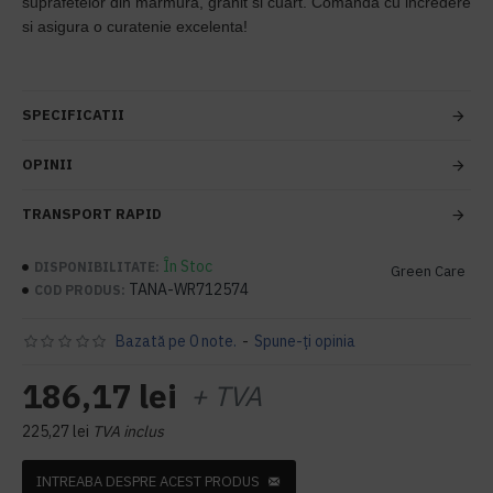
suprafetelor din marmura, granit si cuart. Comanda cu incredere
si asigura o curatenie excelenta!
SPECIFICATII
OPINII
TRANSPORT RAPID
În Stoc
DISPONIBILITATE:
Green Care
TANA-WR712574
COD PRODUS:
Bazată pe 0 note.
-
Spune-ţi opinia
186,17 lei
+ TVA
225,27 lei
TVA inclus
INTREABA DESPRE ACEST PRODUS