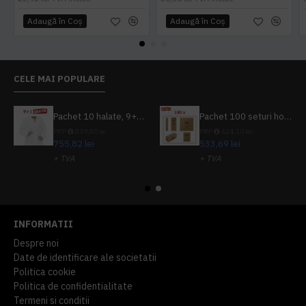
Adaugă în Coş
Adaugă în Coş
CELE MAI POPULARE
Pachet 10 halate, 9+1 gratuit
Pachet 100 seturi hoteliere, set dentar, set barbierit, casca de dus, pila unghii, set cusut
PRP
839,80 lei
PRP
624,10 lei
755,82 lei
533,69 lei
+ TVA
+ TVA
914,54 lei
TVA inclus
645,76 lei
TVA inclus
INFORMATII
Despre noi
Date de identificare ale societatii
Politica cookie
Politica de confidentialitate
Termeni si conditii