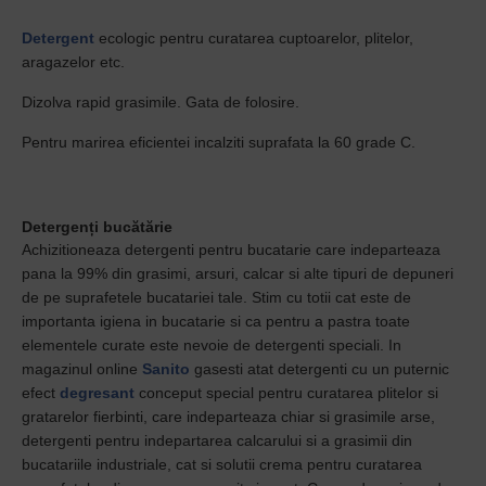
Detergent
ecologic pentru curatarea cuptoarelor, plitelor,
aragazelor etc.
Dizolva rapid grasimile. Gata de folosire.
Pentru marirea eficientei incalziti suprafata la 60 grade C.
Detergenți bucătărie
Achizitioneaza detergenti pentru bucatarie care indeparteaza
pana la 99% din grasimi, arsuri, calcar si alte tipuri de depuneri
de pe suprafetele bucatariei tale. Stim cu totii cat este de
importanta igiena in bucatarie si ca pentru a pastra toate
elementele curate este nevoie de detergenti speciali. In
magazinul online
Sanito
gasesti atat detergenti cu un puternic
efect
degresant
conceput special pentru curatarea plitelor si
gratarelor fierbinti, care indeparteaza chiar si grasimile arse,
detergenti pentru indepartarea calcarului si a grasimii din
bucatariile industriale, cat si solutii crema pentru curatarea