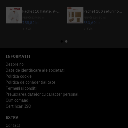
Pachet 10 halate, 9+1 gratuit
Pachet 100 seturi hoteliere, set dentar, set barbierit, casca de dus, pila unghii, set cusut
PRP
839,80 lei
PRP
624,10 lei
755,82 lei
533,69 lei
+ TVA
+ TVA
914,54 lei
TVA inclus
645,76 lei
TVA inclus
INFORMATII
Despre noi
Date de identificare ale societatii
Politica cookie
Politica de confidentialitate
Termeni si conditii
Prelucrarea datelor cu caracter personal
Cum comand
Certificari ISO
EXTRA
Contact