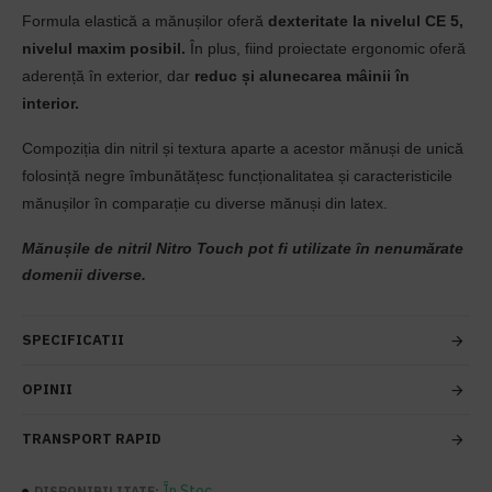
Formula elastică a mănușilor oferă
dexteritate la nivelul CE 5,
nivelul maxim posibil.
În plus, fiind proiectate ergonomic oferă
aderență în exterior, dar
reduc și alunecarea mâinii în
interior.
Compoziția din nitril și textura aparte a acestor mănuși de unică
folosință negre îmbunătățesc funcționalitatea și caracteristicile
mănușilor în comparație cu diverse mănuși din latex.
Mănușile de nitril Nitro Touch pot fi utilizate în nenumărate
domenii diverse.
SPECIFICATII
OPINII
TRANSPORT RAPID
În Stoc
DISPONIBILITATE: