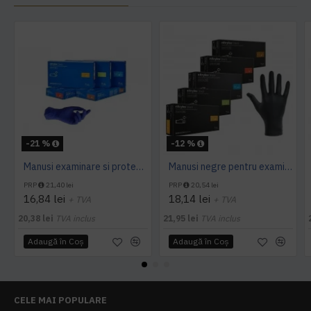
-21 %
-12 %
Manusi examinare si protectie Nitrylex Basic, 100 buc/cutie
Manusi negre pentru examinare si protectie Nitrylex, 100buc/set
PRP
21,40 lei
PRP
20,54 lei
16,84 lei
18,14 lei
+ TVA
+ TVA
20,38 lei
TVA inclus
21,95 lei
TVA inclus
Adaugă în Coş
Adaugă în Coş
CELE MAI POPULARE