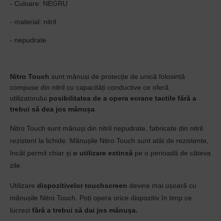
- Culoare: NEGRU
- material: nitril
- nepudrate
Nitro Touch
sunt mănuși de protecție de unică folosință
compuse din nitril cu capacități conductive ce oferă
utilizatorului
posibilitatea de a opera ecrane tactile fără a
trebui să dea jos mănușa
.
Nitro Touch sunt mănuși din nitril nepudrate, fabricate din nitril
rezistent la lichide. Mănușile Nitro Touch sunt atât de rezistente,
încât permit chiar și
o utilizare extinsă
pe o perioadă de câteva
zile.
Utilizare
dispozitivelor touchscreen
devine mai ușoară cu
mănușile Nitro Touch. Poți opera orice dispozitiv în timp ce
lucrezi
fără a trebui să dai jos mănușa.