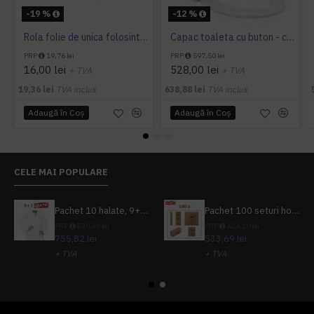
-19 %
-12 %
Rola folie de unica folosinta, cu 60 utilizari, pentru capacele de toaleta cu buton, Sanito
Capac toaleta cu buton - cu folie 135 utilizari Sanito
PRP
19,76 lei
PRP
597,50 lei
16,00 lei
528,00 lei
+ TVA
+ TVA
19,36 lei
TVA inclus
638,88 lei
TVA inclus
Adaugă în Coş
Adaugă în Coş
CELE MAI POPULARE
Pachet 10 halate, 9+1 gratuit
Pachet 100 seturi hoteliere, set dentar, set barbierit, casca de dus, pila unghii, set cusut
PRP
839,80 lei
PRP
624,10 lei
755,82 lei
533,69 lei
+ TVA
+ TVA
914,54 lei
TVA inclus
645,76 lei
TVA inclus