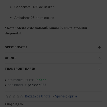
Capacitate: 135 de utilizări
Ambalare: 25 de role/cutie
* Nota: oferta este valabilă numai în limita stocului
disponibil.
SPECIFICATII
OPINII
TRANSPORT RAPID
În Stoc
DISPONIBILITATE:
packsan033
COD PRODUS:
Bazată pe 0 note.
-
Spune-ţi opinia
PRP
712,80 lei