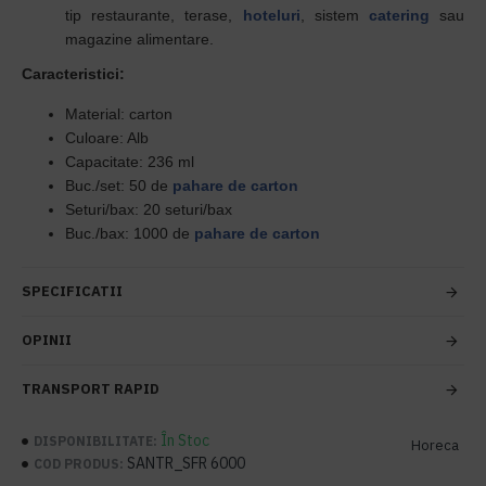
tip restaurante, terase,
hoteluri
, sistem
catering
sau
magazine alimentare.
Caracteristici:
Material: carton
Culoare: Alb
Capacitate: 236 ml
Buc./set: 50
de
pahare de carton
Seturi/bax: 20 s
eturi/bax
Buc./bax: 1000
de
pahare de carton
SPECIFICATII
OPINII
TRANSPORT RAPID
În Stoc
DISPONIBILITATE:
Horeca
SANTR_SFR 6000
COD PRODUS: