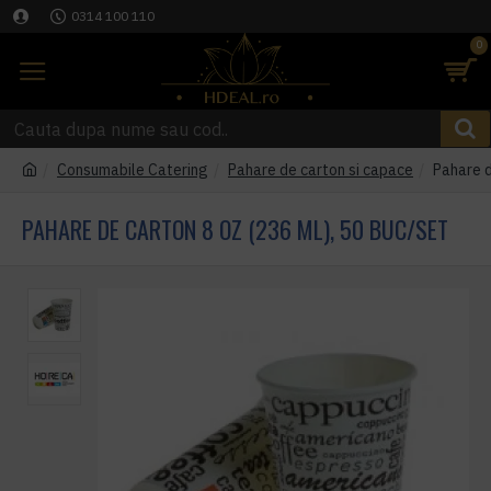
0314 100 110
0
Consumabile Catering
Pahare de carton si capace
Pahare d
PAHARE DE CARTON 8 OZ (236 ML), 50 BUC/SET