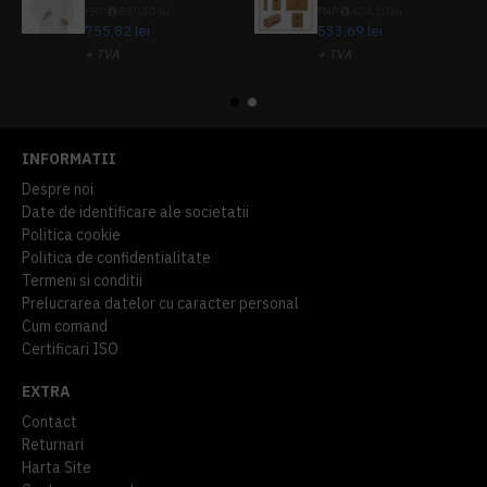
PRP
839,80 lei
PRP
624,10 lei
755,82 lei
533,69 lei
+ TVA
+ TVA
914,54 lei
TVA inclus
645,76 lei
TVA inclus
INFORMATII
Despre noi
Date de identificare ale societatii
Politica cookie
Politica de confidentialitate
Termeni si conditii
Prelucrarea datelor cu caracter personal
Cum comand
Certificari ISO
EXTRA
Contact
Returnari
Harta Site