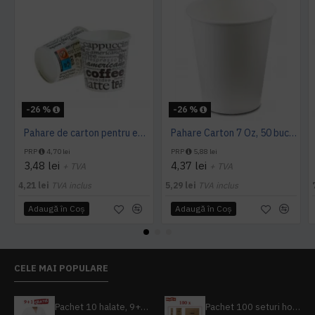
-26 %
-26 %
Pahare de carton pentru espresso, 4 Oz, 50 buc/set
Pahare Carton 7 Oz, 50 buc/set
PRP
4,70 lei
PRP
5,88 lei
3,48 lei
4,37 lei
+ TVA
+ TVA
4,21 lei
TVA inclus
5,29 lei
TVA inclus
Adaugă în Coş
Adaugă în Coş
CELE MAI POPULARE
Pachet 10 halate, 9+1 gratuit
Pachet 100 seturi hoteliere, set dentar, set barbierit, casca de dus, pila unghii, set cusut