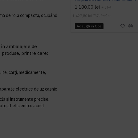
1.180,00 lei
+ TVA
rmă de rolă compactă, ocupând
1.427,80 lei
TVA inclus
Adaugă în Coş
l în ambalajele de
 produse, printre care:
cuite, cărți, medicamente,
 aparate electrice de uz casnic
clă și instrumente precise.
otejat eficient cu acest