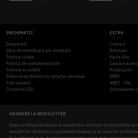
914,54 lei
TVA inclus
645,76 lei
TV
INFORMATII
EXTRA
Despre noi
Contact
Date de identificare ale societatii
Returnari
Politica cookie
Harta Site
Politica de confidentialitate
Cautare avans
Termeni si conditii
Producatori
Prelucrarea datelor cu caracter personal
ANPC
Cum comand
ANPC - SAL
Certificari ISO
Solutionarea onl
ABONARE LA NEWSLETTER
Dupa ce initiezi abonarea la newsletter-ul nostru iti vom trimite un
newsletter-ul nostru o sa primesti emailuri cu un caracter promotion