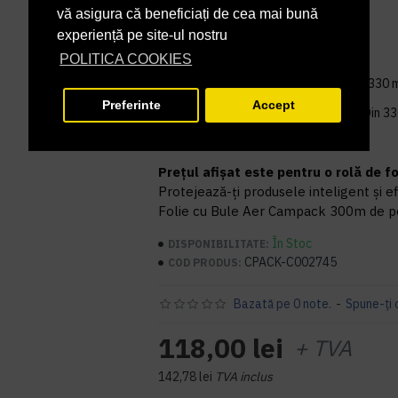
vă asigura că beneficiați de cea mai bună
Lungime rolă:
300 m
experiență pe site-ul nostru
Lățime folie:
400 mm
POLITICA COOKIES
Dimensiune segment (lungime):
330 
Preferinte
Accept
Microperforații pentru rupere:
Din 33
Greutate rolă:
4.86 kg
Prețul afișat este pentru o rolă de fo
Protejează-ți produsele inteligent și 
Folie cu Bule Aer Campack 300m de 
În Stoc
DISPONIBILITATE:
CPACK-C002745
COD PRODUS:
Bazată pe 0 note.
-
Spune-ţi 
118,00 lei
+ TVA
142,78 lei
TVA inclus