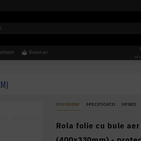
delitate
Brand-uri
031
MM)
DESCRIERE
SPECIFICATII
OPINII
Rola folie cu bule ae
(400x330mm) - protecț