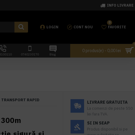
INFO LIVRARE
0
LOGIN
CONT NOU
FAVORITE
0 produs(e) - 0,00 lei
4100110
0740230170
Blog
TRANSPORT RAPID
LIVRARE GRATUITA
La comenzi de peste 550
lei fara TVA.
r 300m
SI IN SEAP
Produs disponibil si pe
ie sigură și
www.e-licitatie.ro