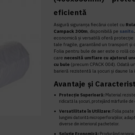
eficientă
Asigură siguranța fiecărui colet cu
Rola
Campack 300m
, disponibilă pe
sanito
economică și versatilă oferă protecți
tale fragile, garantând un transport și o
Folia pentru bule de aer este o rolă con
care
necesită umflare cu ajutorul une
cu bule
(precum CPACK 004). Odată um
barieră rezistentă la șocuri și daune la
Avantaje și Caracterist
Protecție Superioară:
Material reziste
ridicată la șocuri, protejând mărfurile de
Versatilitate în Utilizare:
Folia poate f
lungimi datorită microperforațiilor, adap
diverse din interiorul pachetelor.
Soluție Economică:
Producând propria f