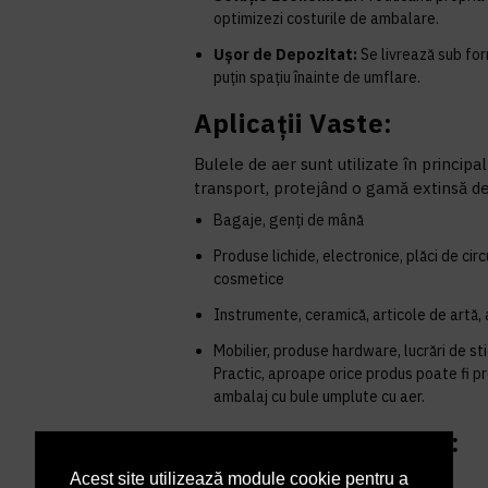
optimizezi costurile de ambalare.
Ușor de Depozitat:
Se livrează sub fo
puțin spațiu înainte de umflare.
Aplicații Vaste:
Bulele de aer sunt utilizate în principa
transport, protejând o gamă extinsă de
Bagaje, genți de mână
Produse lichide, electronice, plăci de cir
cosmetice
Instrumente, ceramică, articole de artă,
Mobilier, produse hardware, lucrări de sti
Practic, aproape orice produs poate fi pr
ambalaj cu bule umplute cu aer.
Specificații Tehnice:
Acest site utilizează module cookie pentru a
SKU:
C002745