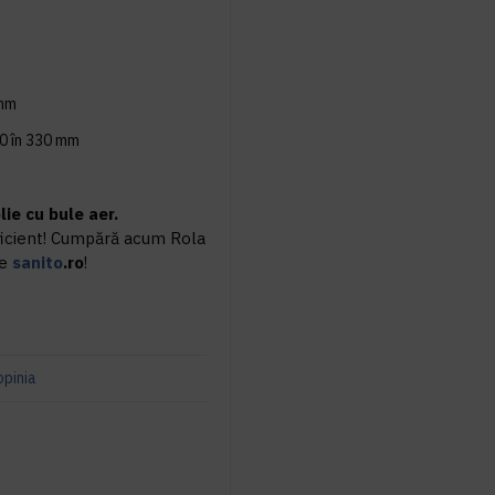
mm
0 în 330 mm
lie cu bule aer.
eficient! Cumpără acum Rola
pe
sanito
.ro
!
opinia