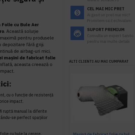
CEL MAI MIC PRET
Ai gasit un pret mai mic?
Promitem sa il echivalam.
 Folie cu Bule Aer
SUPORT PREMIUM
.ro
. Această soluție
Consulta un expert Sanito
e maximă pentru produsele
pentru mai multe detalii
 depozitare fără griji.
tinuă de airbag-uri mici,
i mașini de fabricat folie
ALTI CLIENTI AU MAI CUMPARAT
flată, aceasta creează o
 impact.
ici:
nt, cu o funcție de rezistență
 orice impact.
i ruptă manual la diferite
tându-se perfect spațiilor
olie cu bule la cerere,
Mașină de fabricat folie cu bule și perne de aer