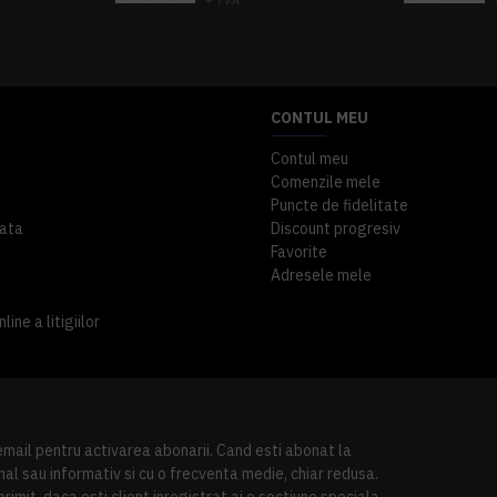
A inclus
363,87 lei
TVA inclus
CONTUL MEU
Contul meu
Comenzile mele
Puncte de fidelitate
ata
Discount progresiv
Favorite
Adresele mele
ine a litigiilor
 email pentru activarea abonarii. Cand esti abonat la
al sau informativ si cu o frecventa medie, chiar redusa.