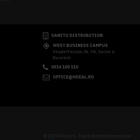
341,62 lei
TVA inclus
SANITO DISTRIBUTION
WEST BUSINESS CAMPUS
Strada Preciziei, Nr, 3W, Sector 6,
Bucuresti
0314 100 110
OFFICE@HDEAL.RO
© 2019 Hdeal.ro , Toate drepturile rezervate