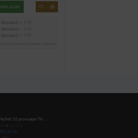
PARA ACUM
 discount)
+ TVA
 discount)
+ TVA
 discount)
+ TVA
scount anuleaza aceasta reducere
Pachet 10 prosoape 70 x 140cm 9 + 1 gratuit
PRP
313,70 lei
282,33 lei
+ TVA