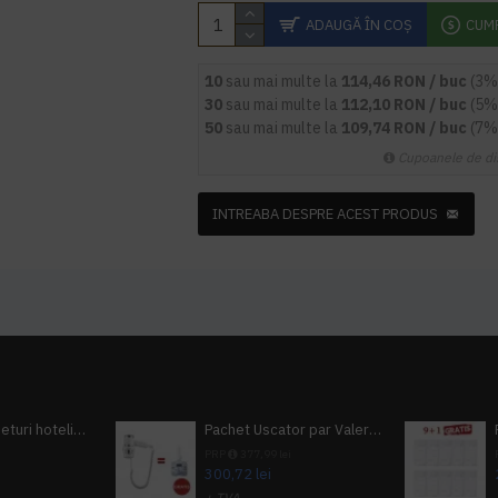
ADAUGĂ ÎN COŞ
CUM
10
sau mai multe la
114,46 RON / buc
(3%
30
sau mai multe la
112,10 RON / buc
(5%
50
sau mai multe la
109,74 RON / buc
(7%
Cupoanele de di
INTREABA DESPRE ACEST PRODUS
Pachet 100 seturi hoteliere, set dentar, set barbierit, casca de dus, pila unghii, set cusut
Pachet Uscator par Valera Action Super Plus + GRATUIT Sampon si gel de dus Tork
i
PRP
377,99 lei
300,72 lei
+ TVA