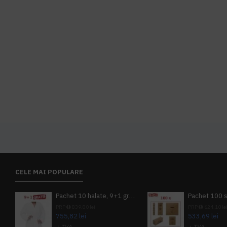
CELE MAI POPULARE
Pachet 10 halate, 9+1 gratuit
PRP
839,80 lei
PRP
624,10 le
755,82 lei
533,69 lei
+ TVA
+ TVA