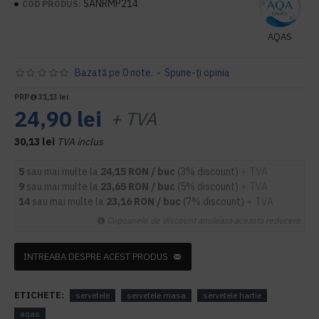
SANRMP214
COD PRODUS:
AQAS
Bazată pe 0 note.
-
Spune-ţi opinia
PRP
31,13 lei
24,90 lei
+ TVA
30,13 lei
TVA inclus
5
sau mai multe la
24,15 RON / buc
(3% discount)
+ TVA
9
sau mai multe la
23,65 RON / buc
(5% discount)
+ TVA
14
sau mai multe la
23,16 RON / buc
(7% discount)
+ TVA
Cupoanele de discount anuleaza aceasta reducere
INTREABA DESPRE ACEST PRODUS
ETICHETE:
servetele
servetele masa
servetele hartie
aqas