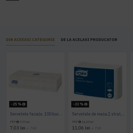
DIN ACEEASI CATEGORIE
DE LA ACELASI PRODUCATOR
-25 %
-22 %
Servetele faciale, 100 bucati / pachet, Tork
Servetele de masa,1 strat, Tork, 300 buc/pachet
PRP
9,35 lei
PRP
14,20 lei
7,03 lei
11,06 lei
+ TVA
+ TVA