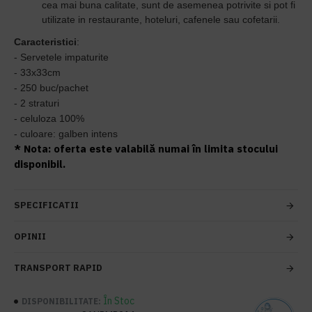
cea mai buna calitate,
sunt de asemenea potrivite si pot fi
utilizate in restaurante, hoteluri, cafenele sau cofetarii.
Caracteristici
:
- Servetele impaturite
- 33x33cm
- 250 buc/pachet
- 2 straturi
- celuloza 100%
- culoare: galben intens
* Nota: oferta este valabilă numai în limita stocului
disponibil.
SPECIFICATII
OPINII
TRANSPORT RAPID
În Stoc
DISPONIBILITATE: