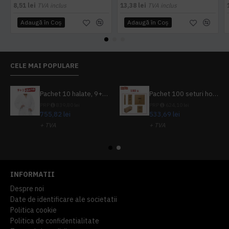
8,51 lei
TVA inclus
13,38 lei
TVA inclus
Adaugă în Coş
Adaugă în Coş
CELE MAI POPULARE
Pachet 10 halate, 9+1 gratuit
Pachet 100 seturi hoteliere, set dentar, set barbierit, casca de dus, pila unghii, set cusut
PRP
839,80 lei
PRP
624,10 lei
755,82 lei
533,69 lei
+ TVA
+ TVA
914,54 lei
TVA inclus
645,76 lei
TVA inclus
INFORMATII
Despre noi
Date de identificare ale societatii
Politica cookie
Politica de confidentialitate