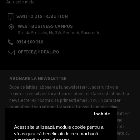
Adresele mele
SANITO DISTRIBUTION
WEST BUSINESS CAMPUS
Strada Preciziei, Nr, 3W, Sector 6, Bucuresti
0314 100 110
OFFICE@HDEAL.RO
ABONARE LA NEWSLETTER
Dupa ce initiezi abonarea la newsletter-ul nostru iti vom
trimite un email pentru activarea abonarii. Cand esti abonat la
newsletter-ul nostru o sa primesti emailuri cu un caracter
promotional sau informativ si cu o frecventa medie, chiar
redusa. Daca doresti sa te dezabonezi poti urma linkul dintr-un
Inchide
newsletter primit, daca esti client inregistrat ai o sectiune
speciala in contul tau in acest scop, si de asemenea ne poti
Acest site utilizează module cookie pentru a
contacta oricand pe email pentru orice intrebari sau cerinte cu
vă asigura că beneficiați de cea mai bună
privire la datele tale personale.