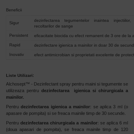
Beneficii
dezinfectarea tegumentelor inaintea injectiilor, 
Sigur
recoltarilor de sange
Persistent
eficacitate biocida cu efect remanent de 3 ore de la 
Rapid
dezinfectare igienica a mainilor in doar 30 de secun
Inovativ
efect antimicrobian si proprietati excelente de protectie 
Liste Utilizari:
Alchosept™ - Dezinfectant spray pentru maini si tegumente se
utilizeaza pentru
dezinfectarea igienica si chirurgicala a
mainilor.
Pentru
dezinfectarea igienica a mainilor
: se aplica 3 ml (o
apasare de pompita) si se freaca mainile timp de 30 secunde.
Pentru
dezinfectarea chirurgicala a mainilor
: se aplica 6 ml
(doua apasari de pompita), se freaca mainile timp de 120