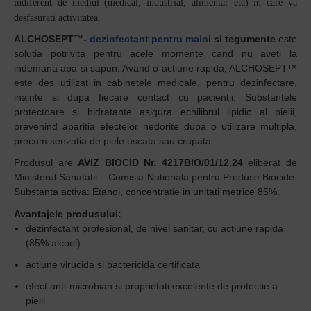
indiferent de mediul (medical, industrial, alimentar etc) in care va
desfasurati activitatea.
ALCHOSEPT™-
dezinfectant pentru maini
si tegumente
este
solutia potrivita pentru acele momente cand nu aveti la
indemana apa si sapun. Avand o actiune rapida, ALCHOSEPT™
este des utilizat in cabinetele medicale, pentru dezinfectare,
inainte si dupa fiecare contact cu pacientii. Substantele
protectoare si hidratante asigura echilibrul lipidic al pielii,
prevenind aparitia efectelor nedorite dupa o utilizare multipla,
precum senzatia de piele uscata sau crapata.
Produsul are
AVIZ BIOCID Nr. 4217BIO/01/12.24
eliberat de
Ministerul Sanatatii – Comisia Nationala pentru Produse Biocide.
Substanta activa: Etanol, concentratie in unitati metrice 85%.
Avantajele produsului:
dezinfectant profesional, de nivel sanitar, cu actiune rapida
(85% alcool)
actiune virucida si bactericida certificata
efect anti-microbian si proprietati excelente de protectie a
pielii