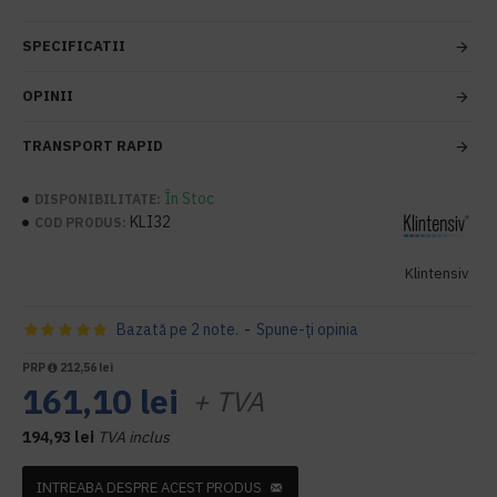
SPECIFICATII
OPINII
TRANSPORT RAPID
În Stoc
DISPONIBILITATE:
KLI32
COD PRODUS:
Klintensiv
Bazată pe 2 note.
-
Spune-ţi opinia
PRP
212,56 lei
161,10 lei
+ TVA
194,93 lei
TVA inclus
INTREABA DESPRE ACEST PRODUS