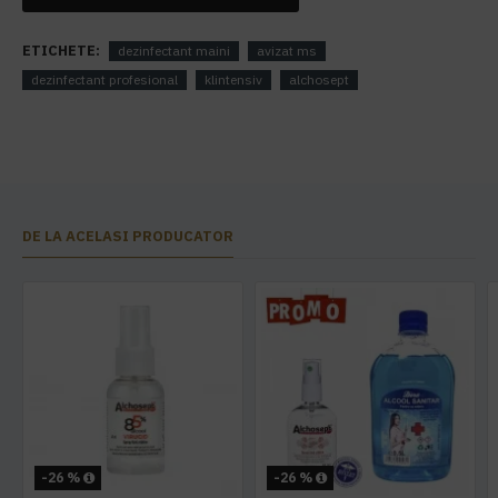
ETICHETE:
dezinfectant maini
avizat ms
dezinfectant profesional
klintensiv
alchosept
DE LA ACELASI PRODUCATOR
-26 %
-26 %