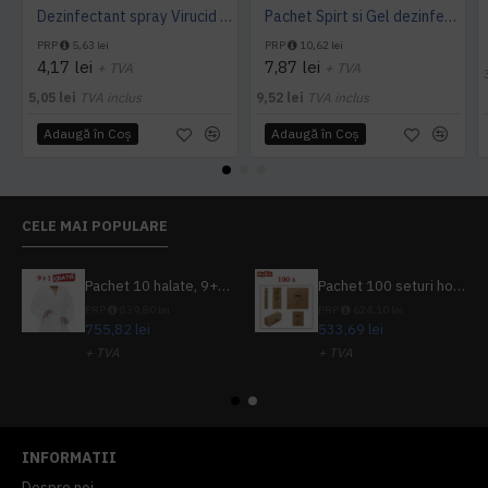
Dezinfectant spray Virucid pentru maini si tegumente 40 ml Alchosept
Pachet Spirt si Gel dezinfectant Alchosept
PRP
5,63 lei
PRP
10,62 lei
4,17 lei
7,87 lei
+ TVA
+ TVA
5,05 lei
TVA inclus
9,52 lei
TVA inclus
Adaugă în Coş
Adaugă în Coş
CELE MAI POPULARE
Pachet 10 halate, 9+1 gratuit
Pachet 100 seturi hoteliere, set dentar, set barbierit, casca de dus, pila unghii, set cusut
PRP
839,80 lei
PRP
624,10 lei
755,82 lei
533,69 lei
+ TVA
+ TVA
914,54 lei
TVA inclus
645,76 lei
TVA inclus
INFORMATII
Despre noi