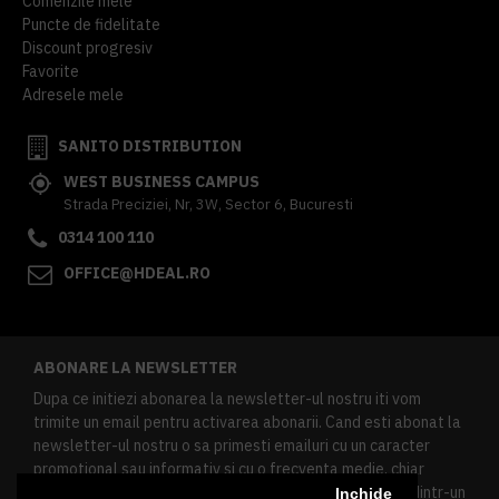
Comenzile mele
Puncte de fidelitate
Discount progresiv
Favorite
Adresele mele
SANITO DISTRIBUTION
WEST BUSINESS CAMPUS
Strada Preciziei, Nr, 3W, Sector 6, Bucuresti
0314 100 110
OFFICE@HDEAL.RO
ABONARE LA NEWSLETTER
Dupa ce initiezi abonarea la newsletter-ul nostru iti vom
trimite un email pentru activarea abonarii. Cand esti abonat la
newsletter-ul nostru o sa primesti emailuri cu un caracter
promotional sau informativ si cu o frecventa medie, chiar
redusa. Daca doresti sa te dezabonezi poti urma linkul dintr-un
Inchide