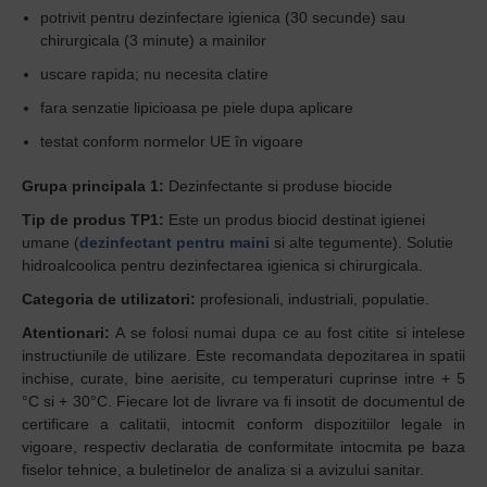
potrivit pentru dezinfectare igienica (30 secunde) sau
chirurgicala (3 minute) a mainilor
uscare rapida; nu necesita clatire
fara senzatie lipicioasa pe piele dupa aplicare
testat conform normelor UE în vigoare
Grupa principala 1:
Dezinfectante si produse biocide
Tip de produs TP1:
Este un produs biocid destinat igienei
umane (
dezinfectant pentru maini
si alte tegumente). Solutie
hidroalcoolica pentru dezinfectarea igienica si chirurgicala.
Categoria de utilizatori:
profesionali, industriali, populatie.
Atentionari:
A se folosi numai dupa ce au fost citite si intelese
instructiunile de utilizare. Este recomandata depozitarea in spatii
inchise, curate, bine aerisite, cu temperaturi cuprinse intre + 5
°C si + 30°C. Fiecare lot de livrare va fi insotit de documentul de
certificare a calitatii, intocmit conform dispozitiilor legale in
vigoare, respectiv declaratia de conformitate intocmita pe baza
fiselor tehnice, a buletinelor de analiza si a avizului sanitar.