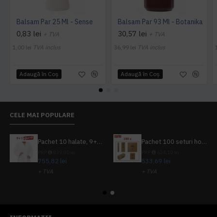
Balsam Par 25 Ml - Sense
Balsam Par 93 Ml - Botanika
0,83 lei
30,57 lei
+ TVA
+ TVA
1,00 lei
TVA inclus
36,99 lei
TVA inclus
Adaugă în Coş
Adaugă în Coş
CELE MAI POPULARE
Pachet 10 halate, 9+1 gratuit
Pachet 100 seturi hoteliere, set dentar, set barbierit, casca de dus, pila unghii, set cusut
PRP
839,80 lei
PRP
624,10 lei
755,82 lei
533,69 lei
+ TVA
+ TVA
914,54 lei
TVA inclus
645,76 lei
TVA inclus