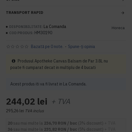
TRANSPORT RAPID
La Comanda
DISPONIBILITATE:
Horeca
HM30190
COD PRODUS:
Bazată pe 0 note.
-
Spune-ţi opinia
Produsul Apotheke Canvas Balsam de Par 3.8L nu
poate fi cumparat decat in multiplu de 4 bucati
Acest produs iti va fi livrat in La Comanda.
244,02 lei
+ TVA
295,26 lei
TVA inclus
20
sau mai multe la
236,70 RON / buc
(3% discount)
+ TVA
36
sau mai multe la
231,82 RON / buc
(5% discount)
+ TVA