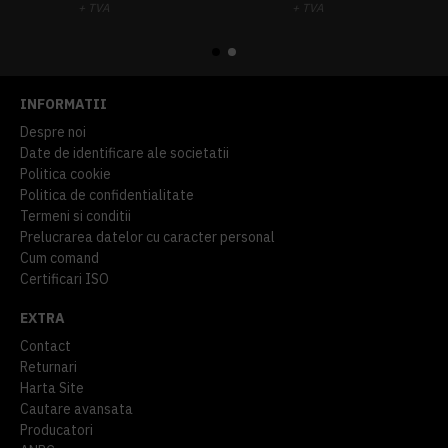
+ TVA
+ TVA
914,54 lei
TVA inclus
645,76 lei
TVA inclus
INFORMATII
Despre noi
Date de identificare ale societatii
Politica cookie
Politica de confidentialitate
Termeni si conditii
Prelucrarea datelor cu caracter personal
Cum comand
Certificari ISO
EXTRA
Contact
Returnari
Harta Site
Cautare avansata
Producatori