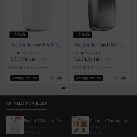
-9 %
-9 %
Uscator de maini MACHFLOW, gama Eco, actionare cu senzor, Mediclinics
Uscator de maini MACHFLOW, actionare cu senzor, gama ECO, Mediclinics
PRP
1.910,77 lei
PRP
2.457,74 lei
1.737,06 lei
2.234,31 lei
+ TVA
+ TVA
2.101,84 lei
TVA inclus
2.703,52 lei
TVA inclus
Adaugă în Coş
Adaugă în Coş
CELE MAI POPULARE
Pachet 10 halate, 9+1 gratuit
Pachet 100 seturi hoteliere, set dentar, set barbierit, casca de dus, pila unghii, set cusut
PRP
839,80 lei
PRP
624,10 lei
755,82 lei
533,69 lei