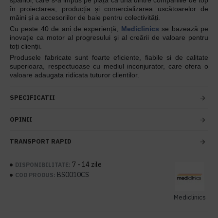
spaniol, care s-a impus pe piață ca una dintre companiile de top
în proiectarea, producția și comercializarea uscătoarelor de
mâini și a accesoriilor de baie pentru colectivități.
Cu peste 40 de ani de experiență,
Mediclinics
se bazează pe
inovație ca motor al progresului și al creării de valoare pentru
toți clienții.
Produsele fabricate sunt foarte eficiente, fiabile si de calitate
superioara, respectuoase cu mediul inconjurator, care ofera o
valoare adaugata ridicata tuturor clientilor.
SPECIFICATII
OPINII
TRANSPORT RAPID
7 - 14 zile
DISPONIBILITATE:
BS0010CS
COD PRODUS:
Mediclinics