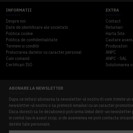
INFORMATII
EXTRA
Despre noi
Contact
Date de identificare ale societatii
Returnari
Politica cookie
Harta Site
Politica de confidentialitate
Cautare avans
Termeni si conditii
Producatori
Prelucrarea datelor cu caracter personal
ANPC
Cum comand
ANPC - SAL
Certificari ISO
Solutionarea onl
ABONARE LA NEWSLETTER
Dupa ce initiezi abonarea la newsletter-ul nostru iti vom trimite un
newsletter-ul nostru o sa primesti emailuri cu un caracter promotion
Daca doresti sa te dezabonezi poti urma linkul dintr-un newsletter pr
in contul tau in acest scop, si de asemenea ne poti contacta oricand 
datele tale personale.