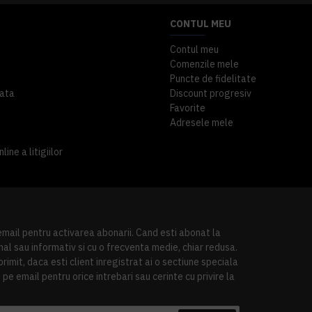
CONTUL MEU
Contul meu
Comenzile mele
Puncte de fidelitate
ata
Discount progresiv
Favorite
Adresele mele
ine a litigiilor
 email pentru activarea abonarii. Cand esti abonat la
al sau informativ si cu o frecventa medie, chiar redusa.
imit, daca esti client inregistrat ai o sectiune speciala
pe email pentru orice intrebari sau cerinte cu privire la