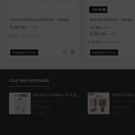
-26 %
Servetel Silicon Pantofi - Sense
Burete Pantofi - Sense
0,31 lei
+ TVA
PRP
0,74 lei
0,55 lei
+ TVA
0,38 lei
TVA inclus
0,67 lei
TVA inclus
Adaugă în Coş
Adaugă în Coş
CELE MAI POPULARE
Pachet 10 halate, 9+1 gratuit
PRP
839,80 lei
PRP
624,10 le
755,82 lei
533,69 lei
+ TVA
+ TVA
914,54 lei
TVA inclus
645,76 lei
TV