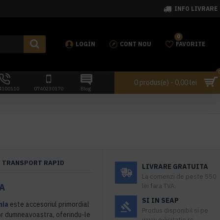
INFO LIVRARE
0
LOGIN
CONT NOU
FAVORITE
0 produs(e) - 0,00 lei
4100110
0740230170
Blog
TRANSPORT RAPID
LIVRARE GRATUITA
La comenzi de peste 550
A
lei fara TVA.
SI IN SEAP
nia
este accesoriul primordial
Produs disponibil si pe
lor dumneavoastra, oferindu-le
www.e-licitatie.ro