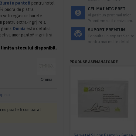
Burete pantofi
pentru hotel
CEL MAI MIC PRET
% pudra de piatra,
Ai gasit un pret mai mic?
uia veti regasi un burete
Promitem sa il echivalam.
n pentru extra-ingrijire a
in gama
Omnia
este detaliul
SUPORT PREMIUM
tiva unor pantofi ingrijiti si
Consulta un expert Sanito
pentru mai multe detalii
limita stocului disponibil.
PRODUSE ASEMANATOARE
Omnia
opinia
a nu poate fi cumparat
Servetel Silicon Pantofi - Sense