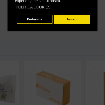
experiență pe site-ul nostru
POLITICA COOKIES
Preferinte
Accept