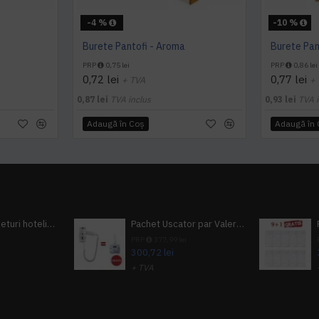
-4 %
-10 %
Burete Pantofi - Aroma
PRP
0,75 lei
PRP
0,86 lei
0,72 lei
0,77 lei
+ TVA
+
0,87 lei
TVA inclus
0,93 lei
TVA i
Adaugă în Coş
Adaugă în
Pachet 100 seturi hoteliere, set dentar, set barbierit, casca de dus, pila unghii, set cusut
Pachet Uscator par Valera Action Super Plus + GRATUIT Sampon si gel de dus Tork
i
PRP
377,99 lei
300,72 lei
+ TVA
A inclus
363,87 lei
TVA inclus