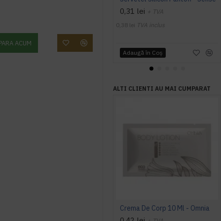
0,31 lei
+ TVA
0,38 lei
TVA inclus
PARA ACUM
Adaugă în Coş
ALTI CLIENTI AU MAI CUMPARAT
Crema De Corp 10 Ml - Omnia
0,42 lei
+ TVA