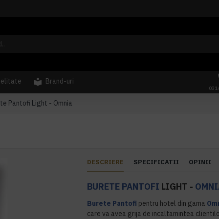
delitate
Brand-uri
031
te Pantofi Light - Omnia
DESCRIERE
SPECIFICATII
OPINII
BURETE PANTOFI
LIGHT -
OMNI
Burete Pantofi
pentru hotel din gama
Om
care va avea grija de incaltamintea clienti