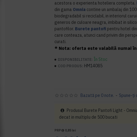
acestora o experienta hoteliera completa.
din gama
Omnia
contine un ambalaj din 100
biodegradabil si reciclabil, in interiorul car
generos de culoare neagra, imbibat in silico
pantofilor.
Burete pantofi
pentru hotel d
care conteaza, atunci cand privim din perspec
curati.
* Nota: oferta este valabilă numai în 
În Stoc
DISPONIBILITATE:
HM14085
COD PRODUS:
Bazată pe 0 note.
-
Spune-ţi 
Produsul Burete Pantofi Light - Omni
decat in multiplu de 500 bucati
PRP
0,85 lei