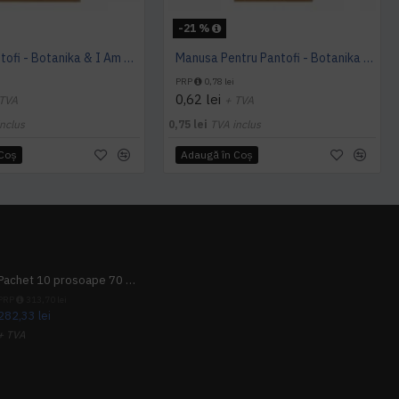
-21 %
Burete Pantofi - Botanika & I Am You
Manusa Pentru Pantofi - Botanika & I Am You
PRP
0,78 lei
0,62 lei
 TVA
+ TVA
nclus
0,75 lei
TVA inclus
 Coş
Adaugă în Coş
Pachet 10 prosoape 70 x 140cm 9 + 1 gratuit
PRP
313,70 lei
282,33 lei
+ TVA
341,62 lei
TVA inclus