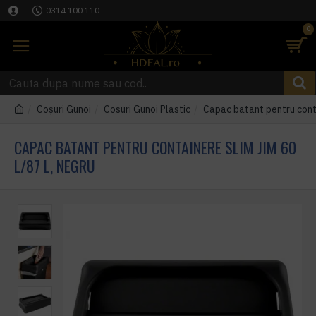
0314 100 110
0
Coşuri Gunoi
Cosuri Gunoi Plastic
Capac batant pentru conta
CAPAC BATANT PENTRU CONTAINERE SLIM JIM 60
L/87 L, NEGRU