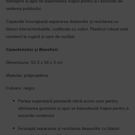
menajere și apoi se balansează înapoi pentru a-l ascunde de
vederea publicului.
Capacele încurajează separarea deșeurilor și reciclarea cu
blaturi interschimbabile, codificate cu culori.
Plasticul robust este
rezistent la rugină și ușor de curățat.
Caracteristici și Beneficii:
Dimensiune: 52.3 x 34 x 3 cm
Material: polipropilena
Culoare: negru
Partea superioară pivotantă oferă acces usor pentru
eliminarea gunoiului și apoi se basculează înapoi pentru a
ascunde conținutul.
Încurajați separarea și reciclarea deșeurilor cu blaturi