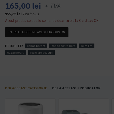
165,00 lei
+ TVA
199,65 lei
TVA inclus
Acest produs se poate comanda doar cu plata Card sau OP
INTREABA DESPRE ACEST PRODUS
ETICHETE:
capac batant
capac containere
slim jim
capac negru
reciclare deseuri
DIN ACEEASI CATEGORIE
DE LA ACELASI PRODUCATOR