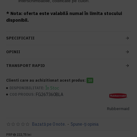
interschimbabile, codificate pe culori.
* Nota: oferta este valabilă numai în limita stocului
disponibil.
SPECIFICATII
OPINII
TRANSPORT RAPID
Clienti care au achizitionat acest produs:
10
În Stoc
DISPONIBILITATE:
FG267360BLA
COD PRODUS:
Rubbermaid
Bazată pe 0 note.
-
Spune-ţi opinia
PRP
222,75 lei