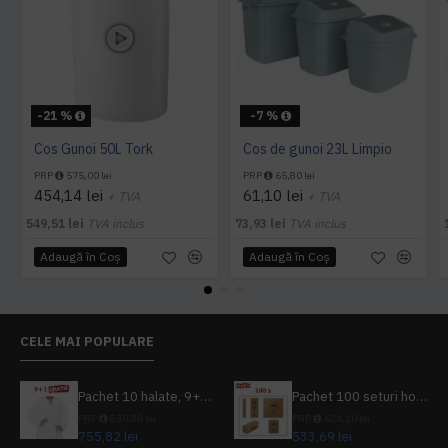
-21 %
-7 %
Cos Gunoi 50L Tork
Cos de gunoi 23L Limpio
PRP
575,00 lei
PRP
65,80 lei
454,14 lei
61,10 lei
+ TVA
+ TVA
549,51 lei
TVA inclus
73,93 lei
TVA inclus
Adaugă în Coş
Adaugă în Coş
CELE MAI POPULARE
Pachet 10 halate, 9+1 gratuit
Pachet 100 seturi hoteliere, set dentar, set barbierit, casca de dus, pila unghii, set cusut
PRP
839,80 lei
PRP
624,10 lei
755,82 lei
533,69 lei