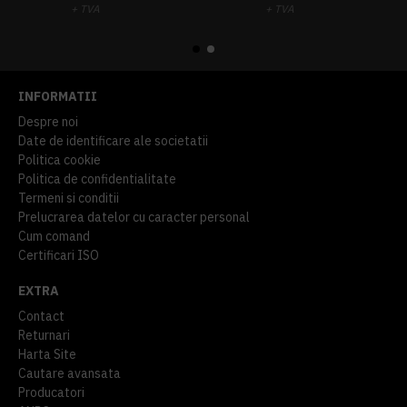
+ TVA
+ TVA
914,54 lei
TVA inclus
645,76 lei
TVA inclus
INFORMATII
Despre noi
Date de identificare ale societatii
Politica cookie
Politica de confidentialitate
Termeni si conditii
Prelucrarea datelor cu caracter personal
Cum comand
Certificari ISO
EXTRA
Contact
Returnari
Harta Site
Cautare avansata
Producatori