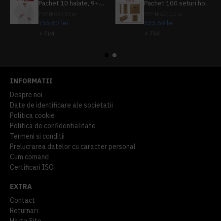
Pachet 10 halate, 9+1 gratuit
Pachet 100 seturi hoteliere, set dentar, set barbierit, casca de dus, pila unghii, set cusut
PRP
839,80 lei
PRP
624,10 lei
755,82 lei
533,69 lei
+ TVA
+ TVA
914,54 lei
TVA inclus
645,76 lei
TVA inclus
INFORMATII
Despre noi
Date de identificare ale societatii
Politica cookie
Politica de confidentialitate
Termeni si conditii
Prelucrarea datelor cu caracter personal
Cum comand
Certificari ISO
EXTRA
Contact
Returnari
Harta Site