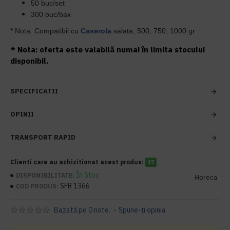
50 buc/set
300 buc/bax
* Nota: Compatibil cu
Caserola
salata, 500, 750, 1000 gr
* Nota: oferta este valabilă numai în limita stocului
disponibil.
SPECIFICATII
OPINII
TRANSPORT RAPID
Clienti care au achizitionat acest produs:
17
În Stoc
DISPONIBILITATE:
Horeca
SFR 1366
COD PRODUS:
Bazată pe 0 note.
-
Spune-ţi opinia