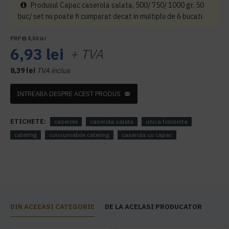
Produsul Capac caserola salata, 500/ 750/ 1000 gr, 50
buc/ set nu poate fi cumparat decat in multiplu de 6 bucati
PRP
8,84 lei
6,93 lei
+ TVA
8,39 lei
TVA inclus
INTREABA DESPRE ACEST PRODUS
ETICHETE:
caserole
caserola salata
unica folosinta
catering
consumabile catering
caserola cu capac
DIN ACEEASI CATEGORIE
DE LA ACELASI PRODUCATOR