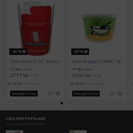
-26 %
-19 %
Cutii carton 26 OZ, 50 buc/set
Castron supa + CAPAC, 520 gr, 25 buc/set
PRP
37,49 lei
PRP
19,55 lei
27,77 lei
15,93 lei
+ TVA
+ TVA
33,60 lei
TVA inclus
19,28 lei
TVA inclus
Adaugă în Coş
Adaugă în Coş
CELE MAI POPULARE