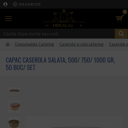
0314 100 110
0
Consumabile Catering
Caserole si cutii catering
Caserole si
CAPAC CASEROLA SALATA, 500/ 750/ 1000 GR,
50 BUC/ SET