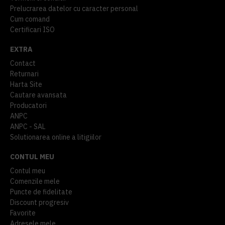
Prelucrarea datelor cu caracter personal
Cum comand
Certificari ISO
EXTRA
Contact
Returnari
Harta Site
Cautare avansata
Producatori
ANPC
ANPC - SAL
Solutionarea online a litigiilor
CONTUL MEU
Contul meu
Comenzile mele
Puncte de fidelitate
Discount progresiv
Favorite
Adresele mele