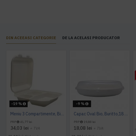
DIN ACEEASI CATEGORIE
DE LA ACELASI PRODUCATOR
-19 %
-9 %
Meniu 3 Compartimente, Bio, B031, 50 buc/set
Capac Oval Bio, Buritto,18 oz, 50 buc/ set
PRP
41,77 lei
PRP
19,88 lei
34,03 lei
18,08 lei
+ TVA
+ TVA