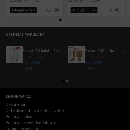
41,18 lei
TVA inclus
21,88 lei
TVA inclus
Adaugă în Coş
Adaugă în Coş
CELE MAI POPULARE
Pachet 10 halate, 9+1 gratuit
Pachet 100 seturi hoteliere, set dentar, set barbierit, casca de dus, pila unghii, set cusut
PRP
839,80 lei
PRP
624,10 lei
755,82 lei
533,69 lei
+ TVA
+ TVA
914,54 lei
TVA inclus
645,76 lei
TVA inclus
INFORMATII
Despre noi
Date de identificare ale societatii
Politica cookie
Politica de confidentialitate
Termeni si conditii