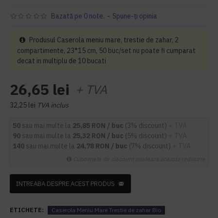
Bazată pe 0 note.
-
Spune-ţi opinia
Produsul Caserola meniu mare, trestie de zahar, 2
compartimente, 23*15 cm, 50 buc/set nu poate fi cumparat
decat in multiplu de 10 bucati
26,65 lei
+ TVA
32,25 lei
TVA inclus
50
sau mai multe la
25,85 RON / buc
(3% discount)
+ TVA
90
sau mai multe la
25,32 RON / buc
(5% discount)
+ TVA
140
sau mai multe la
24,78 RON / buc
(7% discount)
+ TVA
Cupoanele de discount anuleaza aceasta reducere
INTREABA DESPRE ACEST PRODUS
ETICHETE:
Caserola Meniu Mare Trestie de zahar Bio