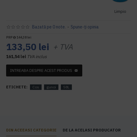
Limpio
Bazată pe 0 note.
-
Spune-ţi opinia
PRP
144,38 lei
133,50 lei
+ TVA
161,54 lei
TVA inclus
INTREABA DESPRE ACEST PRODUS
ETICHETE:
Cos
gunoi
58L
DIN ACEEASI CATEGORIE
DE LA ACELASI PRODUCATOR