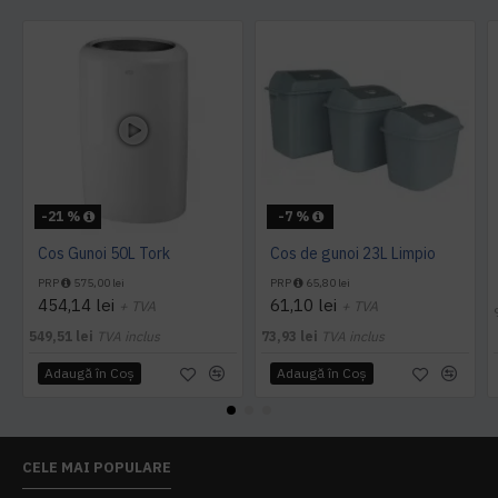
-21 %
-7 %
Cos Gunoi 50L Tork
Cos de gunoi 23L Limpio
PRP
575,00 lei
PRP
65,80 lei
454,14 lei
61,10 lei
+ TVA
+ TVA
549,51 lei
TVA inclus
73,93 lei
TVA inclus
Adaugă în Coş
Adaugă în Coş
CELE MAI POPULARE