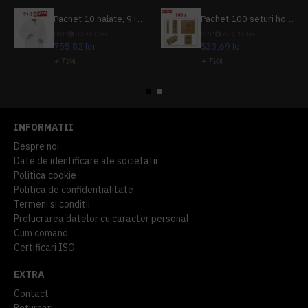
Pachet 10 halate, 9+1 gratuit
Pachet 100 seturi hoteliere, set dentar, set barbierit, casca de dus, pila unghii, set cusut
PRP
839,80 lei
PRP
624,10 lei
755,82 lei
533,69 lei
+ TVA
+ TVA
914,54 lei
TVA inclus
645,76 lei
TVA inclus
INFORMATII
Despre noi
Date de identificare ale societatii
Politica cookie
Politica de confidentialitate
Termeni si conditii
Prelucrarea datelor cu caracter personal
Cum comand
Certificari ISO
EXTRA
Contact
Returnari