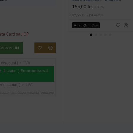
155,00 lei
+ TVA
187,55 lei
TVA inclus
Adaugă în Coş
ata Card sau OP
PARA ACUM
 discount)
+ TVA
% discount)
Economisesti
% discount)
+ TVA
scount anuleaza aceasta reducere