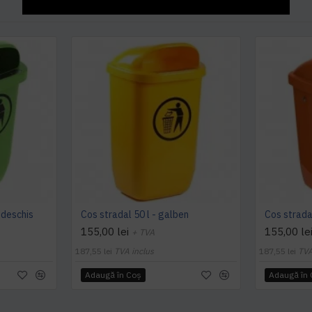
 deschis
Cos stradal 50 l - galben
Cos stradal
155,00 lei
155,00 le
+ TVA
187,55 lei
TVA inclus
187,55 lei
TVA
Adaugă în Coş
Adaugă în