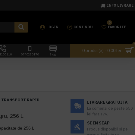
INFO LIVRARE
0
LOGIN
CONT NOU
FAVORITE
0 produs(e) - 0,00 lei
4100110
0740230170
Blog
TRANSPORT RAPID
LIVRARE GRATUITA
La comenzi de peste 550
lei fara TVA.
gru, 256 L
SI IN SEAP
apacitate de 256 L.
Produs disponibil si pe
www.e-licitatie.ro