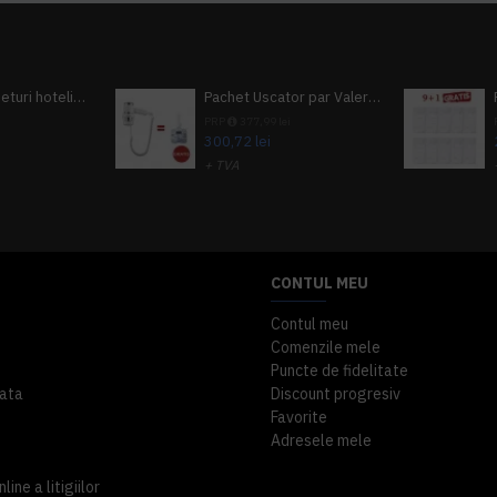
Pachet 100 seturi hoteliere, set dentar, set barbierit, casca de dus, pila unghii, set cusut
Pachet Uscator par Valera Action Super Plus + GRATUIT Sampon si gel de dus Tork
i
PRP
377,99 lei
300,72 lei
+ TVA
A inclus
363,87 lei
TVA inclus
CONTUL MEU
Contul meu
Comenzile mele
Puncte de fidelitate
ata
Discount progresiv
Favorite
Adresele mele
ine a litigiilor