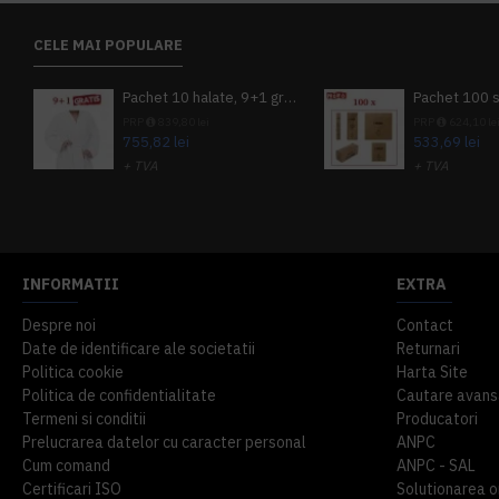
CELE MAI POPULARE
Pachet 10 halate, 9+1 gratuit
PRP
839,80 lei
PRP
624,10 le
755,82 lei
533,69 lei
+ TVA
+ TVA
914,54 lei
TVA inclus
645,76 lei
TV
INFORMATII
EXTRA
Despre noi
Contact
Date de identificare ale societatii
Returnari
Politica cookie
Harta Site
Politica de confidentialitate
Cautare avans
Termeni si conditii
Producatori
Prelucrarea datelor cu caracter personal
ANPC
Cum comand
ANPC - SAL
Certificari ISO
Solutionarea onl