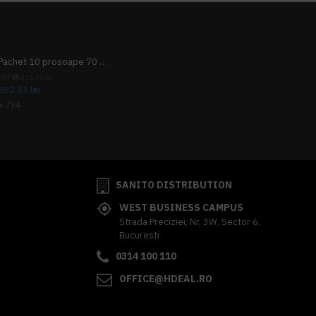
Pachet 10 prosoape 70 x 140cm 9 + 1 gratuit
PRP
313,70 lei
282,33 lei
+ TVA
341,62 lei
TVA inclus
SANITO DISTRIBUTION
WEST BUSINESS CAMPUS
Strada Preciziei, Nr, 3W, Sector 6,
Bucuresti
0314 100 110
OFFICE@HDEAL.RO