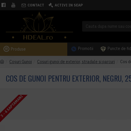
CONTACT
ACTIVI IN SEAP
Promotii
Puncte de fi
Produse
Coşuri Gunoi
Cosuri gunoi de exterior, stradale si parcuri
Cos d
COS DE GUNOI PENTRU EXTERIOR, NEGRU, 2
3 - 4 SAPTAMANI