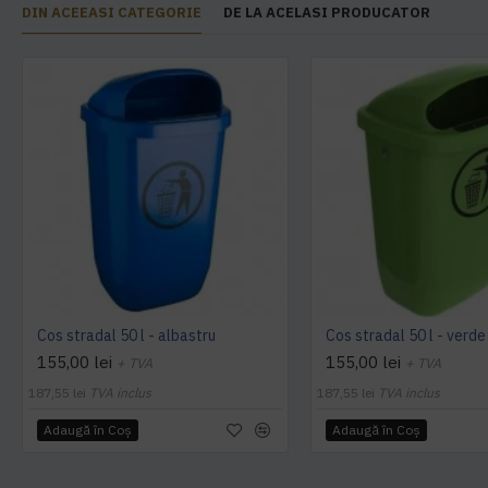
DIN ACEEASI CATEGORIE
DE LA ACELASI PRODUCATOR
Cos stradal 50 l - albastru
Cos stradal 50 l - verde
155,00 lei
155,00 lei
+ TVA
+ TVA
187,55 lei
TVA inclus
187,55 lei
TVA inclus
Adaugă în Coş
Adaugă în Coş