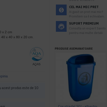
CEL MAI MIC PRET
Ai gasit un pret mai mic?
Promitem sa il echivalam.
SUPORT PREMIUM
Consulta un expert Sanito
80 x 2 cm
pentru mai multe detalii
 40 x 40 x 80 x 20 cm.
PRODUSE ASEMANATOARE
AQAS
opinia
u acest produs este de 10
mani.
Cos stradal 50 l - albastru