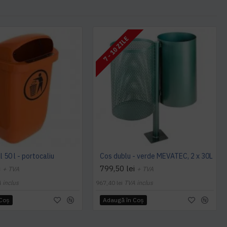
7 - 10 ZILE
 50 l - portocaliu
Cos dublu - verde MEVATEC, 2 x 30L
i
799,50 lei
+ TVA
+ TVA
 inclus
967,40 lei
TVA inclus
 Coş
Adaugă în Coş