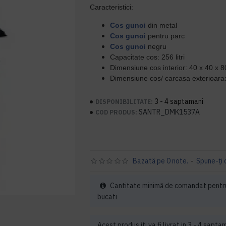
Caracteristici:
Cos gunoi
din metal
Cos gunoi
pentru parc
Cos gunoi
negru
Capacitate cos: 256 litri
Dimensiune cos interior: 40 x 40 x 
Dimensiune cos/ carcasa exterioara:
3 - 4 saptamani
DISPONIBILITATE:
SANTR_DMK1537A
COD PRODUS:
Bazată pe 0 note.
-
Spune-ţi 
Cantitate minimă de comandat pentr
bucati
Acest produs iti va fi livrat in 3 - 4 sapta