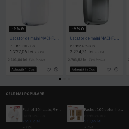
-9 %
-9 %
Uscator de maini MACHFLOW, gama Eco, actionare cu senzor, Mediclinics
Uscator de maini MACHFLOW, actionare cu senzor, gama ECO, Mediclinics
PRP
1.910,77 lei
PRP
2.457,74 lei
1.737,06 lei
2.234,31 lei
+ TVA
+ TVA
2.101,84 lei
TVA inclus
2.703,52 lei
TVA inclus
Adaugă în Coş
Adaugă în Coş
CELE MAI POPULARE
Pachet 10 halate, 9+1 gratuit
Pachet 100 seturi hoteliere, set dentar, set barbierit, casca de dus, pila unghii, set cusut
PRP
839,80 lei
PRP
624,10 lei
755,82 lei
533,69 lei
+ TVA
+ TVA