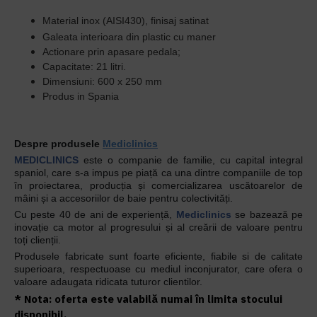
Material inox (AISI430), finisaj satinat
Galeata interioara din plastic cu maner
Actionare prin apasare pedala;
Capacitate: 21 litri.
Dimensiuni: 600 x 250 mm
Produs in Spania
Despre produsele
Mediclinics
MEDICLINICS
este o companie de familie, cu capital integral
spaniol, care s-a impus pe piață ca una dintre companiile de top
în proiectarea, producția și comercializarea uscătoarelor de
mâini și a accesoriilor de baie pentru colectivități.
Cu peste 40 de ani de experiență,
Mediclinics
se bazează pe
inovație ca motor al progresului și al creării de valoare pentru
toți clienții.
Produsele fabricate sunt foarte eficiente, fiabile si de calitate
superioara, respectuoase cu mediul inconjurator, care ofera o
valoare adaugata ridicata tuturor clientilor.
* Nota: oferta este valabilă numai în limita stocului
disponibil.