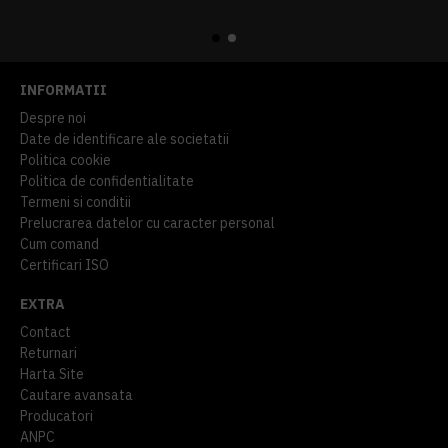
914,54 lei
TVA inclus
645,76 lei
TVA inclus
INFORMATII
Despre noi
Date de identificare ale societatii
Politica cookie
Politica de confidentialitate
Termeni si conditii
Prelucrarea datelor cu caracter personal
Cum comand
Certificari ISO
EXTRA
Contact
Returnari
Harta Site
Cautare avansata
Producatori
ANPC