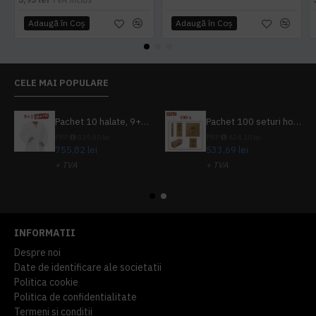
Adaugă în Coş
Adaugă în Coş
CELE MAI POPULARE
Pachet 10 halate, 9+1 gratuit
Pachet 100 seturi hoteliere, set dentar, set barbierit, casca de dus, pila unghii, set cusut
PRP
839,80 lei
PRP
624,10 lei
755,82 lei
533,69 lei
+ TVA
+ TVA
914,54 lei
TVA inclus
645,76 lei
TVA inclus
INFORMATII
Despre noi
Date de identificare ale societatii
Politica cookie
Politica de confidentialitate
Termeni si conditii