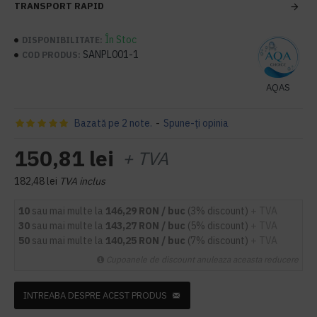
TRANSPORT RAPID
În Stoc
DISPONIBILITATE:
SANPL001-1
COD PRODUS:
AQAS
Bazată pe 2 note.
-
Spune-ţi opinia
150,81 lei
+ TVA
182,48 lei
TVA inclus
10
sau mai multe la
146,29 RON / buc
(3% discount)
+ TVA
30
sau mai multe la
143,27 RON / buc
(5% discount)
+ TVA
50
sau mai multe la
140,25 RON / buc
(7% discount)
+ TVA
Cupoanele de discount anuleaza aceasta reducere
INTREABA DESPRE ACEST PRODUS