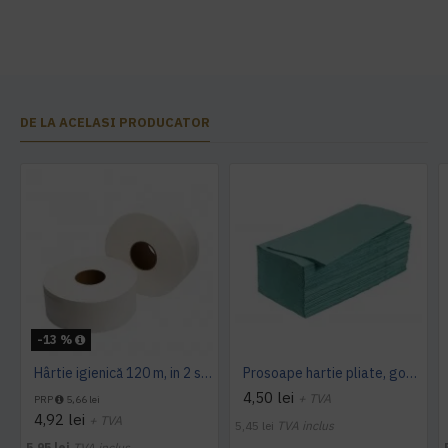
DE LA ACELASI PRODUCATOR
-13 %
Hârtie igienică 120 m, in 2 straturi, extra albă, Mini Jumbo, AQAS
Prosoape hartie pliate, gofrate, verzi, 25 x 23 cm, V fold, 1 strat, AQAS, 250 buc/pachet
4,50 lei
+ TVA
PRP
5,66 lei
4,92 lei
+ TVA
5,45 lei
TVA inclus
5,95 lei
TVA inclus